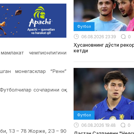
Футбол
06.08.2026 23:39
0
Ҳусановнинг дўсти реко
кетди
 мамлакат чемпионлигини
шган монегасклар “Ренн”
Футболчилар сочларини оқ-
Футбол
06.08.2026 19:48
0
и, 1:3 – 78 Жорже, 2:3 – 90
Дастан Сатпаевни "Челс