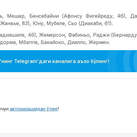
ь, Мешер, Бенсебайни (Афонсу Фигейреду, 46), Да
Жанвье, 83), Юну, Мубеле, Сьо (Диакаби, 61).
Бадиашиле, 46), Жемерсон, Фабиньо, Раджи (Бернарду
Ндорам, Мбаппе, Бакайоко, Диалло, Жермен.
нинг Telegram'даги каналига аъзо бўлинг!
учун
авторизациядан ўтинг
!