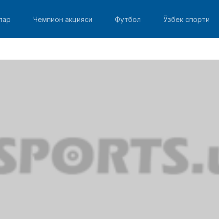
лар
Чемпион акцияси
Футбол
Ўзбек спорти