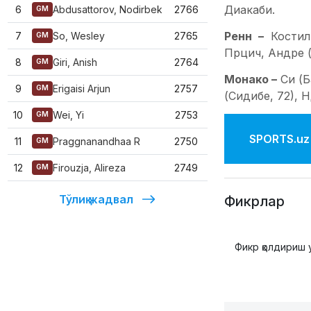
Диакаби.
6
Abdusattorov, Nodirbek
2766
GM
Ренн –
Костил
7
So, Wesley
2765
GM
Прцич, Андре (
8
Giri, Anish
2764
GM
Монако –
Си (
9
Erigaisi Arjun
2757
GM
(Сидибе, 72), 
10
Wei, Yi
2753
GM
SPORTS.uz'
11
Praggnanandhaa R
2750
GM
12
Firouzja, Alireza
2749
GM
Тўлиқ жадвал
Фикрлар
Фикр қолдириш 