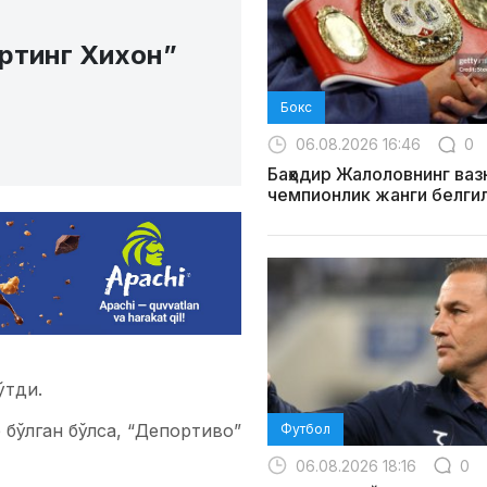
ортинг Хихон”
Бокс
06.08.2026 16:46
0
Баҳодир Жалоловнинг ваз
чемпионлик жанги белги
ўтди.
 бўлган бўлса, “Депортиво”
Футбол
06.08.2026 18:16
0