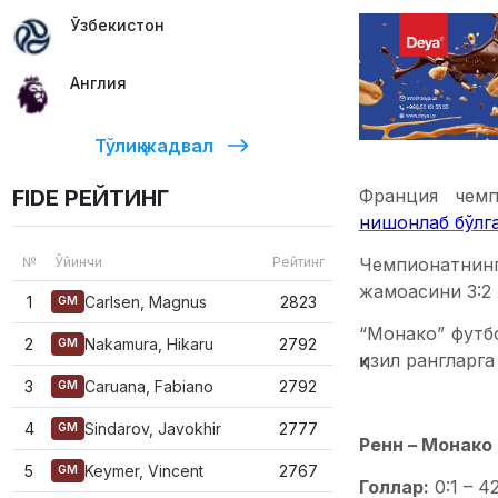
Ўзбекистон
Англия
Тўлиқ жадвал
Франция чемп
FIDE РЕЙТИНГ
нишонлаб бўлг
Чемпионатнин
№
Ўйинчи
Рейтинг
жамоасини 3:2 
1
Carlsen, Magnus
2823
GM
“Монако” футб
2
Nakamura, Hikaru
2792
GM
қизил рангларга
3
Caruana, Fabiano
2792
GM
4
Sindarov, Javokhir
2777
GM
Ренн – Монако 2
5
Keymer, Vincent
2767
GM
Голлар:
0:1 – 4