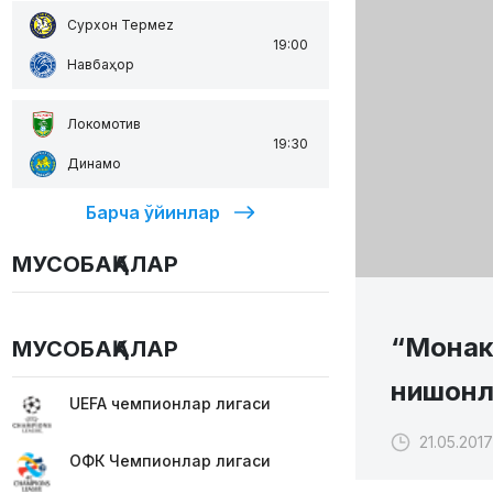
Сурхон Термеz
19:00
Навбаҳор
Локомотив
19:30
Динамо
Барча ўйинлар
МУСОБАҚАЛАР
“Монак
МУСОБАҚАЛАР
нишонл
UEFA чемпионлар лигаси
21.05.201
ОФК Чемпионлар лигаси