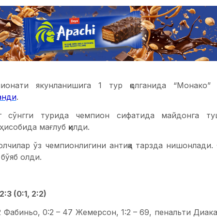
ионати якунланишига 1 тур қолганида “Монако”
анди
.
г сўнгги турида чемпион сифатида майдонга ту
ҳисобида мағлуб қилди.
олчилар ўз чемпионлигини антиқа тарзда нишонлади. 
 бўяб олди.
:3 (0:1, 2:2)
2 Фабиньо, 0:2 – 47 Жемерсон, 1:2 – 69, пенальти Диакаб