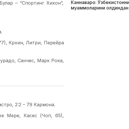
Каннаваро: Ўзбекистонни
улар – “Спортинг Хихон”,
муаммоларини олдиндан
.
77), Крхин, Литри, Перейра
урадо, Санчес, Марк Рока,
астро, 2:2 – 79 Кармона.
хе Мере, Касес (Чоп, 65),