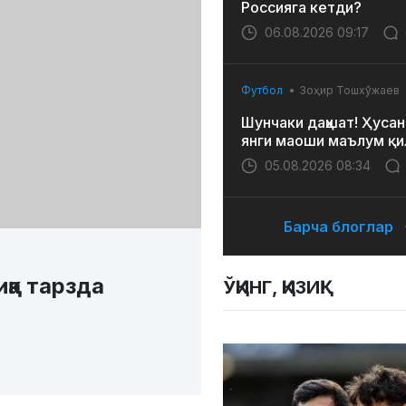
Россияга кетди?
06.08.2026 09:17
Футбол
Зоҳир Тошхўжаев
Шунчаки даҳшат! Ҳусан
янги маоши маълум қи
05.08.2026 08:34
Барча блоглар
қа тарзда
ЎҚИНГ, ҚИЗИҚ!