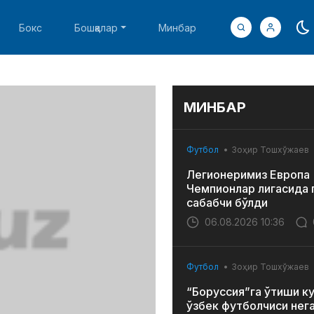
Бокс
Бошқалар
Минбар
МИНБАР
Футбол
Зоҳир Тошхўжаев
Легионеримиз Европа
Чемпионлар лигасида 
сабабчи бўлди
06.08.2026 10:36
Футбол
Зоҳир Тошхўжаев
“Боруссия”га ўтиши к
ўзбек футболчиси нег