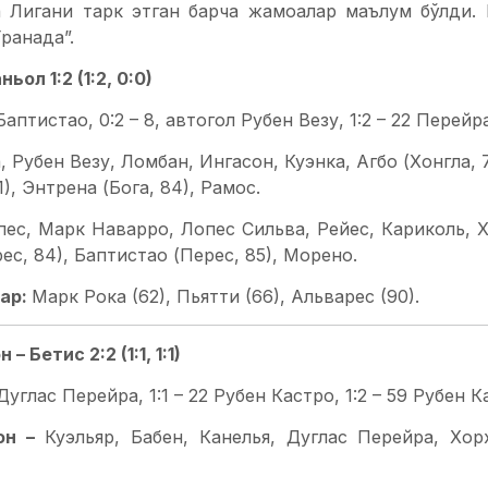
 Лигани тарк этган барча жамоалар маълум бўлди. Б
Гранада”.
ьол 1:2 (1:2, 0:0)
 Баптистао, 0:2 – 8, автогол Рубен Везу, 1:2 – 22 Перейра
, Рубен Везу, Ломбан, Ингасон, Куэнка, Агбо (Хонгла, 
), Энтрена (Бога, 84), Рамос.
пес, Марк Наварро, Лопес Сильва, Рейес, Кариколь, Х
ес, 84), Баптистао (Перес, 85), Морено.
ар:
Марк Рока (62), Пьятти (66), Альварес (90).
– Бетис 2:2 (1:1, 1:1)
 Дуглас Перейра, 1:1 – 22 Рубен Кастро, 1:2 – 59 Рубен К
он –
Куэльяр, Бабен, Канелья, Дуглас Перейра, Хор
Кармона, Альварес, Бурги (Лопес, 58), Кастро.