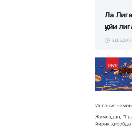
Ла Лига
қуйи ли
21.05.201
Испания чемпио
Жумладан, “Гра
йирик ҳисобда 