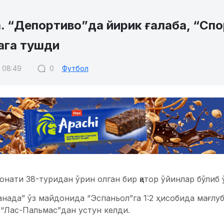
. “Депортиво”да йирик ғалаба, “Сп
гага тушди
7 08:49
0
Футбол
нати 38-туридан ўрин олган бир қатор ўйинлар бўлиб 
нада” ўз майдонида “Эспаньол”га 1:2 ҳисобида мағлуб
“Лас-Пальмас”дан устун келди.