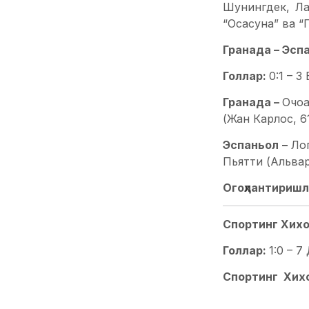
Шунингдек, Ла
“Осасуна” ва “
Гранада – Эспан
Голлар:
0:1 – 3
Гранада –
Очоа
(Жан Карлос, 61
Эспаньол –
Ло
Пьятти (Альвар
Огоҳлантиришл
Спортинг Хихон 
Голлар:
1:0 – 7
Спортинг Хих
Микель Весга, 