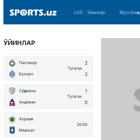
LIVE - Ўйинлар
Мусобақа
ЎЙИНЛАР
2
Пахтакор
Тугаган
2
Бухоро
1
Сўғдиёна
Тугаган
0
Андижан
Хоразм
20:00
Машъал