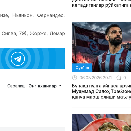
кетадиганлар рўйхатига
нзе, Ньяньон, Фернандес,
 Силва, 79), Жорже, Лемар
Футбол
06.08.2026 20:11
0
Бунақа пулга ўйнаса арзи
Саралаш
Энг яхшилар
Муҳаммад Салоҳ "Трабзо
қанча маош олиши маълу