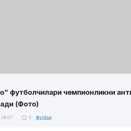
о” футболчилари чемпионликни анти
ади (Фото)
7 08:57
0
Футбол