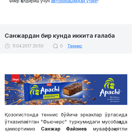
Фикр қолдириш учун
авторизациядан ўтинг
!
Санжардан бир кунда иккита ғалаба
11.04.2017 20:50
0
Теннис
Қозоғистонда теннис бўйича эркаклар ўртасида
ўтказилаётган "Фьючерс" туркумидаги мусобақада
ҳамюртимиз
Санжар Файзиев
муваффақиятли