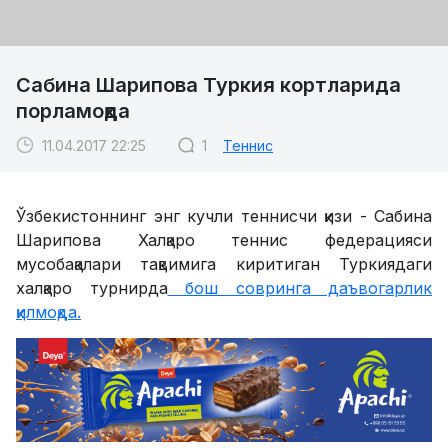
Сабина Шарипова Туркия кортларида
порламоқда
11.04.2017 22:25
1
Теннис
Ўзбекистоннинг энг кучли теннисчи қизи - Сабина
Шарипова Халқаро теннис федерацияси
мусобақалари тақвимига киритиган Туркиядаги
халқаро турнирда
бош совринга даъвогарлик
қилмоқда.