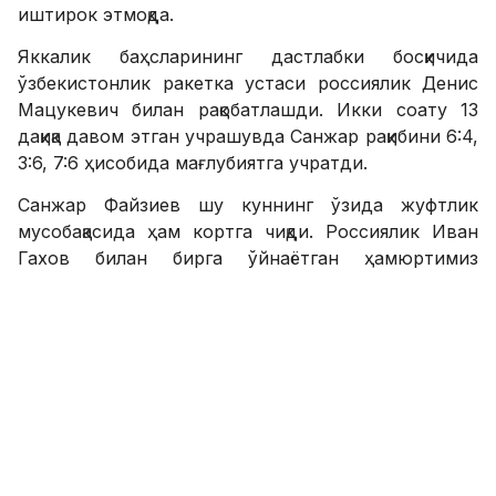
иштирок этмоқда.
Яккалик баҳсларининг дастлабки босқичида
ўзбекистонлик ракетка устаси россиялик Денис
Мацукевич билан рақобатлашди. Икки соату 13
дақиқа давом этган учрашувда Санжар рақибини 6:4,
3:6, 7:6 ҳисобида мағлубиятга учратди.
Санжар Файзиев шу куннинг ўзида жуфтлик
мусобақасида ҳам кортга чиқди. Россиялик Иван
Гахов билан бирга ўйнаётган ҳамюртимиз
биринчи даврада Россия вакиллари - Иван
Неделко ва Дмитрий Сурченкони 6:1, 6:3 ҳисобида
енгиб, кейинги босқичга чиқди.
SPORTS.uz
SPORTS.uz'нинг Instagram'даги саҳифасига
қўшилинг!