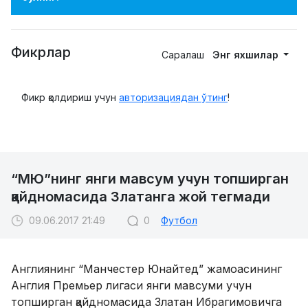
Фикрлар
Саралаш
Энг яхшилар
Фикр қолдириш учун
авторизациядан ўтинг
!
“МЮ”нинг янги мавсум учун топширган
қайдномасида Златанга жой тегмади
09.06.2017 21:49
0
Футбол
Англиянинг “Манчестер Юнайтед” жамоасининг
Англия Премьер лигаси янги мавсуми учун
топширган қайдномасида Златан Ибрагимовичга