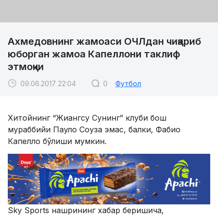
Ахмедовнинг жамоаси ОЧЛдан чиқариб
юборган жамоа Капеллони таклиф
этмоқчи
09.06.2017 22:04
0
Футбол
Хитойнинг “Жиангсу Сунинг” клуби бош
мураббийи Пауло Соуза эмас, балки, Фабио
Капелло бўлиши мумкин.
Sky Sports нашрининг хабар беришича,