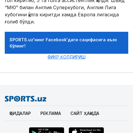
гол киритиб, 5 та голга ассистентлик қилди. Швед
“МЮ” билан Англия Суперкубоги, Англия Лига
кубогини қўлга киритди хамда Европа лигасида
ғолиб бўлди.
SPORTS.uz'нинг Facebook'даги саҳифасига аъзо
бўлинг!
ФИКР ҚОЛДИРИШ
ҚОИДАЛАР
РЕКЛАМА
САЙТ ҲАҚИДА