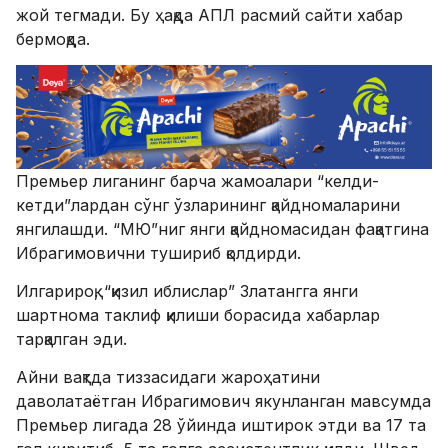
жой тегмади. Бу ҳақда АПЛ расмий сайти хабар
бермоқда.
Премьер лиганинг барча жамоалари “келди-
кетди”лардан сўнг ўзларининг қайдномаларини
янгилашди. “МЮ”ниг янги қайдномасидан фақатгина
Ибрагимовични тушириб қолдирди.
Илгарироқ, “қизил иблислар” Златангга янги
шартнома таклиф қилиши борасида хабарлар
тарқалган эди.
Айни вақтда тиззасидаги жароҳатини
даволатаётган Ибрагимович якунланган мавсумда
Премьер лигада 28 ўйинда иштирок этди ва 17 та