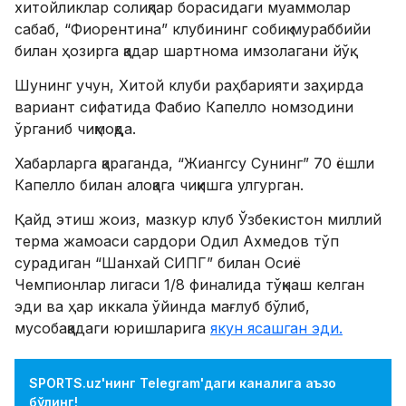
хитойликлар солиқлар борасидаги муаммолар
сабаб, “Фиорентина” клубининг собиқ мураббийи
билан ҳозирга қадар шартнома имзолагани йўқ.
Шунинг учун, Хитой клуби раҳбарияти заҳирда
вариант сифатида Фабио Капелло номзодини
ўрганиб чиқмоқда.
Хабарларга қараганда, “Жиангсу Сунинг” 70 ёшли
Капелло билан алоқага чиқишга улгурган.
Қайд этиш жоиз, мазкур клуб Ўзбекистон миллий
терма жамоаси сардори Одил Ахмедов тўп
сурадиган “Шанхай СИПГ” билан Осиё
Чемпионлар лигаси 1/8 финалида тўқнаш келган
эди ва ҳар иккала ўйинда мағлуб бўлиб,
мусобақадаги юришларига
якун ясашган эди.
SPORTS.uz'нинг Telegram'даги каналига аъзо
бўлинг!