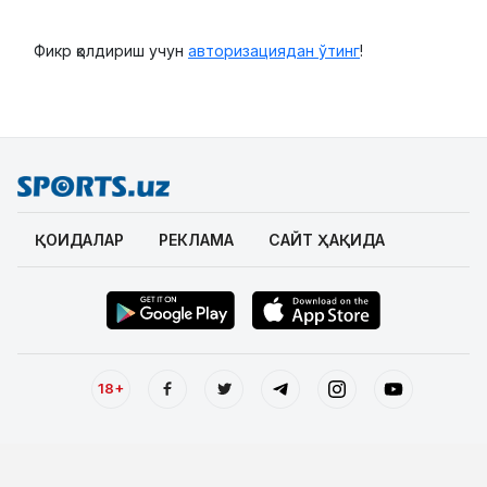
Фикр қолдириш учун
авторизациядан ўтинг
!
ҚОИДАЛАР
РЕКЛАМА
САЙТ ҲАҚИДА
18+