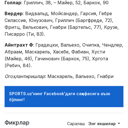
Голлар
: Гриллич, 38, – Майер, 52, Баркок, 90
Вердер
: Видвальд, Мойсандер, Гарсия, Гебре
Селассие, Юнузович, Гриллич (Баргфреде, 72),
Фритц, Велькович, Гнабри (Бартельс, 77), Крузе,
Писарро (Ти, 83).
Айнтрахт Ф
: Градецки, Вальехо, Очипка, Чендлер,
Абраам, Маскарель, Хасебе, Фабиан, Хусти
(Майер, 46), Гачинович (Баркок, 75), Хргота
(Ребич, 84).
Огоҳлантиришлар
: Маскарель, Вальехо, Гнабри
SPORTS.uz'нинг Facebook'даги саҳифасига аъзо
бўлинг!
Фикрлар
Саралаш
Энг яхшилар