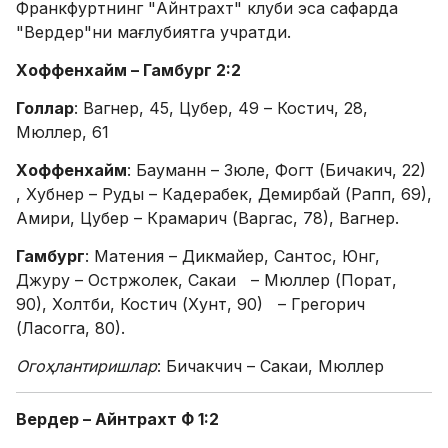
Франкфуртнинг "Айнтрахт" клуби эса сафарда
"Вердер"ни мағлубиятга учратди.
Хоффенхайм – Гамбург 2:2
Голлар
: Вагнер, 45, Цубер, 49 – Костич, 28,
Мюллер, 61
Хоффенхайм
: Бауманн – Зюле, Фогт (Бичакич, 22)
, Хубнер – Руды – Кадерабек, Демирбай (Рапп, 69),
Амири, Цубер – Крамарич (Варгас, 78), Вагнер.
Гамбург
: Матения – Дикмайер, Сантос, Юнг,
Джуру – Остржолек, Сакаи – Мюллер (Порат,
90), Холтби, Костич (Хунт, 90) – Грегорич
(Ласогга, 80).
Огоҳлантиришлар
: Бичакчич – Сакаи, Мюллер
Вердер – Айнтрахт Ф 1:2