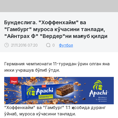
Бундеслига. "Хоффенхайм" ва
"Гамбург" муроса кўчасини танлади,
"Айнтрах Ф" "Вердер"ни мағлуб қилди
21.11.2016 07:20
0
Футбол
Германия чемпионати 11-туридан ўрин олган яна
икки учрашув бўлиб ўтди.
"Хоффенхайм" ва "Гамбург" 1:1 ҳисобида дуранг
ўйнаб, муроса кўчасини танлади.