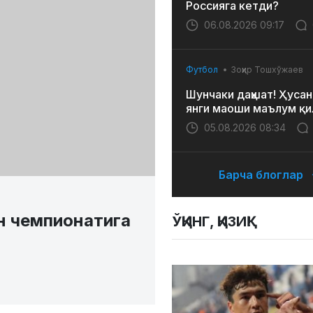
Россияга кетди?
06.08.2026 09:17
Футбол
Зоҳир Тошхўжаев
Шунчаки даҳшат! Ҳусан
янги маоши маълум қи
05.08.2026 08:34
Барча блоглар
н чемпионатига
ЎҚИНГ, ҚИЗИҚ!