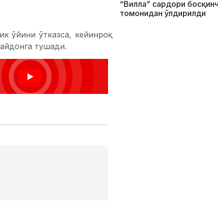
“Вилла” сардори босқин
томонидан ўлдирилди
кт-Петербургнинг
"Зенит"
аввал 65 ёшли италиялик
рлик масаласини муҳокама
тлаб италиялик мураббий