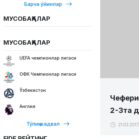
Барча ўйинлар
МУСОБАҚАЛАР
МУСОБАҚАЛАР
UEFA чемпионлар лигаси
ОФК Чемпионлар лигаси
Ўзбекистон
Чефери
Англия
2-3та 
Тўлиқ жадвал
21.03.2017
FIDE РЕЙТИНГ