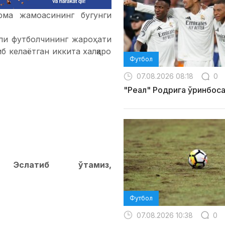
рма жамоасининг бугунги
ли футболчининг жароҳати
б келаётган иккита халқаро
Футбол
07.08.2026 08:18
0
ания
билан ўртоқлик ўйини
"Реал" Родрига ўринбос
термасига қарши майдонга
Футбол
07.08.2026 10:38
0