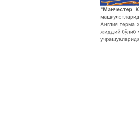
"Манчестер 
машғулотларид
Англия терма 
жиддий бўлиб ч
учрашувларида
Эслатиб ўтами
ўтказса, кейин
тушади.
SPORTS.uz'