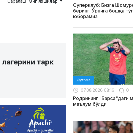
Саралаш
Энг яхшилар
Суперклуб: Бизга Шомур
беринг! Ўрнига бошқа тў
юборамиз
 лагерини тарк
Футбол
07.08.2026 08:16
0
Родрининг "Барса"даги 
маълум бўлди