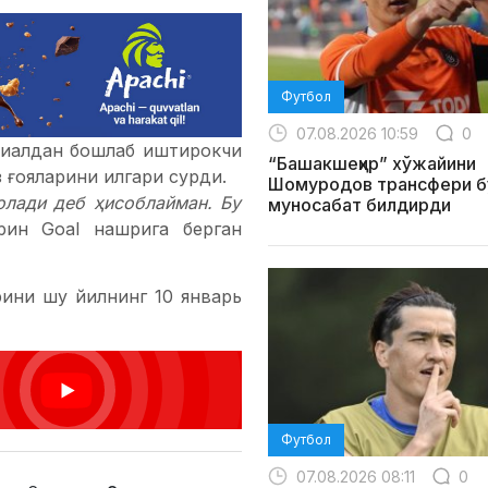
Футбол
07.08.2026 10:59
0
диалдан бошлаб иштирокчи
“Башакшеҳир” хўжайини
 ғояларини илгари сурди.
Шомуродов трансфери б
олади деб ҳисоблайман. Бу
муносабат билдирди
рин Goal нашрига берган
ини шу йилнинг 10 январь
Футбол
07.08.2026 08:11
0