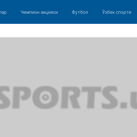
лар
Чемпион акцияси
Футбол
Ўзбек спорти