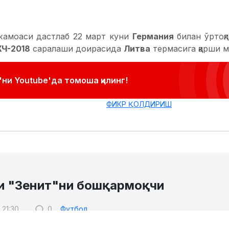
и "Зенит"ни бошқармоқчи
 21:30
0
Футбол
стер"
дан истеъфога чиқарилган
Клаудио Раньери
Сан
 қизиқмоқда.
аанинг сўзларига кўра питерликлар бир неча кун 
лан норасмий учрашув ўтказишган ва ўзаро ҳамко
ъкидлаш керакки "Зенит"да ишлаш ҳохишини дас