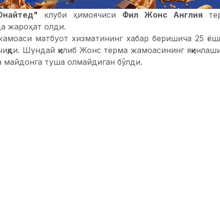
Юнайтед"
клуби ҳимоячиси
Фил Жонс Англия
те
а жароҳат олди.
жамоаси матбуот хизматининг хабар беришича 25 ёш
иқди. Шундай қилиб Жонс терма жамоасининг яқинлаши
 майдонга туша олмайдиган бўлди.
з,
Англия терма жамоаси дастлаб 22 март куни
Герм
роқ 26 март куни
ЖЧ-2018
саралаши доирасида
Литва
ни Youtube'да томоша қилинг!
ФИКР ҚОЛДИРИШ