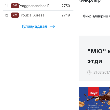
11
Praggnanandhaa R
2750
GM
12
Firouzja, Alireza
2749
GM
Фикр қолдириш 
Тўлиқ жадвал
"МЮ" ҳ
этди
21.03.2017