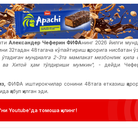
нти
Александер Чеферин ФИФА
нинг 2026 йилги мун
ни 32тадан 48тагача кўпайтириш қарорига нисбатан ўз
 ўтадиган мундиалга 2-3та мамлакат мезбонлик қила 
 ва Хитой ҳам тўлдириши мумкин",
- дейди Чефе
з,
ФИФА иштирокчилар сонини 48тага етказиш қарор
да қабул қилган эди.
ни Youtube'да томоша қилинг!