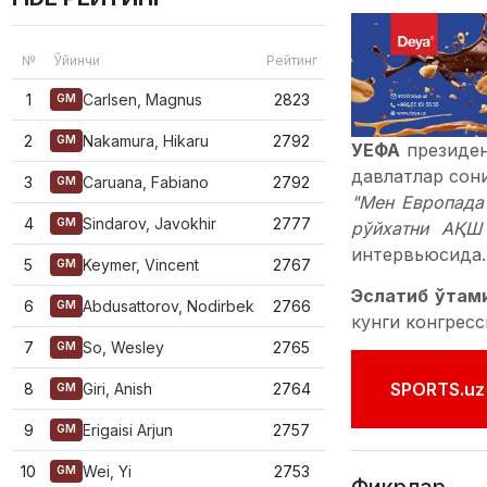
№
Ўйинчи
Рейтинг
1
Carlsen, Magnus
2823
GM
2
Nakamura, Hikaru
2792
GM
УЕФА
президе
давлатлар сони
3
Caruana, Fabiano
2792
GM
"Мен Европада
4
Sindarov, Javokhir
2777
GM
рўйхатни АҚШ
интервьюсида.
5
Keymer, Vincent
2767
GM
Эслатиб ўтами
6
Abdusattorov, Nodirbek
2766
GM
кунги конгресси
7
So, Wesley
2765
GM
SPORTS.uz'
8
Giri, Anish
2764
GM
9
Erigaisi Arjun
2757
GM
10
Wei, Yi
2753
GM
Фикрлар