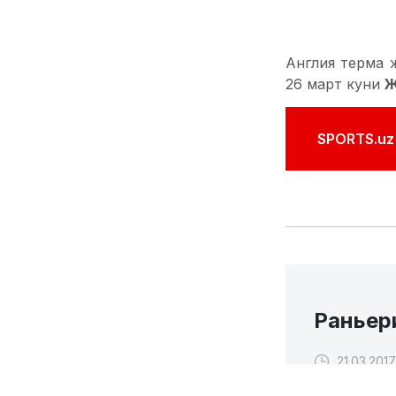
Раньер
21.03.2017
Яқиндагина
"Ле
клубида ишлашга
Ишончли манб
мутахассис би
қилишган. Та
билдирган.