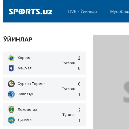
LIVE - Ўйинлар
Мусобақа
ЎЙИНЛАР
2
Хоразм
Тугаган
0
Машъал
0
Сурхон Термеz
Тугаган
1
Навбаҳор
2
Локомотив
Тугаган
1
Динамо