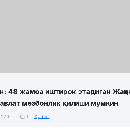
н: 48 жамоа иштирок этадиган Жаҳо
давлат мезбонлик қилиши мумкин
 22:16
0
Футбол