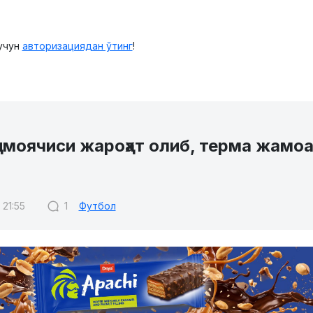
учун
авторизациядан ўтинг
!
имоячиси жароҳат олиб, терма жамоа
 21:55
1
Футбол