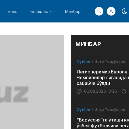
Бокс
Бошқалар
Минбар
МИНБАР
Футбол
Зоҳир Тошхўжаев
Легионеримиз Европа
Чемпионлар лигасида 
сабабчи бўлди
06.08.2026 10:36
Футбол
Зоҳир Тошхўжаев
“Боруссия”га ўтиши к
ўзбек футболчиси нег