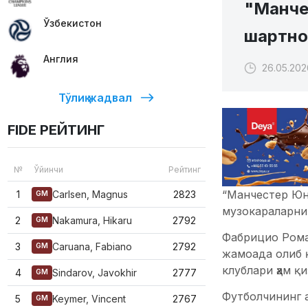
"Манче
Ўзбекистон
шартно
Англия
26.05.202
Тўлиқ жадвал
FIDE РЕЙТИНГ
№
Ўйинчи
Рейтинг
“Манчестер Юн
1
Carlsen, Magnus
2823
GM
музокараларни
2
Nakamura, Hikaru
2792
GM
Фабрицио Рома
3
Caruana, Fabiano
2792
GM
жамоада олиб 
клублари ҳам қ
4
Sindarov, Javokhir
2777
GM
Футболчининг 
5
Keymer, Vincent
2767
GM