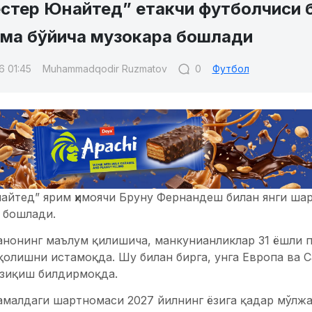
стер Юнайтед” етакчи футболчиси б
ма бўйича музокара бошлади
6 01:45
Muhammadqodir Ruzmatov
0
Футбол
айтед” ярим ҳимоячи Бруну Фернандеш билан янги ша
 бошлади.
нонинг маълум қилишича, манкунианликлар 31 ёшли п
қолишни истамоқда. Шу билан бирга, унга Европа ва 
изиқиш билдирмоқда.
амалдаги шартномаси 2027 йилнинг ёзига қадар мўлжа