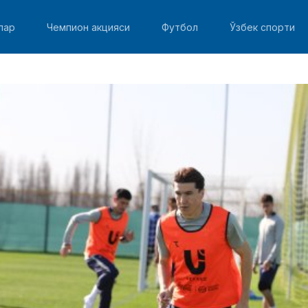
лар
Чемпион акцияси
Футбол
Ўзбек спорти