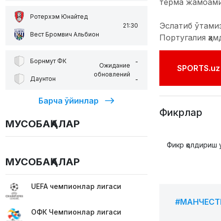
терма жамоами
Ротерхэм Юнайтед
Эслатиб ўтамиз
21:30
Вест Бромвич Альбион
Португалия ҳа
-
Борнмут ФК
Ожидание
SPORTS.uz'
обновлений
-
Даунтон
Барча ўйинлар
Фикрлар
МУСОБАҚАЛАР
Фикр қолдириш 
МУСОБАҚАЛАР
UEFA чемпионлар лигаси
#МАНЧЕСТ
ОФК Чемпионлар лигаси