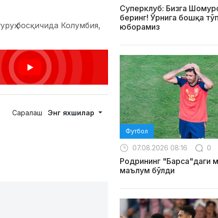
Суперклуб: Бизга Шомур
беринг! Ўрнига бошқа тў
уруҳ босқичида Колумбия,
юборамиз
Саралаш
Энг яхшилар
Футбол
07.08.2026 08:16
0
Родрининг "Барса"даги 
маълум бўлди