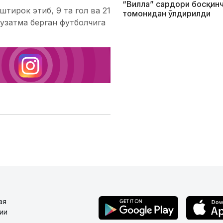
“Вилла” сардори босқин
ирок этиб, 9 та гол ва 21
томонидан ўлдирилди
 узатма берган футболчига
ая
ии