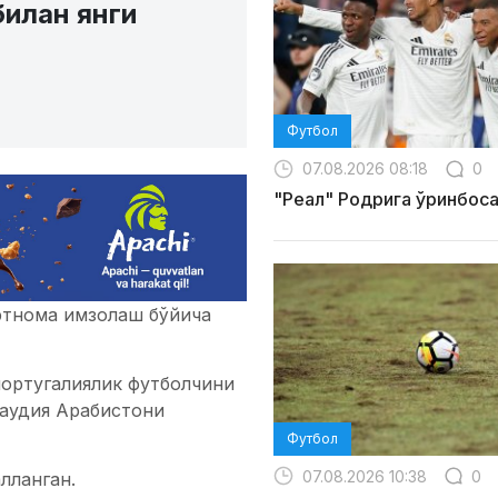
илан янги
Футбол
07.08.2026 08:18
0
"Реал" Родрига ўринбос
ртнома имзолаш бўйича
ортугалиялик футболчини
Саудия Арабистони
Футбол
07.08.2026 10:38
0
лланган.