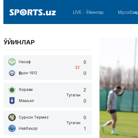
LIVE - Ўйинлар
Мусобақа
ЎЙИНЛАР
0
Насаф
22
'
0
Қўқон-1912
2
Хоразм
Тугаган
0
Машъал
0
Сурхон Термеz
Тугаган
1
Навбаҳор