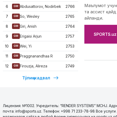
Маълумот учун
6
Abdusattorov, Nodirbek
2766
GM
та ассист қайд
7
So, Wesley
2765
GM
айланди.
8
Giri, Anish
2764
GM
SPORTS.uz'
9
Erigaisi Arjun
2757
GM
10
Wei, Yi
2753
GM
11
Praggnanandhaa R
2750
GM
12
Firouzja, Alireza
2749
GM
Тўлиқ жадвал
Лицензия: №1002. Учредитель: “RENDER SYSTEMS” MCHJ. Адрес
почта: info@sports.uz. Телефон: +998 71 233-78-98 Все усл
материалов сайта в любой форме гиперссылка на sports.uz о