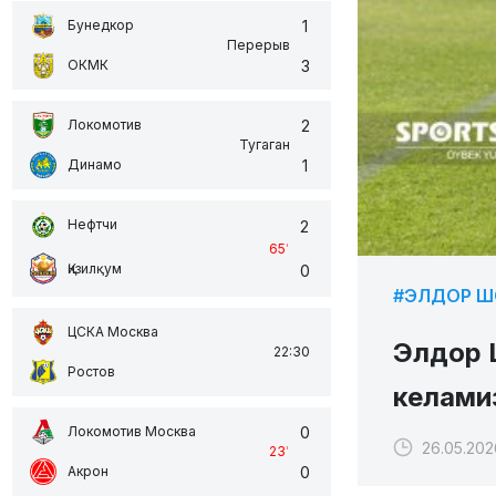
1
Бунедкор
Перерыв
3
ОКМК
2
Локомотив
Тугаган
1
Динамо
Нефтчи
2
65
'
Қизилқум
0
#ЭЛДОР 
ЦСКА Москва
Элдор 
22:30
Ростов
келамиз
0
Локомотив Москва
26.05.202
23
'
0
Акрон