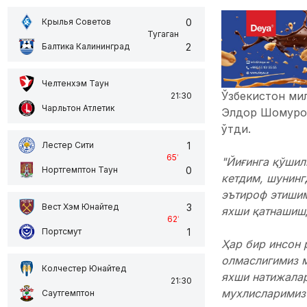
0
Крылья Советов
Тугаган
2
Балтика Калининград
Челтенхэм Таун
Ўзбекистон ми
21:30
Чарльтон Атлетик
Элдор Шомурод
ўтди.
1
Лестер Сити
65
'
"Йиғинга қўшил
0
Нортгемптон Таун
кетдим, шунинг
эътироф этишим
3
Вест Хэм Юнайтед
яхши қатнашиш
62
'
1
Портсмут
Ҳар бир инсон 
олмаслигимиз м
Колчестер Юнайтед
яхши натижалар
21:30
мухлисларимиз 
Саутгемптон