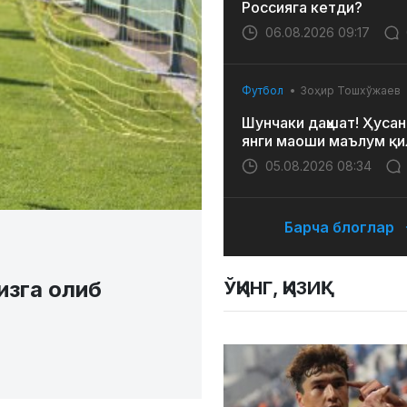
Россияга кетди?
06.08.2026 09:17
Футбол
Зоҳир Тошхўжаев
Шунчаки даҳшат! Ҳусан
янги маоши маълум қи
05.08.2026 08:34
Барча блоглар
изга олиб
ЎҚИНГ, ҚИЗИҚ!