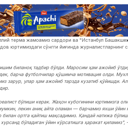
ллий терма жамоамиз сардори ва "Истанбул Башакшеҳи
ов юртимиздаги сўнгги йиғинда журналистларнинг с
ишим биланоқ тадбир бўлди. Маросим ҳам ажойиб ўтди
дек, барча футболчилар қўшимча мотивация олди. Мух
из зарур, улар ҳам ажойиб тарзда кузатиб қўйишди. Ал
дир.
реалист бўлиши керак. Жаҳон кубогинини юртимизга оли
умкин, лекин аниқ айта оламан — барчамиз яхши ўйин к
 билан ортга қайтиш мақсадимиз. Қандай натижа бўлиш
хурсанд бўладиган ўйин кўрсатишга ҳаракат қиламиз",
-