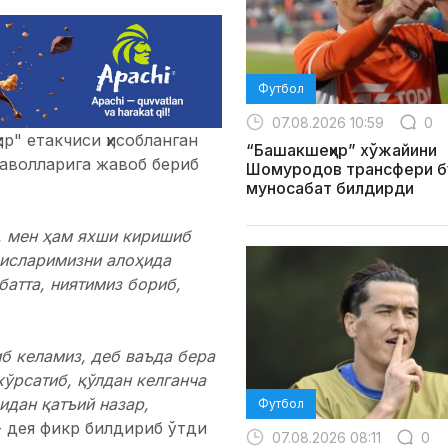
Футбол
07.08.2026 10:59
0
р" етакчиси ҳисобланган
“Башакшеҳир” хўжайини
аволларига жавоб бериб
Шомуродов трансфери б
муносабат билдирди
, мен ҳам яхши киришиб
лисларимизни алоҳида
батта, ниятимиз бориб,
б келамиз, деб ваъда бера
ўрсатиб, қўлдан келганча
идан қатъий назар,
Футбол
 дея фикр билдириб ўтди
07.08.2026 08:11
0