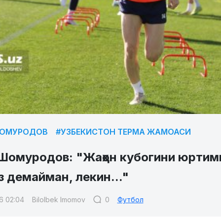
ШОМУРОДОВ
#УЗБЕКИСТОН ТЕРМА ЖАМОАСИ
Шомуродов: "Жаҳон кубогини юртим
 демайман, лекин..."
6 02:04
Bilolbek Imomov
0
Футбол