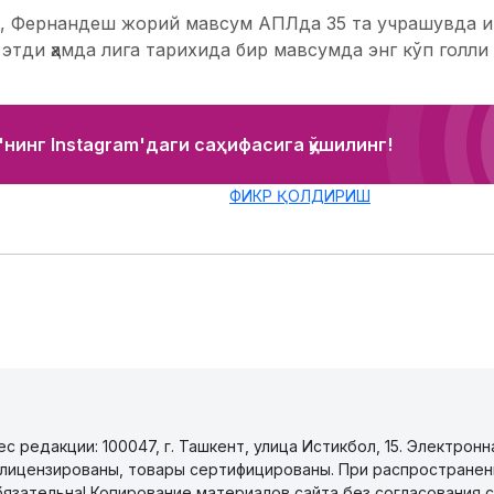
, Фернандеш жорий мавсум АПЛда 35 та учрашувда ишт
 этди ҳамда лига тарихида бир мавсумда энг кўп голли
нинг Instagram'даги саҳифасига қўшилинг!
ФИКР ҚОЛДИРИШ
 редакции: 100047, г. Ташкент, улица Истикбол, 15. Электронн
уги лицензированы, товары сертифицированы. При распространен
бязательна! Копирование материалов сайта без согласования с