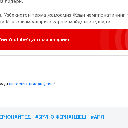
з лидери.
, Ўзбекистон терма жамоамиз Жаҳон чемпионатининг г
мда Конго жамоаларига қарши майдонга тушади.
ни Youtube'да томоша қилинг!
учун
авторизациядан ўтинг
!
ЕР ЮНАЙТЕД
#БРУНО ФЕРНАНДЕШ
#АПЛ