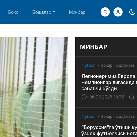
Бокс
Бошқалар
Минбар
МИНБАР
Футбол
Зоҳир Тошхўжаев
Легионеримиз Европа
Чемпионлар лигасида 
сабабчи бўлди
06.08.2026 10:36
Футбол
Зоҳир Тошхўжаев
“Боруссия”га ўтиши к
ўзбек футболчиси нег