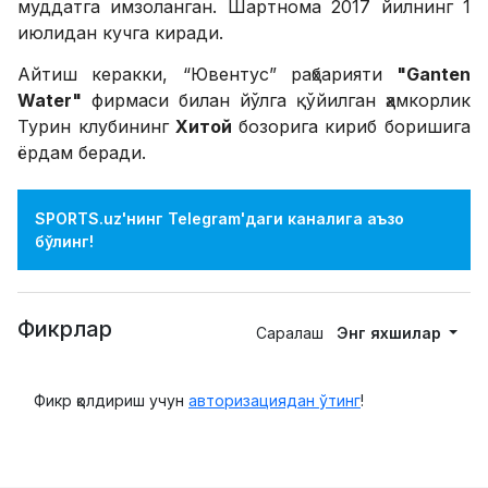
муддатга имзоланган. Шартнома 2017 йилнинг 1
июлидан кучга киради.
Айтиш керакки, “Ювентус” раҳбарияти
"Ganten
Water"
фирмаси билан йўлга қўйилган ҳамкорлик
Турин клубининг
Хитой
бозорига кириб боришига
ёрдам беради.
SPORTS.uz'нинг Telegram'даги каналига аъзо
бўлинг!
Фикрлар
Саралаш
Энг яхшилар
Фикр қолдириш учун
авторизациядан ўтинг
!