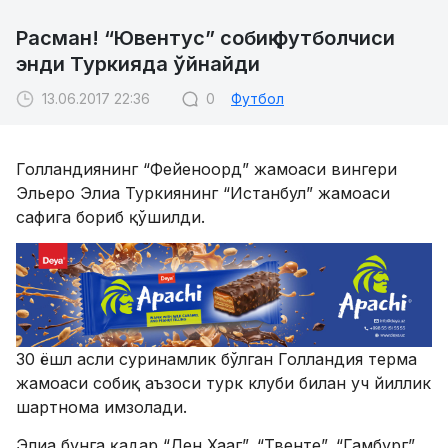
Расман! “Ювентус” собиқ футболчиси
энди Туркияда ўйнайди
13.06.2017 22:36
0
Футбол
Голландиянинг “Фейеноорд” жамоаси вингери
Эльеро Элиа Туркиянинг “Истанбул” жамоаси
сафига бориб қўшилди.
30 ёшл асли суринамлик бўлган Голландия терма
жамоаси собиқ аъзоси турк клуби билан уч йиллик
шартнома имзолади.
Элиа бунга қадар “Ден Хааг”, “Твенте”, “Гамбург”,