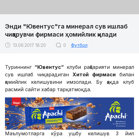
Энди "Ювентус"га минерал сув ишлаб
чиқарувчи фирмаси ҳомийлик қилади
13.06.2017 18:20
0
Футбол
Туриннинг
“Ювентус”
клуби раҳбарияти минерал
сув ишлаб чиқарадиган
Хитой фирмаси
билан
ҳомийлик келишувини имзолади. Бу ҳақда клуб
расмий сайти хабар тарқатмоқда.
Маълумотларга кўра ушбу келишув 3 йил