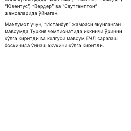
“Ювентус”, “Вердер” ва “Саутгемптон”
жамоаларида ўйнаган.
Маълумот учун, “Истанбул” жамоаси якунланган
мавсумда Туркия чемпионатида иккинчи ўринни
қўлга киритди ва келгуси мавсум ЕЧЛ саралаш
босқичида ўйнаш ҳуқуқини қўлга киритди.
SPORTS.uz'ни Youtube'да томоша қилинг!
ФИКР ҚОЛДИРИШ
Расман! “Рома” мексикалик футболчини
ўз сафига қўшиб олди
13.06.2017 18:08
0
Футбол