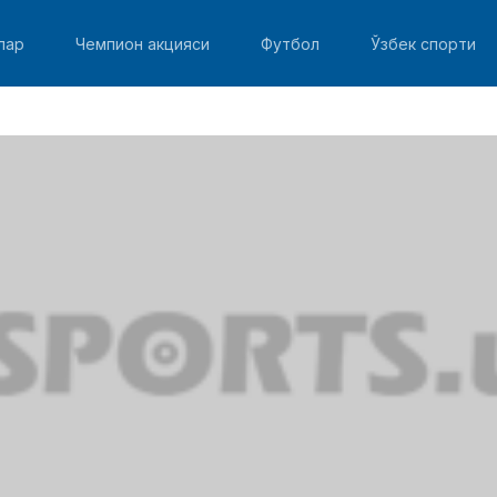
лар
Чемпион акцияси
Футбол
Ўзбек спорти