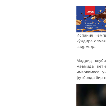
Испания чемп
кўндира олмая
чақирмоқда.
Мадрид клуби
мақомида кет
имзоламаса у
футболда бир н