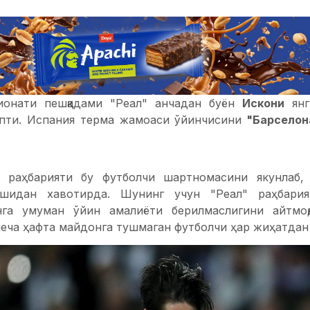
ионати пешқадами "Реал" анчадан буён
Искони
янг
пти. Испания терма жамоаси ўйинчисини
"Барселон
 раҳбарияти бу футболчи шартномасини якунлаб, 
ишидан хавотирда. Шунинг учун "Реал" раҳбар
нга умуман ўйин амалиёти берилмаслигини айтмоқ
еча ҳафта майдонга тушмаган футболчи ҳар жиҳатдан 