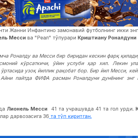
ти Жанни Инфантино замонавий футболнинг икки энг 
ель Месси
ва "Реал" тўпурари
Криштиану Роналдуни
мча Роналду ва Месси бир биридан кескин фарқ қилади,
смоний кўрсаткичи, ўйин услуби ҳар хил. Лекин ул
 ўртасида узоқ йиллик рақобат бор. Бир йил Месси, кей
 Айни пайтда ФИФА расман Роналдуни дунёнинг энг к
мда
Лионель Месси
41 та учрашувда 41 та гол урди.
блар дарвозасига 36
та тўп киритган.