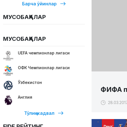
Барча ўйинлар
МУСОБАҚАЛАР
МУСОБАҚАЛАР
UEFA чемпионлар лигаси
ОФК Чемпионлар лигаси
Ўзбекистон
ФИФА п
Англия
28.03.2017
Тўлиқ жадвал
FIDE РЕЙТИНГ