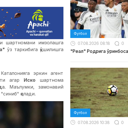
Футбол
и шартномани имзолашга
07.08.2026 08:18
0
а"
ўз таркибига қўшилишга
"Реал" Родрига ўринбос
Каталонияга эркин агент
ияти агар
Иско
шартнома
да. Маълумки, замонавий
"синиб" қолади.
Футбол
07.08.2026 10:38
0