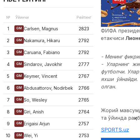
№
Ўйинчи
Рейтинг
1
Carlsen, Magnus
2823
GM
ФИФА президен
етакчиси
Лион
2
Nakamura, Hikaru
2792
GM
3
Caruana, Fabiano
2792
GM
- Менинг фикри
- Уларнинг жи
4
Sindarov, Javokhir
2777
GM
футболчи. Улар
5
Keymer, Vincent
2767
GM
яхши ўйнайди.
олган.
6
Abdusattorov, Nodirbek
2766
GM
7
So, Wesley
2765
GM
Жорий мавсу
8
Giri, Anish
2764
GM
та ўйинда рақи
9
Erigaisi Arjun
2757
GM
SPORTS.uz
10
Wei, Yi
2753
GM