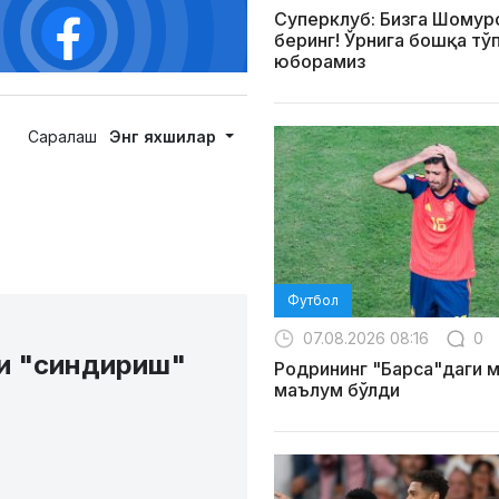
Суперклуб: Бизга Шомур
беринг! Ўрнига бошқа тў
юборамиз
Саралаш
Энг яхшилар
Футбол
07.08.2026 08:16
0
и "синдириш"
Родрининг "Барса"даги 
маълум бўлди