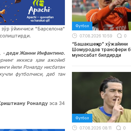
Футбол
зўр ўйинчиси "Барселона"
солиштирди.
07.08.2026 10:59
0
“Башакшеҳир” хўжайини
Шомуродов трансфери б
 -
деди Жанни Инфантино.
муносабат билдирди
арнинг иккиса ҳам ажойиб
инги йили Роналду нисбатан
учли футболчиси, деб тан
Криштиану Роналду
эса 34
Футбол
07.08.2026 08:11
0