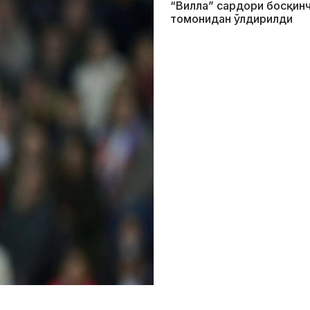
“Вилла” сардори босқин
томонидан ўлдирилди