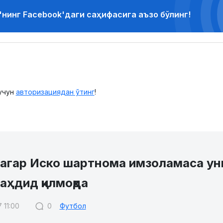
'нинг Facebook'даги саҳифасига аъзо бўлинг!
учун
авторизациядан ўтинг
!
 агар Иско шартнома имзоламаса ун
аҳдид қилмоқда
 11:00
0
Футбол