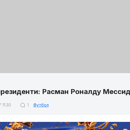
резиденти: Расман Роналду Мессида
 11:30
1
Футбол