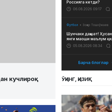
Россияга кетди?
06.08.2026 09:17
Футбол
Зоҳир Тошхўжаев
Шунчаки даҳшат! Ҳусан
янги маоши маълум қи
05.08.2026 08:34
Барча блоглар
н кучлироқ
ЎҚИНГ, ҚИЗИҚ!