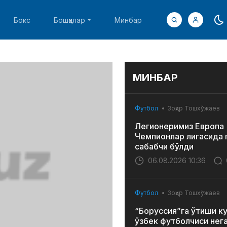
Бокс
Бошқалар
Минбар
МИНБАР
Футбол
Зоҳир Тошхўжаев
Легионеримиз Европа
Чемпионлар лигасида 
сабабчи бўлди
06.08.2026 10:36
Футбол
Зоҳир Тошхўжаев
“Боруссия”га ўтиши к
ўзбек футболчиси нег