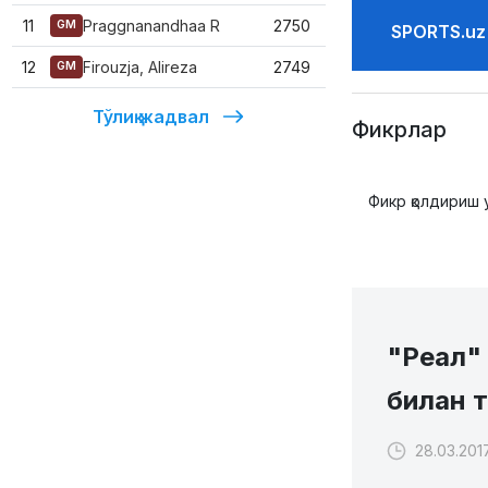
11
Praggnanandhaa R
2750
GM
SPORTS.uz
12
Firouzja, Alireza
2749
GM
Тўлиқ жадвал
Фикрлар
Фикр қолдириш 
"Реал"
билан т
28.03.2017