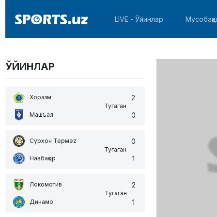
LIVE - Ўйинлар
Мусобақа
ЎЙИНЛАР
2
Хоразм
Тугаган
0
Машъал
0
Сурхон Термеz
Тугаган
1
Навбаҳор
2
Локомотив
Тугаган
1
Динамо