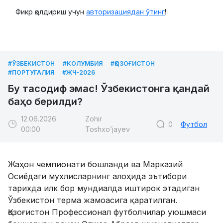
Фикр қолдириш учун
авторизациядан ўтинг
!
#ЎЗБЕКИСТОН
#КОЛУМБИЯ
#ҚОЗОҒИСТОН
#ПОРТУГАЛИЯ
#ЖЧ-2026
Бу тасодиф эмас! Ўзбекистонга қандай
баҳо берилди?
12.06.2026
Zohir
0
Футбол
00:00
Toshxo’jayev
Жаҳон чемпионати бошланди ва Марказий
Осиёдаги мухлисларнинг алоҳида эътибори
тарихда илк бор мундиалда иштирок этадиган
Ўзбекистон терма жамоасига қаратилган.
Қозоғистон Профессионал футболчилар уюшмаси