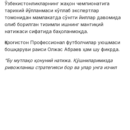
Ўзбекистонликларнинг жаҳон чемпионатига
тарихий йўлланмаси кўплаб экспертлар
томонидан мамлакатда сўнгги йиллар давомида
олиб борилган тизимли ишнинг мантиқий
натижаси сифатида баҳоланмоқда.
Қозоғистон Профессионал футболчилар уюшмаси
бошқаруви раиси Олжас Абраев ҳам шу фикрда.
“
Бу мутлақо қонуний натижа. Қўшниларимизда
ривожланиш стратегияси бор ва улар унга изчил
амал қилмоқда. Барча қадамлар мамлакат
футболида тизимли ривожланишга қаратилган
бўлиб, мантиқий ва пухта ўйланган кўринади
”
,
-
деди Олжас Абраев.
Экспертнинг таъкидлашича, сўнгги йилларда
мамлакатда инфратузилма ва болалар-ўсмирлар
футболи фаол ривожлантирилган.