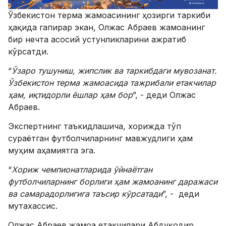
Ўзбекистон терма жамоасининг ҳозирги таркиби
ҳақида гапирар экан, Олжас Абраев жамоанинг
бир нечта асосий устунликларини ажратиб
кўрсатди.
“
Ўзаро тушуниш, жипслик ва таркибдаги мувозанат.
Ўзбекистон терма жамоасида тажрибали етакчилар
ҳам, иқтидорли ёшлар ҳам бор
”, - деди Олжас
Абраев.
Экспертнинг таъкидлашича, хорижда тўп
сураётган футболчиларнинг мавжудлиги ҳам
муҳим аҳамиятга эга.
“
Хориж чемпионатларида ўйнаётган
футболчиларнинг борлиги ҳам жамоанинг даражаси
ва самарадорлигига таъсир кўрсатади
”, - деди
мутахассис.
Олжас Абраев жамоа етакчилари Абдуқодир