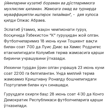
ўйинларини кузатиб бораман ва дўстларимизга
мухлислик қиламан. Жамоага омад ва турнирда
муваффақиятли иштирок тилайман
”, - дея хулоса
қилди Олжас Абраев.
Эслатиб ўтамиз, жаҳон чемпионати гуруҳ
босқичида Ўзбекистон “К” гуруҳидан жой олган.
Футболчиларимиз 18 июнь куни Тошкент вақти
билан соат 7:00 да Луис Диас ва Хамес Родригес
етакчилигидаги Колумбия терма жамоасига қарши
биринчи учрашувини ўтказади.
Иккинчи турдан ўрин олган учрашув 23 июнь куни
соат 22:00 га белгиланган. Унда миллий терма
жамоамиз Криштиану Роналду бошчилигидаги
Португалия билан куч синашади.
Гуруҳдаги охирги баҳс 28 июнь соат 4:30 да Конго
Демократик Республикаси футболчиларига қарши
ўтказилади.