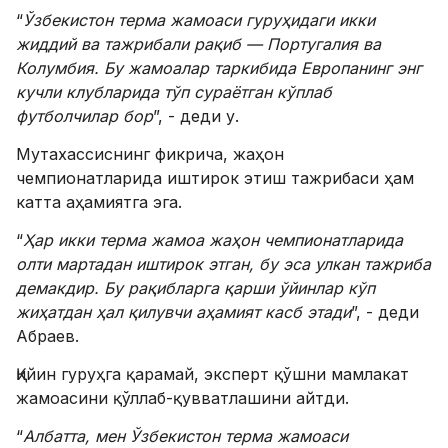
“
Ўзбекистон терма жамоаси гуруҳидаги икки
жиддий ва тажрибали рақиб — Португалия ва
Колумбия. Бу жамоалар таркибида Европанинг энг
кучли клубларида тўп сураётган кўплаб
футболчилар бор
”, - деди у.
Мутахассиснинг фикрича, жаҳон
чемпионатларида иштирок этиш тажрибаси ҳам
катта аҳамиятга эга.
“
Ҳар икки терма жамоа жаҳон чемпионатларида
олти мартадан иштирок этган, бу эса улкан тажриба
демакдир. Бу рақибларга қарши ўйинлар кўп
жиҳатдан ҳал қилувчи аҳамият касб этади
”, - деди
Абраев.
Қийин гуруҳга қарамай, эксперт қўшни мамлакат
жамоасини қўллаб-қувватлашини айтди.
“
Албатта, мен Ўзбекистон терма жамоаси