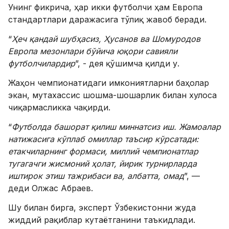
Унинг фикрича, ҳар икки футболчи ҳам Европа
стандартлари даражасига тўлиқ жавоб беради.
“
Ҳеч қандай шубҳасиз, Ҳусанов ва Шомуродов
Европа мезонлари бўйича юқори савияли
футболчилардир
”, - дея қўшимча қилди у.
Жаҳон чемпионатидаги имкониятларни баҳолар
экан, мутахассис шошма-шошарлик билан хулоса
чиқармасликка чақирди.
“
Футболда башорат қилиш миннатсиз иш. Жамоалар
натижасига кўплаб омиллар таъсир кўрсатади:
етакчиларнинг формаси, миллий чемпионатлар
тугагачги жисмоний ҳолат, йирик турнирларда
иштирок этиш тажрибаси ва, албатта, омад
”, —
деди Олжас Абраев.
Шу билан бирга, эксперт Ўзбекистонни жуда
жиддий рақиблар кутаётганини таъкидлади.