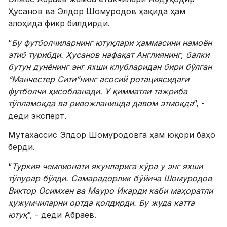
Ҳусанов ва Элдор Шомуродов ҳақида ҳам
алоҳида фикр билдирди.
“
Бу футболчиларнинг ютуқлари
ҳаммасини намоён
этиб турибди. Ҳусанов нафақат Англиянинг, балки
бутун дунёнинг энг яхши клубларидан бири бўлган
“Манчестер Сити”нинг асосий ротациясидаги
футболчи ҳисобланади.
У қимматли тажриба
тўпламоқда ва ривожланишда давом этмоқда
”, -
деди эксперт.
Мутахассис Элдор Шомуродовга ҳам юқори баҳо
берди.
“
Туркия чемпионати якунларига кўра у энг яхши
тўпурар бўлди.
Самара
дорлик бўйича Шомуродов
Виктор Осим
х
ен ва Мауро Икарди каби маҳоратли
ҳужумчиларни ортда қолдирди. Бу жуда катта
ютуқ
”, - деди Абраев.