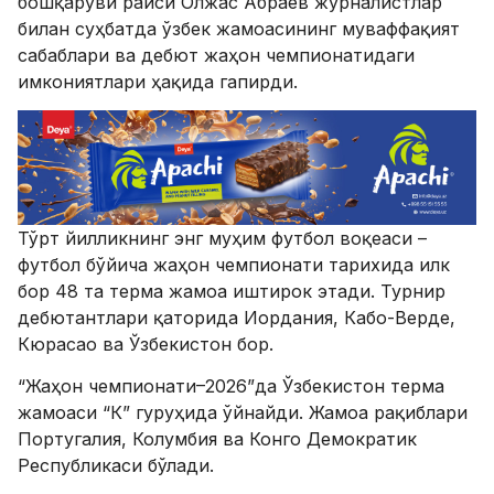
бошқаруви раиси Олжас Абраев журналистлар
билан суҳбатда ўзбек жамоасининг муваффақият
сабаблари ва дебют жаҳон чемпионатидаги
имкониятлари ҳақида гапирди.
Тўрт йилликнинг энг муҳим футбол воқеаси –
футбол бўйича жаҳон чемпионати тарихида илк
бор 48 та терма жамоа иштирок этади. Турнир
дебютантлари қаторида Иордания, Кабо-Верде,
Кюрасао ва Ўзбекистон бор.
“Жаҳон чемпионати–2026”да Ўзбекистон терма
жамоаси “К” гуруҳида ўйнайди. Жамоа рақиблари
Португалия, Колумбия ва Конго Демократик
Республикаси бўлади.