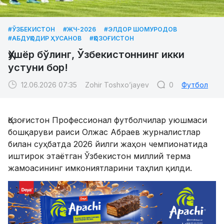
#ЎЗБЕКИСТОН
#ЖЧ-2026
#ЭЛДОР ШОМУРОДОВ
#АБДУҚОДИР ҲУСАНОВ
#ҚОЗОҒИСТОН
Ҳушёр бўлинг, Ўзбекистоннинг икки
устуни бор!
12.06.2026 07:35
Zohir Toshxo’jayev
0
Футбол
Қозоғистон Профессионал футболчилар уюшмаси
бошқаруви раиси Олжас Абраев журналистлар
билан суҳбатда 2026 йилги жаҳон чемпионатида
иштирок этаётган Ўзбекистон миллий терма
жамоасининг имкониятларини таҳлил қилди.