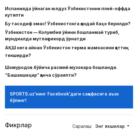
Испанияда ўйнаган юлдуз Ўзбекистонни плей-оффда
кутяпти
Бу тасодиф эмас! Ўзбекистонга қандай баҳо берилди?
Ўзбекистон — Колумбия ўйини бошланмай туриб,
мундиалда мутлақ рекорд ўрнатди
АҚШ нега айнан Ўзбекистон терма жамоасини қаттиқ
текширди?
Шомуродов бўйича расмий музокара бошланди.
“Башакшеҳир” қанча сўраяпти?
SPORTS.uz'нинг Facebook'даги саҳифасига аъзо
бўлинг!
Фикрлар
Саралаш
Энг яхшилар