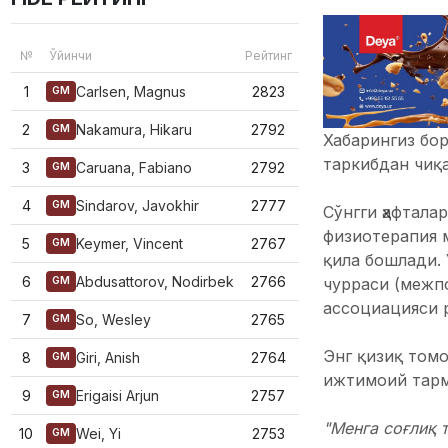
№
Ўйинчи
Рейтинг
1
Carlsen, Magnus
2823
GM
2
Nakamura, Hikaru
2792
GM
Хабарингиз бор
таркибдан чиқа
3
Caruana, Fabiano
2792
GM
4
Sindarov, Javokhir
2777
GM
Сўнгги ҳафтала
физиотерапия м
5
Keymer, Vincent
2767
GM
қила бошлади.
6
Abdusattorov, Nodirbek
2766
чурраси (межпо
GM
ассоциацияси 
7
So, Wesley
2765
GM
Энг қизиқ том
8
Giri, Anish
2764
GM
ижтимоий тармо
9
Erigaisi Arjun
2757
GM
"Менга соғлиқ 
10
Wei, Yi
2753
GM