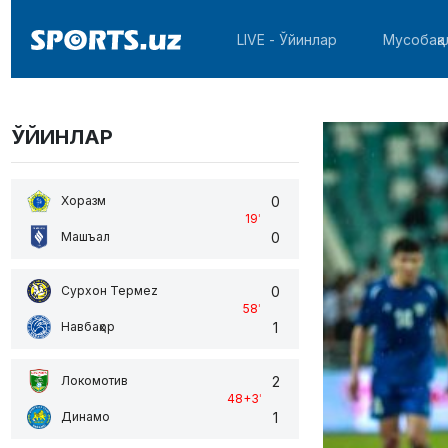
LIVE - Ўйинлар
Мусобақа
ЎЙИНЛАР
0
Хоразм
19
'
0
Машъал
0
Сурхон Термеz
58
'
1
Навбаҳор
2
Локомотив
48+3
'
1
Динамо