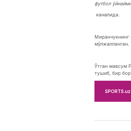
футбол ўйнайм
каналида.
Миранчукнинг 
мўлжалланган.
Ўтган мавсум 
тушиб, бир бор
SPORTS.uz'