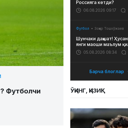
Россияга кетди?
06.08.2026 09:17
Футбол
Зоҳир Тошхўжаев
Шунчаки даҳшат! Ҳусан
янги маоши маълум қи
05.08.2026 08:34
Барча блоглар
И
? Футболчи
ЎҚИНГ, ҚИЗИҚ!