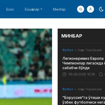
Бокс
Бошқалар
Минбар
МИНБАР
Футбол
Зоҳир Тошхўжаев
Легионеримиз Европа
Чемпионлар лигасида 
сабабчи бўлди
06.08.2026 10:36
Футбол
Зоҳир Тошхўжаев
“Боруссия”га ўтиши к
ўзбек футболчиси нег