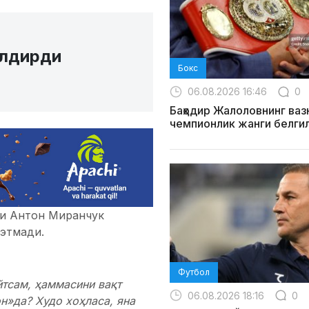
илдирди
Бокс
06.08.2026 16:46
0
Баҳодир Жалоловнинг ваз
чемпионлик жанги белги
си Антон Миранчук
этмади.
Футбол
йтсам, ҳаммасини вақт
06.08.2026 18:16
0
он»да? Худо хоҳласа, яна