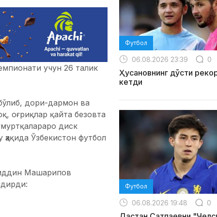
Футбол
06.08.2026 23:39
0
емпионати учун 26 талик
Ҳусановнинг дўсти реко
кетди
бўлиб, дори-дармон ва
қ, оғриқлар қайта безовта
умуртқалараро диск
 ҳақида Ўзбекистон футбол
олиддин Машарипов
лдирди:
Футбол
06.08.2026 19:48
0
Дастан Сатпаевни "Челс