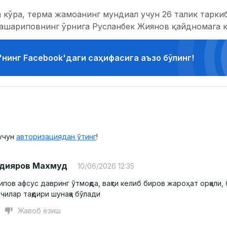
 кўра, терма жамоанинг мундиал учун 26 талик тарки
шариповнинг ўрнига Русланбек Жиянов қайдномага 
'нинг Facebook'даги саҳифасига аъзо бўлинг!
учун
авторизациядан ўтинг
!
дияров Махмуд
10/06/2026 12:35
пов афсус давринг ўтмоқда, вақти келиб биров жароҳат орқали,
чилар тақдири шунақа бўлади
Жавоб ёзиш