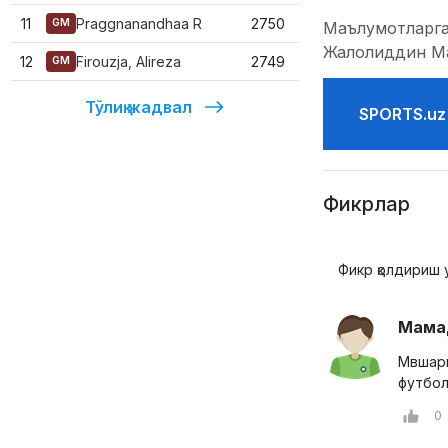
11
Praggnanandhaa R
2750
GM
Маълумотларга
Жалолиддин Ма
12
Firouzja, Alireza
2749
GM
Тўлиқ жадвал
SPORTS.uz
Фикрлар
Фикр қолдириш 
Мама
Мвшари
футбол
0