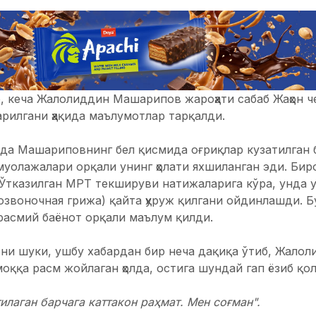
, кеча Жалолиддин Машарипов жароҳати сабаб Жаҳон ч
рилгани ҳақида маълумотлар тарқалди.
рда Машариповнинг бел қисмида оғриқлар кузатилган 
уолажалари орқали унинг ҳолати яхшиланган эди. Биро
 Ўтказилган МРТ текшируви натижаларига кўра, унда 
звоночная грижа) қайта ҳуруж қилгани ойдинлашди. Бу
расмий баёнот орқали маълум қилди.
они шуки, ушбу хабардан бир неча дақиқа ўтиб, Жал
ққа расм жойлаган ҳолда, остига шундай гап ёзиб қо
тилаган барчага каттакон раҳмат. Мен соғман".