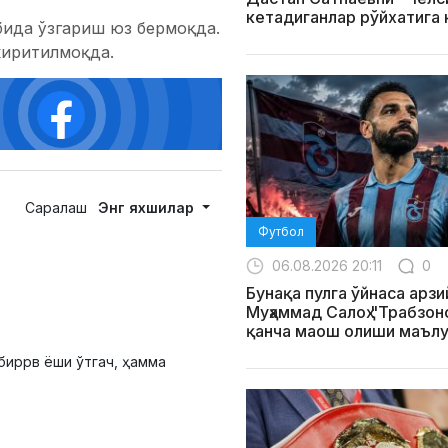
кетадиганлар рўйхатига
бида ўзгариш юз бермоқда.
киритилмоқда.
Саралаш
Энг яхшилар
Футбол
06.08.2026 20:11
0
Бунақа пулга ўйнаса арзи
Муҳаммад Салоҳ "Трабзо
қанча маош олиши маълу
 биррв ёши ўтгач, ҳамма