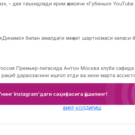
из»
, – дея таъкидлади ярим ҳимоячи «Губиньо» YouTube
«Динамо» билан амалдаги меҳнат шартномаси келаси й
Россия Премьер-лигасида Антон Москва клуби сафида
 рақиб дарвозасини ишғол этди ва икки марта ассист
нинг Instagram'даги саҳифасига қўшилинг!
ФИКР ҚОЛДИРИШ