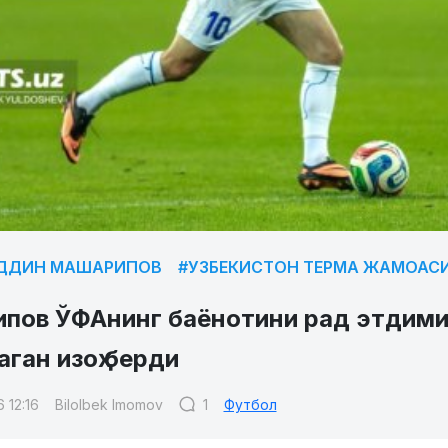
ДДИН МАШАРИПОВ
#УЗБЕКИСТОН ТЕРМА ЖАМОАС
пов ЎФАнинг баёнотини рад этдими
ган изоҳ берди
 12:16
Bilolbek Imomov
1
Футбол