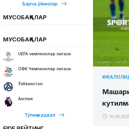
Барча ўйинлар
МУСОБАҚАЛАР
МУСОБАҚАЛАР
UEFA чемпионлар лигаси
ОФК Чемпионлар лигаси
#ЖАЛОЛИ
Ўзбекистон
Машари
Англия
кутилма
Тўлиқ жадвал
10.06.2026
FIDE РЕЙТИНГ