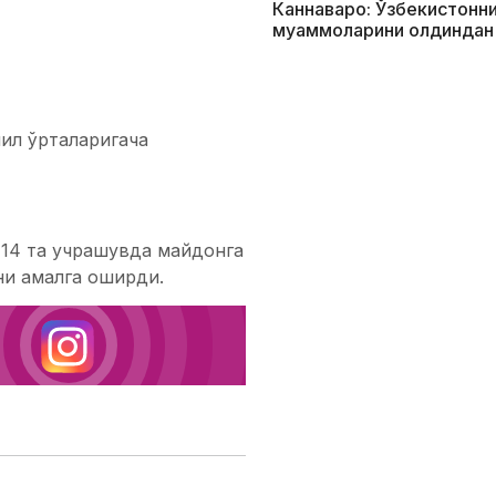
Каннаваро: Ўзбекистонни
муаммоларини олдиндан
ил ўрталаригача
 14 та учрашувда майдонга
ни амалга оширди.