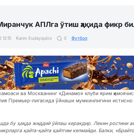
Миранчук АПЛга ўтиш ҳақида фикр б
 12:15
Karim Xudayqulov
0
Футбол
жамоаси ва Москванинг «Динамо» клуби ярим ҳимоячи
лия Премьер-лигасида ўйнаши мумкинлигини истисно 
шда бу ҳақда жиддий ўйлаш керакдир. Лекин ростини а
фикрларга қайта-қайта қайтгим келмайди. Балки, «Брайт