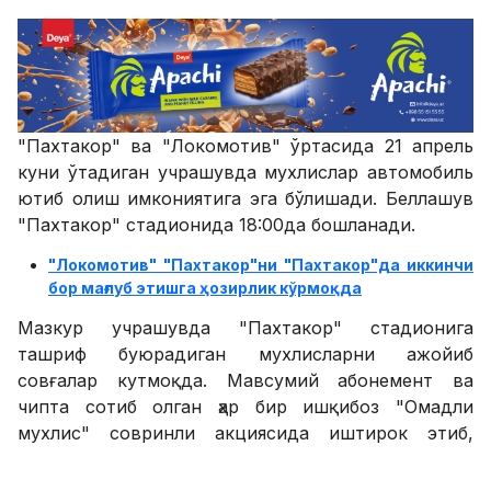
"Пахтакор" ва "Локомотив" ўртасида 21 апрель
куни ўтадиган учрашувда мухлислар автомобиль
ютиб олиш имкониятига эга бўлишади. Беллашув
"Пахтакор" стадионида 18:00да бошланади.
"Локомотив" "Пахтакор"ни "Пахтакор"да иккинчи
бор мағлуб этишга ҳозирлик кўрмоқда
Мазкур учрашувда "Пахтакор" стадионига
ташриф буюрадиган мухлисларни ажойиб
совғалар кутмоқда. Мавсумий абонемент ва
чипта сотиб олган ҳар бир ишқибоз "Омадли
мухлис" совринли акциясида иштирок этиб,
асосий совға сифатида "Дамас" автомобилини
ютиб олиш имкониятига эга бўлади, деб хабар