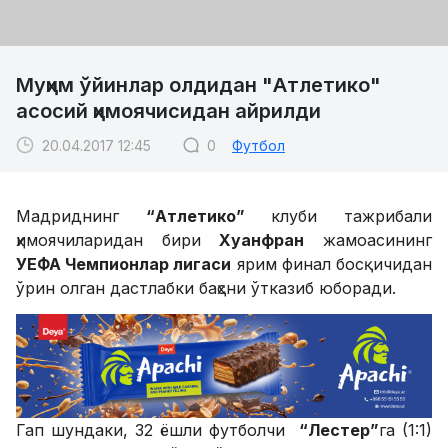
Муҳим ўйинлар олдидан "Атлетико"
асосий ҳимоячисидан айрилди
20.04.2017 12:45
0
Футбол
Мадриднинг
“Атлетико”
клуби тажрибали
ҳимоячиларидан бири
Хуанфран
жамоасининг
УЕФА Чемпионлар лигаси
ярим финал босқичидан
ўрин олган дастлабки баҳсни ўтказиб юборади.
Гап шундаки, 32 ёшли футболчи
“Лестер”
га (1:1)