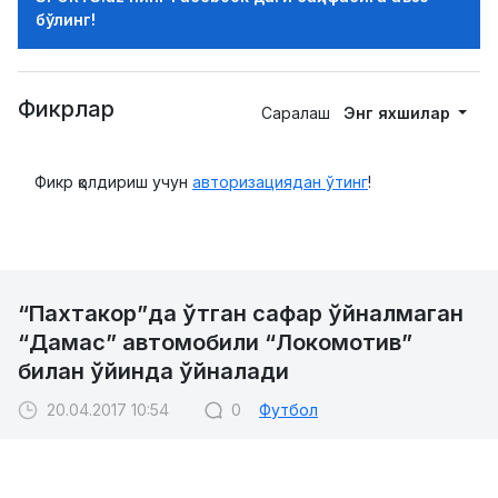
бўлинг!
Фикрлар
Саралаш
Энг яхшилар
Фикр қолдириш учун
авторизациядан ўтинг
!
“Пахтакор”да ўтган сафар ўйналмаган
“Дамас” автомобили “Локомотив”
билан ўйинда ўйналади
20.04.2017 10:54
0
Футбол