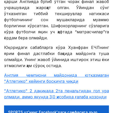
қарши Англияда бўлиб ўтган чорак финал жавоб
учрашувида жароҳат олган. Ўйиндан сўнг
ўтказилган тиббий текширувлар натижаси
футболчининг сон мушакларида муаммо
борлигини кўрсатган. Шифокорларнинг сўзларига
кўра футболчи яқин уч ҳафтада “матрасчилар”га
ёрдам бера олмайди.
Юқоридаги сабабларга кўра Хуанфран ЕЧЛнинг
ярим финал дастлабки баҳсида майдонга туша
олмайди. Унинг жавоб ўйинида иштирок этиш ёки
этмаслиги ҳам сўроқ остида.
Англия чемпиони майдонида ютқазмаган
"Атлетико" кейинги босқичга чиқди
"Атлетико" 2 дақиқада 2та пенальтидан гол ура
олмади, аммо якунда 3:0 ҳисобида ғалаба қозонди
SPORTS.uz'нинг Facebook'даги саҳифасига аъзо