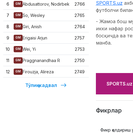
SPORTS.uz
ахб
6
Abdusattorov, Nodirbek
2766
GM
футболчи била
7
So, Wesley
2765
GM
- Жамоа бош м
8
Giri, Anish
2764
GM
икки нафар ро
босқичда ва те
9
Erigaisi Arjun
2757
GM
манба.
10
Wei, Yi
2753
GM
11
Praggnanandhaa R
2750
GM
12
Firouzja, Alireza
2749
GM
SPORTS.uz'
Тўлиқ жадвал
Фикрлар
Фикр қолдириш 