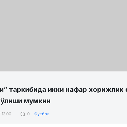
и” таркибида икки нафар хорижлик
бўлиши мумкин
 13:00
0
Футбол