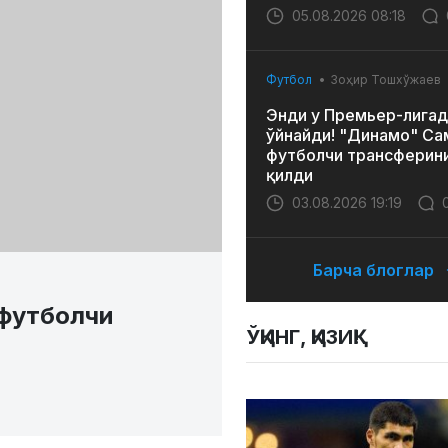
05.08.2026 08:18
Футбол
Зоҳир Тошхўжаев
Энди у Премьер-лигад
ўйнайди! "Динамо" Са
футболчи трансферин
қилди
03.08.2026 19:19
Барча блоглар
 футболчи
ЎҚИНГ, ҚИЗИҚ!