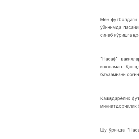
Мен футболдаги 
ўйинимда пасайи
синаб кўришга қар
"Насаф" вакилла
ишонаман. Қашқа
баъзамизни соғин
Қашқадарёлик фу
миннатдорчилик б
Шу ўринда "Наса
Тошпўлатовга, Д