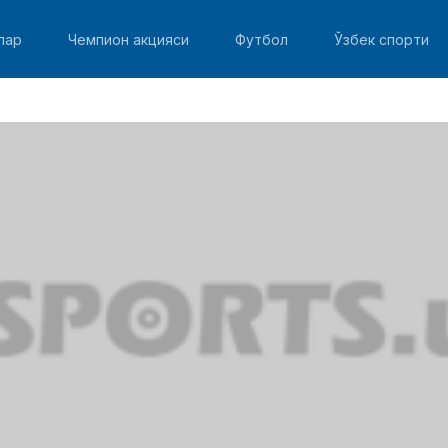
лар
Чемпион акцияси
Футбол
Ўзбек спорти