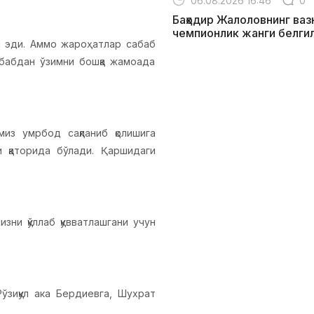
06.08.2026 16:46
0
Баҳодир Жалоловнинг ваз
чемпионлик жанги белги
и эди. Аммо жароҳатлар сабаб
абабдан ўзимни бошқа жамоада
миз умрбод сақланиб қолишига
и қаторида бўлади. Қаршидаги
зни қўллаб қувватлашгани учун
ўзиқул ака Бердиевга, Шухрат
га, базамиздаги ошпазларимиз