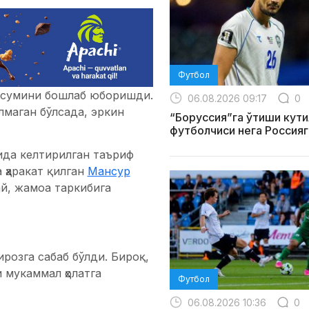
Футбол
авсумини бошлаб юборишди.
06.08.2026 09:17
0
лмаган бўлсада, эркин
“Боруссия”га ўтиши кути
футболчиси нега Россияг
ида келтирилган таъриф
 ҳаракат қилган
Мансур
й, жамоа таркибига
розга сабаб бўлди. Бироқ,
 мукаммал ҳолатга
Футбол
06.08.2026 10:36
0