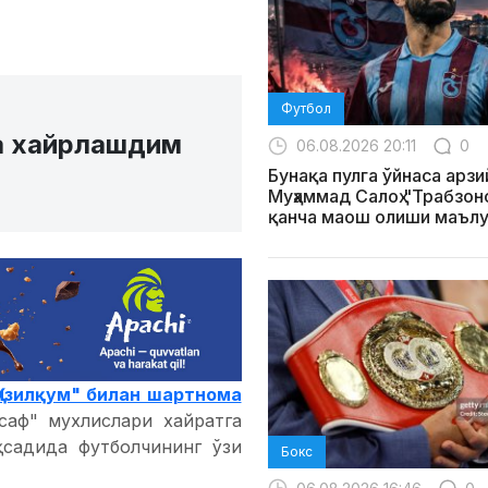
Футбол
а хайрлашдим
06.08.2026 20:11
0
Бунақа пулга ўйнаса арзи
Муҳаммад Салоҳ "Трабзо
қанча маош олиши маълу
Қизилқум" билан шартнома
саф" мухлислари хайратга
қсадида футболчининг ўзи
Бокс