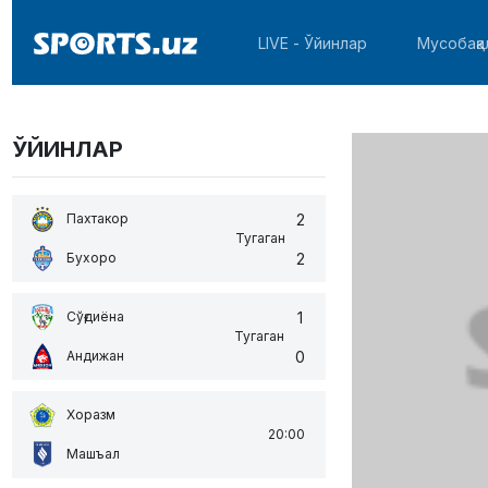
LIVE - Ўйинлар
Мусобақа
ЎЙИНЛАР
2
Пахтакор
Тугаган
2
Бухоро
1
Сўғдиёна
Тугаган
0
Андижан
Хоразм
20:00
Машъал