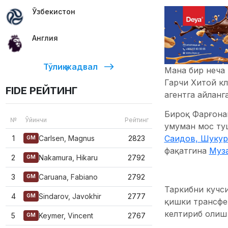
Ўзбекистон
Англия
Тўлиқ жадвал
Мана бир неча
Гарчи Хитой кл
FIDE РЕЙТИНГ
агентга айланг
Бироқ Фарғонан
№
Ўйинчи
Рейтинг
умуман мос ту
Саидов, Шукур
1
Carlsen, Magnus
2823
GM
фақатгина
Муз
2
Nakamura, Hikaru
2792
GM
3
Caruana, Fabiano
2792
GM
Таркибни кучс
4
Sindarov, Javokhir
2777
GM
қишки трансфер
келтириб олиш 
5
Keymer, Vincent
2767
GM