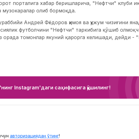
орот порталига хабар беришларича, "Нефтчи" клуби и
н музокаралар олиб бормоқда.
ураббийи Андрей Фёдоров ҳимоя ва ҳужум чизиғини ян
ссиялик футболчини "Нефтчи" таркибига қўшиб олмоқч
з орада томонлар якуний қарорга келишади, дейди - "
нинг Instagram'даги саҳифасига қўшилинг!
учун
авторизациядан ўтинг
!