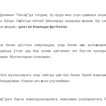
ўрнимни "Насаф"да топдим, бу ерда мен учун ҳаммаси яхш
ш бўлди. Оқибатда кўплаб ўйинларда заҳирада қолдим. Шу с
ор қилдим,
- дея гап бошлади футболчи.
ри билан дўстона хайрлашдик, улар билан яқин аълоқалари
дарёда ўтган ҳар бир куним ҳаётининг энг бахтли кунлар
аман. Мухлисларни соғинаман...
тбол мухлисларига оғир пайтда ҳам биз билан бўлиб жамоами
илдираман. Уларни ҳеч қачон унутмайман.
ф"даги барча жамоадошларимга, жамоамиз раҳбариятига, Р
енис Иванков, клубимиз шифокори Барат акага, массажчиси