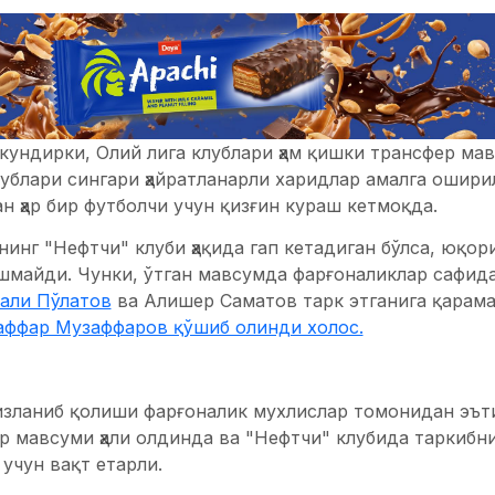
 кундирки, Олий лига клублари ҳам қишки трансфер м
ублари сингари ҳайратланарли харидлар амалга ошири
ан ҳар бир футболчи учун қизғин кураш кетмоқда.
инг "Нефтчи" клуби ҳақида гап кетадиган бўлса, юқор
шмайди. Чунки, ўтган мавсумда фарғоналиклар сафида
али Пўлатов
ва Алишер Саматов тарк этганига қарама
аффар Музаффаров қўшиб олинди холос.
изланиб қолиши фарғоналик мухлислар томонидан эъти
 мавсуми ҳали олдинда ва "Нефтчи" клубида таркибни
учун вақт етарли.