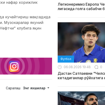
кки нафар хорижлик
Легионеримиз Европа Ч
лигасида голга сабабчи 
ада кучайтириш мақсадида
и. Музокаралар якуний
Нефтчи" клубига яқин
Футбол
06.08.2026 19:48
0
Дастан Сатпаевни "Челс
кетадиганлар рўйхатига
Саралаш
Энг яхшилар