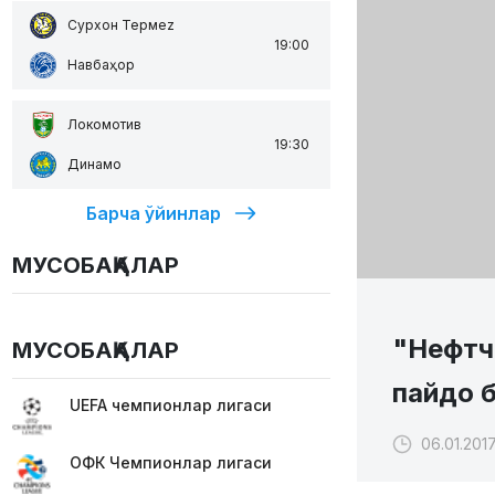
Сурхон Термеz
19:00
Навбаҳор
Локомотив
19:30
Динамо
Барча ўйинлар
МУСОБАҚАЛАР
"Нефтч
МУСОБАҚАЛАР
пайдо 
UEFA чемпионлар лигаси
06.01.2017
ОФК Чемпионлар лигаси