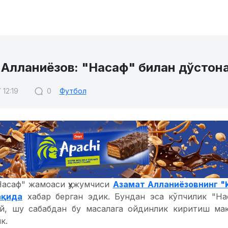
 Алланиёзов: "Насаф" билан дўстон
 12:19
0
Футбол
Насаф" жамоаси ҳужумчиси
Азамат Алланиёзовнинг "
ақида
хабар берган эдик. Бундан эса кўпчилик "На
й, шу сабабдан бу масалага ойдинлик киритиш ма
к.