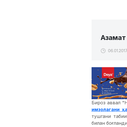
Азамат
06.01.2017
Бироз аввал "
имзолагани ҳ
тушгани табии
билан боғланди