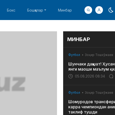
Бокс
Бошқалар
Минбар
МИНБАР
Футбол
Зоҳир Тошхўжаев
Шунчаки даҳшат! Ҳусан
янги маоши маълум қи
05.08.2026 08:34
Футбол
Зоҳир Тошхўжаев
Шомуродов трансфери
карра чемпиондан ани
таклиф тушди