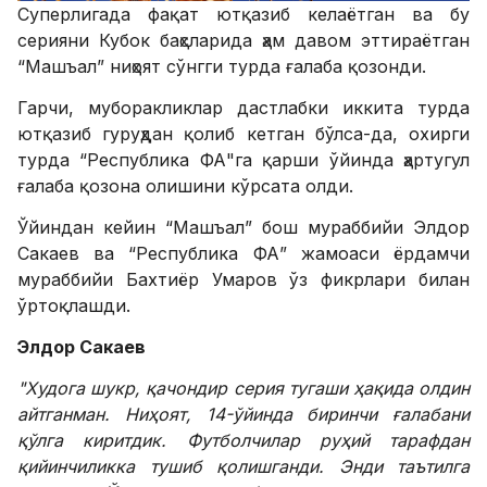
Суперлигада фақат ютқазиб келаётган ва бу
серияни Кубок баҳсларида ҳам давом эттираётган
“Машъал” ниҳоят сўнгги турда ғалаба қозонди.
Гарчи, муборакликлар дастлабки иккита турда
ютқазиб гуруҳдан қолиб кетган бўлса-да, охирги
турда “Республика ФА"га қарши ўйинда ҳартугул
ғалаба қозона олишини кўрсата олди.
Ўйиндан кейин “Машъал” бош мураббийи Элдор
Сакаев ва “Республика ФА” жамоаси ёрдамчи
мураббийи Бахтиёр Умаров ўз фикрлари билан
ўртоқлашди.
Элдор Сакаев
"Худога шукр, қачондир серия тугаши ҳақида олдин
айтганман. Ниҳоят, 14-ўйинда биринчи ғалабани
қўлга киритдик. Футболчилар руҳий тарафдан
қийинчиликка тушиб қолишганди. Энди таътилга