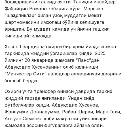
бошқаришини таъкидлаяпти. Таниқли инсайдер
Фабрицио Романо хабарига кўра, Мареска
“шаҳарликлар” билан узоқ муддатли меҳнат
шартномасини имзолаш бўйича келишувга
эришган. Бу муддат камида уч йилни ташкил
қилиши айтилмоқда.
Хосеп Гвардиола охирги бир ярим йилда жамоа
таркибида жиддий ўзгаришлар қилди. 2025
йилнинг 20 январида жамоага “Ланс”дан
Абдуқодир Ҳусановнинг олиб келиниши
“Манчестер Сити” авлодлар алмашинуви даврини
бошлаб берди.
Охирги учта трансфер ойнаси даврида таркиб
жиддий тарзда янгиланди. Ўндан зиёд
футболчилар келди. Абдуқодир Ҳусанов,
Жанлуижи Доннарумма, Райан Шерки, Марк Гехи,
Антуан Семеньо каби маҳоратли ўйинчилари
жамоада асосий фигураларга айлана олди.