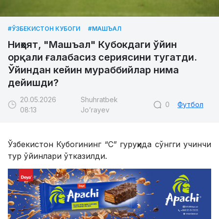
#ЎЗБЕКИСТОН КУБОГИ
#МАШЪАЛ
Ниҳоят, "Машъал" Кубокдаги ўйин
орқали ғалабасиз сериясини тугатди.
Ўйиндан кейин мураббийлар нима
дейишди?
20.05.2026
Shuhratbek
0
Футбол
08:13
Jo’rayev
Ўзбекистон Кубогининг “С” гуруҳида сўнгги учинчи
тур ўйинлари ўтказилди.