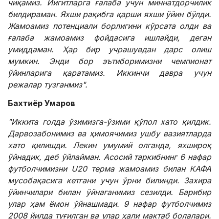
чиқамиз. Йигитларга ғалаба учун миннатдорчилик
билдираман. Яхши рақибга қарши яхши ўйин бўлди.
Жамоамиз потенциали борлигини кўрсата олди ва
ғалаба жамоамиз фойдасига ишлайди, деган
умиддаман. Ҳар бир учрашувдан дарс олиш
мумкин. Энди бор эътиборимизни чемпионат
ўйинларига қаратамиз. Иккинчи давра учун
режалар тузганмиз".
Бахтиёр Умаров
"Иккита голда ўзимизга-ўзими қўпол хато қилдик.
Дарвозабонимиз ва ҳимоячимиз ушбу вазиятларда
хато қилишди. Лекин умумий олганда, яхшироқ
ўйнадик, деб ўйлайман. Асосий таркибнинг 6 нафар
футболчимизни U20 терма жамоамиз билан КАФА
мусобақасига кетгани учун ўрни билинди. Захира
ўйинчилари билан ўйнаганимиз сезилди. Барибир
улар ҳам ёмон ўйнашмади. 9 нафар футболчимиз
2008 йилда туғилган ва улар ҳали мактаб болалари.