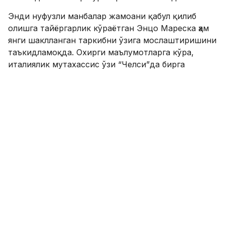
Энди нуфузли манбалар жамоани қабул қилиб
олишга тайёргарлик кўраётган Энцо Мареска ҳам
янги шаклланган таркибни ўзига мослаштиришини
таъкидламоқда. Охирги маълумотларга кўра,
италиялик мутахассис ўзи “Челси”да бирга
ишлаган бир неча футболчилар трансферини
амалга оширишни режалаштирмоқда.
Хусусан, Гвардиола қўл остида ҳимоя марказида
шаклланган янги тандем – Абдуқодир Ҳусанов ва
Марк Гехи ёнига “Челси”да Энцо Мареска
ишончини оқлаган Леви Колуилл олиб келинади.
23 ёшли футболчи клуб тарбияланувчиси
ҳисобланади ва “Хаддерсфилд” ҳамда “Брайтон”да
тажриба оширганидан кейин 2023 йилдан бери
“Челси” асосий таркибида мунтазам ўйнаб
келмоқда.
Бу футболчининг келиши “шаҳарликлар” ҳимоя