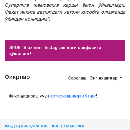
Суперлига жамоасига қарши ёмон ўйнашмади.
Фақат иккита вазиятдаги хатони ҳисобга олмаганда
ўйиндан қониқдим".
SPORTS.uz'нинг Instagram'даги саҳифасига
қўшилинг!
Фикрлар
Саралаш
Энг яхшилар
Фикр қолдириш учун
авторизациядан ўтинг
!
#АБДУҚОДИР ҲУСАНОВ
#ЭНЦО МАРЕСКА