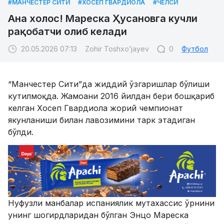
#МАНЧЕСТЕР СИТИ
#ХОСЕП ГВАРДИОЛА
#ЧЕЛСИ
Ана холос! Мареска Ҳусановга кучли
рақобатчи олиб келади
20.05.2026 07:13
Zohir Toshxo’jayev
0
Футбол
“Манчестер Сити”да жиддий ўзгаришлар бўлиши
кутилмоқда. Жамоани 2016 йилдан бери бошқариб
келган Хосеп Гвардиола жорий чемпионат
якунланиши билан лавозимини тарк этадиган
бўлди.
Нуфузли манбалар испаниялик мутахассис ўрнини
унинг шогирдларидан бўлган Энцо Мареска