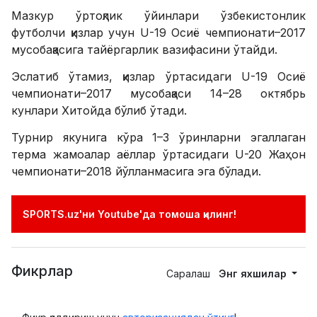
Мазкур ўртоқлик ўйинлари ўзбекистонлик
футболчи қизлар учун U-19 Осиё чемпионати–2017
мусобақасига тайёргарлик вазифасини ўтайди.
Эслатиб ўтамиз, қизлар ўртасидаги U-19 Осиё
чемпионати–2017 мусобақаси 14–28 октябрь
кунлари Хитойда бўлиб ўтади.
Турнир якунига кўра 1–3 ўринларни эгаллаган
терма жамоалар аёллар ўртасидаги U-20 Жаҳон
чемпионати–2018 йўлланмасига эга бўлади.
SPORTS.uz'ни Youtube'да томоша қилинг!
Фикрлар
Саралаш
Энг яхшилар