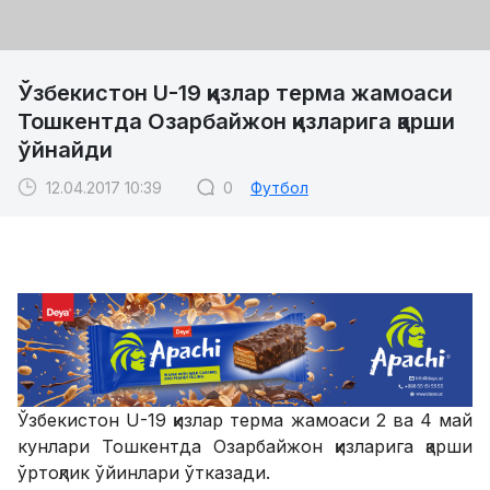
Ўзбекистон U-19 қизлар терма жамоаси
Тошкентда Озарбайжон қизларига қарши
ўйнайди
12.04.2017 10:39
0
Футбол
Ўзбекистон U-19 қизлар терма жамоаси 2 ва 4 май
кунлари Тошкентда Озарбайжон қизларига қарши
ўртоқлик ўйинлари ўтказади.