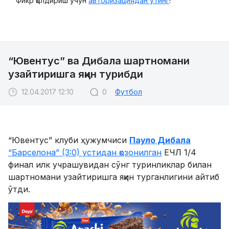
Фикр қолдириш учун
авторизациядан ўтинг
!
“Ювентус” ва Дибала шартномани
узайтиришга яқин турибди
12.04.2017 12:10
0
Футбол
“Ювентус” клуби ҳужумчиси
Пауло Дибала
“Барселона” (3:0) устидан қозонилган
ЕЧЛ 1/4
финал илк учрашувидан сўнг туринликлар билан
шартномани узайтиришга яқин турганлигини айтиб
ўтди.