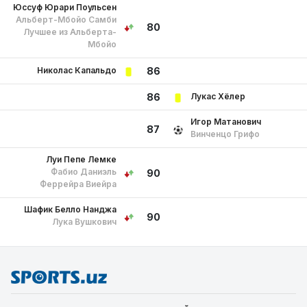
Юссуф Юрари Поульсен
Альберт-Мбойо Самби
80
Лучшее из Альберта-
Мбойо
Николас Капальдо
86
Лукас Хёлер
86
Игор Матанович
87
Винченцо Грифо
Луи Пепе Лемке
Фабио Даниэль
90
Феррейра Виейра
Шафик Белло Нанджа
90
Лука Вушкович