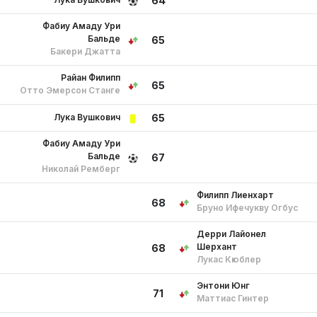
64
Фабиу Амаду Ури
Бальде
65
Бакери Джатта
Райан Филипп
65
Отто Эмерсон Станге
Лука Вушкович
65
Фабиу Амаду Ури
Бальде
67
Николай Ремберг
Филипп Лиенхарт
68
Бруно Ифечукву Огбус
Дерри Лайонел
Шерхант
68
Лукас Кюблер
Энтони Юнг
71
Маттиас Гинтер