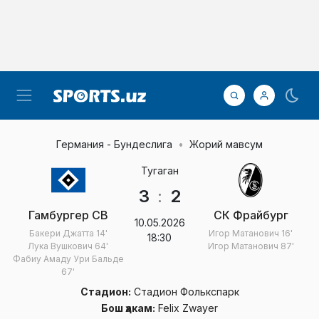
Германия - Бундеслига
Жорий мавсум
Тугаган
3
:
2
Гамбургер СВ
СК Фрайбург
10.05.2026
Бакери Джатта
14'
Игор Матанович
16'
18:30
Лука Вушкович
64'
Игор Матанович
87'
Фабиу Амаду Ури Бальде
67'
Стадион:
Стадион Фолькспарк
Бош ҳакам:
Felix Zwayer