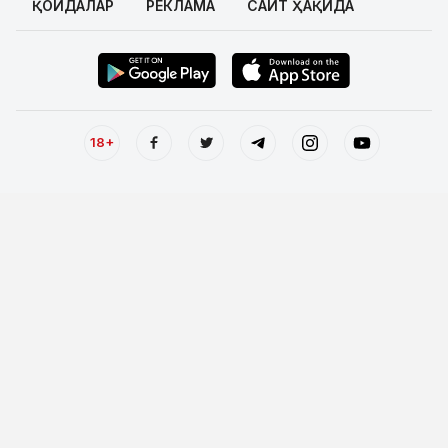
ҚОИДАЛАР
РЕКЛАМА
САЙТ ҲАҚИДА
18+