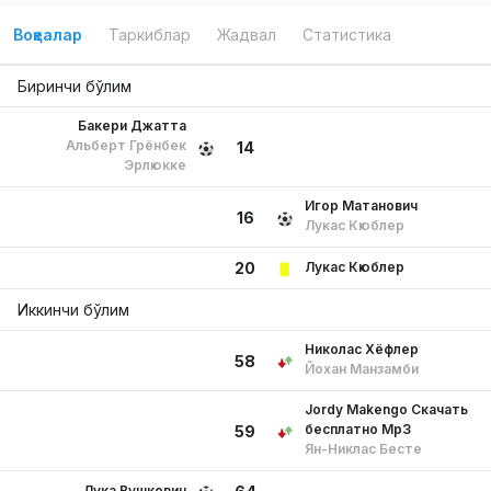
Воқеалар
Таркиблар
Жадвал
Статистика
Биринчи бўлим
Бакери Джатта
Альберт Грёнбек
14
Эрлюкке
Игор Матанович
16
Лукас Кюблер
Лукас Кюблер
20
Иккинчи бўлим
Николас Хёфлер
58
Йохан Манзамби
Jordy Makengo Скачать
бесплатно Mp3
59
Ян-Никлас Бесте
Лука Вушкович