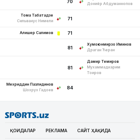
70
Дониёр Абдуманнопов
Тома Табатадзе
71
Сильванус Нимели
Алишер Салимов
71
Хумоюнмирзо Иминов
81
Драган Ћеран
Дамир Темиров
Мухаммадкарим
81
Тоиров
Мехриддин Пазлидинов
84
Шохрух Гадоев
ҚОИДАЛАР
РЕКЛАМА
САЙТ ҲАҚИДА