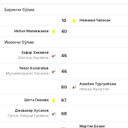
Биринчи бўлим
Неманья Чаласан
10
Икбол Маликжанов
40
Иккинчи бўлим
Зафар Хакимов
46
Шахзод Акрамов
Yehor Kondratiuk
46
Мухаммаданас Хасанов
Азизбек Тургунбоев
60
Имеда Ашортия
Шота Гвазава
67
Джавахир Хусанов
68
Гулом-Хайдар Гулямов
Мартин Боаки