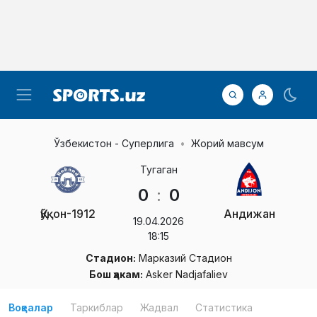
Ўзбекистон - Суперлига
Жорий мавсум
Тугаган
0
:
0
Қўқон-1912
Андижан
19.04.2026
18:15
Стадион:
Марказий Стадион
Бош ҳакам:
Asker Nadjafaliev
Воқеалар
Таркиблар
Жадвал
Статистика