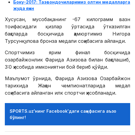
Боку-2017: Таэвондочиларимиз олтин медалларга
жуда яқин
Хусусан, мусобақанинг -67 килограмм вазн
тоифасидаги қизлар ўртасида ўтказилган
баҳсларда босқичида ҳамюртимиз Нигора
Турсунқулова бронза медали соҳибасига айланди.
Спортчимиз ярим финал босқичида
озарбайжонлик Фарида Азизова билан баҳслашиб,
3:0 ҳисобида имкониятни бой бериб қўйди.
Маълумот ўрнида, Фарида Азизова Озарбайжон
тарихида Жаҳон чемпионатларида медал
соҳибасига айланган илк спортчи ҳисобланади.
SPORTS.uz'нинг Facebook'даги саҳифасига аъзо
бўлинг!