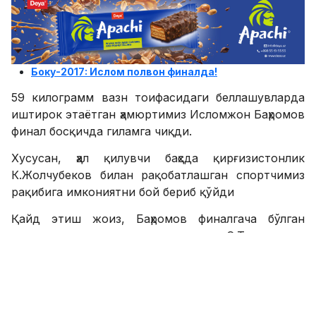
Боку-2017: Ислом полвон финалда!
59 килограмм вазн тоифасидаги беллашувларда
иштирок этаётган ҳамюртимиз Исломжон Баҳромов
финал босқичда гиламга чиқди.
Хусусан, ҳал қилувчи баҳсда қирғизистонлик
К.Жолчубеков билан рақобатлашган спортчимиз
рақибига имкониятни бой бериб қўйди
Қайд этиш жоиз, Баҳромов финалгача бўлган
учрашувларда туркманистонлик С.Тазаев ва
покистонлик А.Ҳуссайнни мағлубиятга учратган
эди.
SPORTS.uz'нинг Telegram'даги каналига аъзо