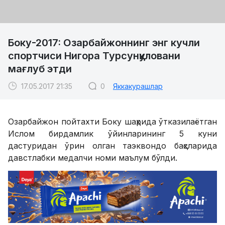
Боку-2017: Озарбайжоннинг энг кучли
спортчиси Нигора Турсунқуловани
мағлуб этди
17.05.2017 21:35
0
Яккакурашлар
Озарбайжон пойтахти Боку шаҳрида ўтказилаётган
Ислом бирдамлик ўйинларининг 5 куни
дастуридан ўрин олган таэквондо баҳсларида
давстлабки медалчи номи маълум бўлди.