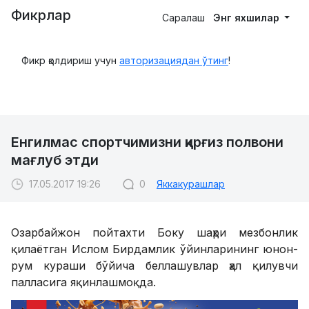
Фикрлар
Саралаш
Энг яхшилар
Фикр қолдириш учун
авторизациядан ўтинг
!
Енгилмас спортчимизни қирғиз полвони
мағлуб этди
17.05.2017 19:26
0
Яккакурашлар
Озарбайжон пойтахти Боку шаҳри мезбонлик
қилаётган Ислом Бирдамлик ўйинларининг юнон-
рум кураши бўйича беллашувлар ҳал қилувчи
палласига яқинлашмоқда.