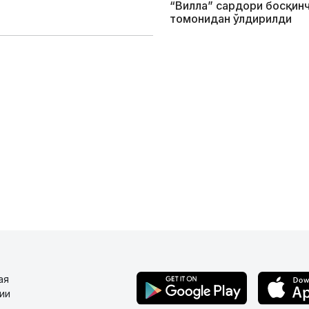
“Вилла” сардори босқин
томонидан ўлдирилди
ая
ии