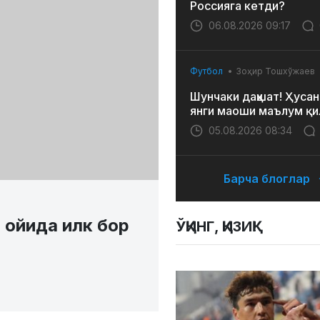
Россияга кетди?
06.08.2026 09:17
Футбол
Зоҳир Тошхўжаев
Шунчаки даҳшат! Ҳусан
янги маоши маълум қи
05.08.2026 08:34
Барча блоглар
 ойида илк бор
ЎҚИНГ, ҚИЗИҚ!