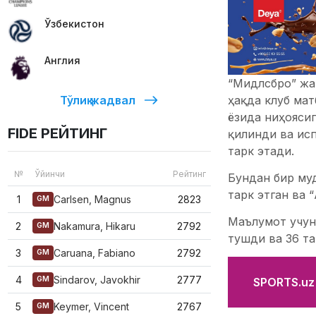
Ўзбекистон
Англия
“Мидлсбро” жам
Тўлиқ жадвал
ҳақда клуб мат
ёзида ниҳоясиг
FIDE РЕЙТИНГ
қилинди ва ис
тарк этади.
№
Ўйинчи
Рейтинг
Бундан бир му
тарк этган ва 
1
Carlsen, Magnus
2823
GM
Маълумот учун
2
Nakamura, Hikaru
2792
GM
тушди ва 36 та
3
Caruana, Fabiano
2792
GM
4
Sindarov, Javokhir
2777
GM
SPORTS.uz'
5
Keymer, Vincent
2767
GM