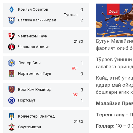
0
Крылья Советов
Тугаган
2
Балтика Калининград
Челтенхэм Таун
Бугун Малайзия
21:30
Чарльтон Атлетик
фаолият олиб б
Тўраев ўйинни
1
Лестер Сити
ғалабага эришд
88
'
0
Нортгемптон Таун
Қайд этиб ўтиш
қадар май ойи
3
Вест Хэм Юнайтед
бошлари эгик х
85
'
1
Портсмут
Малайзия Прем
Теренггану – Па
Колчестер Юнайтед
21:30
Голлар:
1:0 – 9
Саутгемптон