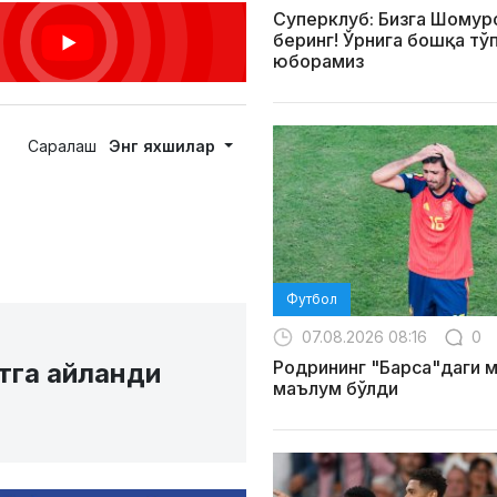
Суперклуб: Бизга Шомур
беринг! Ўрнига бошқа тў
юборамиз
Саралаш
Энг яхшилар
Футбол
07.08.2026 08:16
0
Родрининг "Барса"даги 
тга айланди
маълум бўлди