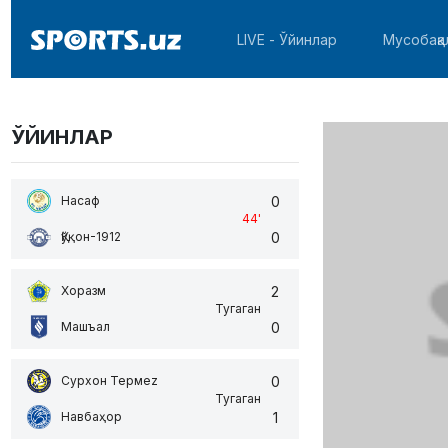
LIVE - Ўйинлар
Мусобақа
ЎЙИНЛАР
0
Насаф
44
'
0
Қўқон-1912
2
Хоразм
Тугаган
0
Машъал
0
Сурхон Термеz
Тугаган
1
Навбаҳор