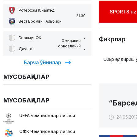
Ротерхэм Юнайтед
SPORTS.uz'
21:30
Вест Бромвич Альбион
-
Фикрлар
Борнмут ФК
Ожидание
обновлений
-
Даунтон
Фикр қолдириш 
Барча ўйинлар
МУСОБАҚАЛАР
МУСОБАҚАЛАР
“Барсе
UEFA чемпионлар лигаси
24.05.201
ОФК Чемпионлар лигаси