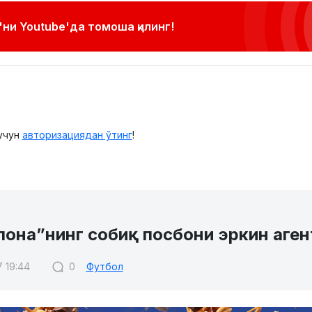
ни Youtube'да томоша қилинг!
учун
авторизациядан ўтинг
!
лона”нинг собиқ посбони эркин аген
7 19:44
0
Футбол