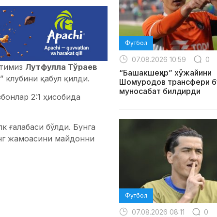
Футбол
07.08.2026 10:59
0
ртимиз
Лутфулла Тўраев
“Башакшеҳир” хўжайини
 клубини қабул қилди.
Шомуродов трансфери б
муносабат билдирди
бонлар 2:1 ҳисобида
к ғалабаси бўлди. Бунга
инг жамоасини майдонни
Футбол
07.08.2026 08:11
0