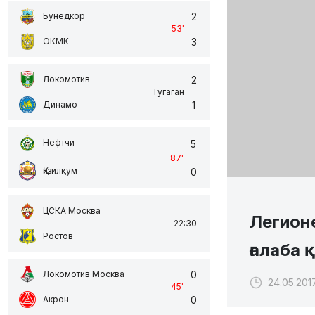
2
Бунедкор
53
'
3
ОКМК
2
Локомотив
Тугаган
1
Динамо
Нефтчи
5
87
'
Қизилқум
0
ЦСКА Москва
Легион
22:30
Ростов
ғалаба 
0
Локомотив Москва
24.05.201
45
'
0
Акрон