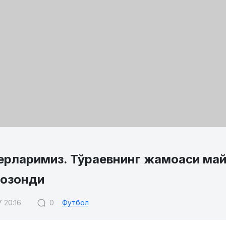
ерларимиз. Тўраевнинг жамоаси май
қозонди
7 20:16
0
Футбол