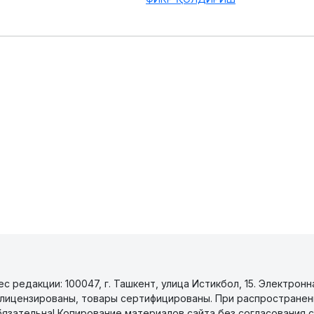
 редакции: 100047, г. Ташкент, улица Истикбол, 15. Электронн
уги лицензированы, товары сертифицированы. При распространен
бязательна! Копирование материалов сайта без согласования с