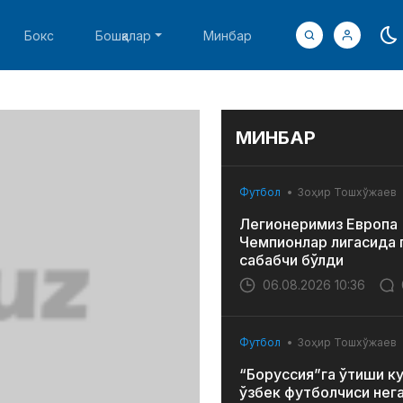
Бокс
Бошқалар
Минбар
МИНБАР
Футбол
Зоҳир Тошхўжаев
Легионеримиз Европа
Чемпионлар лигасида 
сабабчи бўлди
06.08.2026 10:36
Футбол
Зоҳир Тошхўжаев
“Боруссия”га ўтиши к
ўзбек футболчиси нег