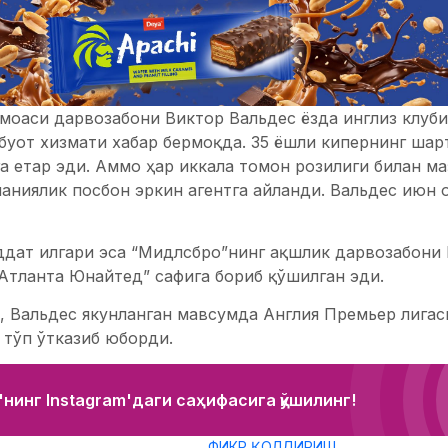
оаси дарвозабони Виктор Вальдес ёзда инглиз клуби 
буот хизмати хабар бермоқда. 35 ёшли кипернинг шар
а етар эди. Аммо ҳар иккала томон розилиги билан м
паниялик посбон эркин агентга айланди. Вальдес июн
ддат илгари эса “Мидлсбро”нинг ақшлик дарвозабони
“Атланта Юнайтед” сафига бориб қўшилган эди.
, Вальдес якунланган мавсумда Англия Премьер лигас
 тўп ўтказиб юборди.
нинг Instagram'даги саҳифасига қўшилинг!
ФИКР ҚОЛДИРИШ