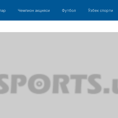
лар
Чемпион акцияси
Футбол
Ўзбек спорти