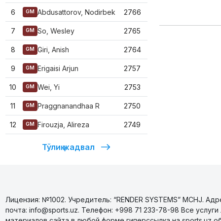
6
Abdusattorov, Nodirbek
2766
GM
7
So, Wesley
2765
GM
8
Giri, Anish
2764
GM
9
Erigaisi Arjun
2757
GM
10
Wei, Yi
2753
GM
11
Praggnanandhaa R
2750
GM
12
Firouzja, Alireza
2749
GM
Тўлиқ жадвал
Лицензия: №1002. Учредитель: “RENDER SYSTEMS” MCHJ. Адрес
почта: info@sports.uz. Телефон: +998 71 233-78-98 Все усл
материалов сайта в любой форме гиперссылка на sports.uz о