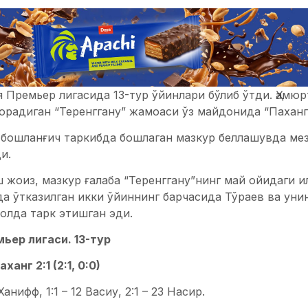
 Премьер лигасида 13-тур ўйинлари бўлиб ўтди. Ҳамю
орадиган “Теренггану” жамоаси ўз майдонида “Паханг”
 бошланғич таркибда бошлаган мазкур беллашувда мез
и.
 жоиз, мазкур ғалаба “Теренггану”нинг май ойидаги ил
да ўтказилган икки ўйиннинг барчасида Тўраев ва ун
олда тарк этишган эди.
ьер лигаси. 13-тур
ханг 2:1 (2:1, 0:0)
 Ханифф, 1:1 – 12 Васиу, 2:1 – 23 Насир.