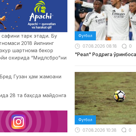
сафини тарк этади. Бу
Футбол
тномаси 2018 йилнинг
07.08.2026 08:18
0
азкур шартнома бекор
"Реал" Родрига ўринбос
 ойи охирида “Мидлсбро”ни
 Бред Гузан ҳам жамоани
ида 28 та баҳсда майдонга
Футбол
07.08.2026 10:38
0