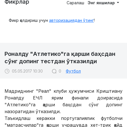
Фикрлар
Саралаш
Энг яхшилар
Фикр қолдириш учун
авторизациядан ўтинг
!
Роналду "Атлетико"га қарши баҳсдан
сўнг допинг тестдан ўтказилди
05.05.2017 10:30
0
Футбол
Мадриднинг "Реал" клуби ҳужумчиси Криштиану
Роналду ЕЧЛ ярим финали доирасида
"Атлетико"га қарши баҳсдан сўнг допинг
назоратидан ўтказилди.
Таъкидлаш керакки португалиялик футболчи
"матрасчилар"га қарши учрашувда хет-трик қайд