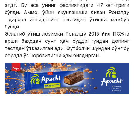
этдт. Бу эса унинг фаолиятидаги 47-хет-триги
бўлди. Аммо, ўйин якунланиши билан Роналду
дарҳол антидопинг тестидан ўтишга мажбур
бўлди.
Эслатиб ўтиш лозимки Роналду 2015 йил ПСЖга
қарши баҳсдан сўнг ҳам ҳудди гундан допинг
тестдан ўтказилган эди. Футболчи шундан сўнг бу
борада ўз норозилигни ҳам билдирган.
SPORTS.uz'нинг Facebook'даги саҳифасига аъзо
бўлинг!
ФИКР ҚОЛДИРИШ