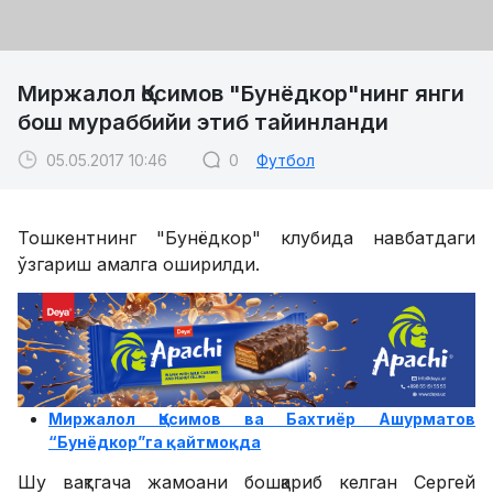
Миржалол Қосимов "Бунёдкор"нинг янги
бош мураббийи этиб тайинланди
05.05.2017 10:46
0
Футбол
Тошкентнинг "Бунёдкор" клубида навбатдаги
ўзгариш амалга оширилди.
Миржалол Қосимов ва Бахтиёр Ашурматов
“Бунёдкор”га қайтмоқда
Шу вақтгача жамоани бошқариб келган Сергей