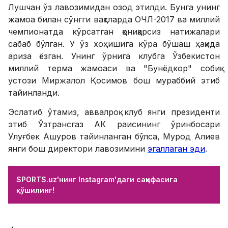
Лушчан ўз лавозимидан озод этилди. Бунга унинг
жамоа билан сўнгги вақтларда ОЧЛ-2017 ва миллий
чемпионатда кўрсатган қониқарсиз натижалари
сабаб бўлган. У ўз хоҳишига кўра бўшаш ҳақида
ариза ёзган. Унинг ўрнига клубга Ўзбекистон
миллий терма жамоаси ва "Бунёдкор" собиқ
устози Миржалол Қосимов бош мураббий этиб
тайинланди.
Эслатиб ўтамиз, аввалроқ клуб янги президенти
этиб Ўзтрансгаз АК раисининг ўринбосари
Улуғбек Ашуров тайинланган бўлса, Мурод Алиев
янги бош директори лавозимини
эгаллаган эди
.
SPORTS.uz'нинг Instagram'даги саҳифасига
қўшилинг!