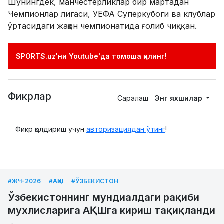
Шунингдек, манчестерликлар бир мартадан
Чемпионлар лигаси, УЕФА Суперкубоги ва клублар
ўртасидаги жаҳон чемпионатида ғолиб чиққан.
SPORTS.uz'ни Youtube'да томоша қилинг!
Фикрлар
Саралаш
Энг яхшилар
Фикр қолдириш учун
авторизациядан ўтинг
!
#ЖЧ-2026
#АҚШ
#ЎЗБЕКИСТОН
Ўзбекистоннинг мундиалдаги рақиби
мухлисларига АҚШга кириш тақиқланди