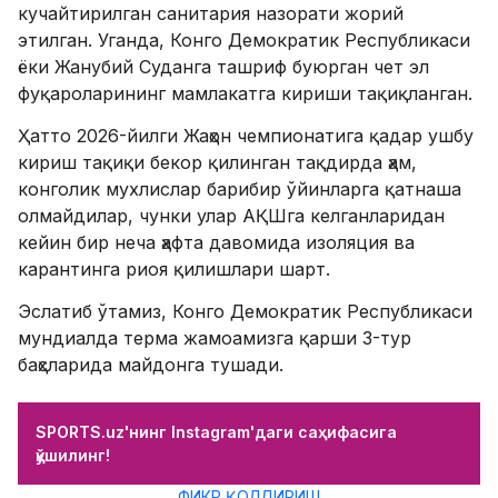
кучайтирилган санитария назорати жорий
этилган. Уганда, Конго Демократик Республикаси
ёки Жанубий Суданга ташриф буюрган чет эл
фуқароларининг мамлакатга кириши тақиқланган.
Ҳатто 2026-йилги Жаҳон чемпионатига қадар ушбу
кириш тақиқи бекор қилинган тақдирда ҳам,
конголик мухлислар барибир ўйинларга қатнаша
олмайдилар, чунки улар АҚШга келганларидан
кейин бир неча ҳафта давомида изоляция ва
карантинга риоя қилишлари шарт.
Эслатиб ўтамиз, Конго Демократик Республикаси
мундиалда терма жамоамизга қарши 3-тур
баҳсларида майдонга тушади.
SPORTS.uz'нинг Instagram'даги саҳифасига
қўшилинг!
ФИКР ҚОЛДИРИШ