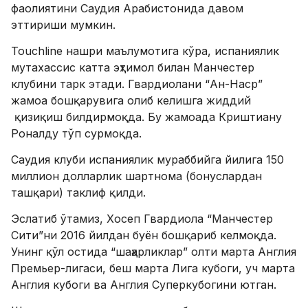
фаолиятини Саудия Арабистонида давом
эттириши мумкин.
Touchline нашри маълумотига кўра, испаниялик
мутахассис катта эҳтимол билан Манчестер
клубини тарк этади. Гвардиолани “Ан-Наср”
жамоа бошқарувига олиб келишга жиддий
қизиқиш билдирмоқда. Бу жамоада Криштиану
Роналду тўп сурмоқда.
Саудия клуби испаниялик мураббийга йилига 150
миллион долларлик шартнома (бонуслардан
ташқари) таклиф қилди.
Эслатиб ўтамиз, Хосеп Гвардиола “Манчестер
Сити”ни 2016 йилдан буён бошқариб келмоқда.
Унинг қўл остида “шаҳарликлар” олти марта Англия
Премьер-лигаси, беш марта Лига кубоги, уч марта
Англия кубоги ва Англия Суперкубогини ютган.