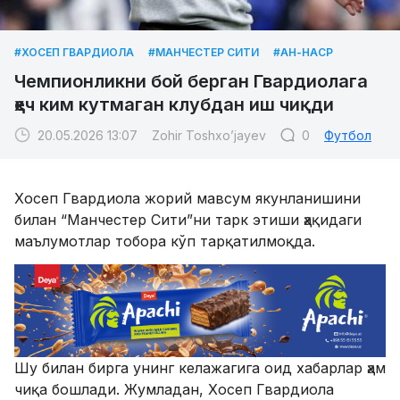
#ХОСЕП ГВАРДИОЛА
#МАНЧЕСТЕР СИТИ
#АН-НАСР
Чемпионликни бой берган Гвардиолага
ҳеч ким кутмаган клубдан иш чиқди
20.05.2026 13:07
Zohir Toshxo’jayev
0
Футбол
Хосеп Гвардиола жорий мавсум якунланишини
билан “Манчестер Сити”ни тарк этиши ҳақидаги
маълумотлар тобора кўп тарқатилмоқда.
Шу билан бирга унинг келажагига оид хабарлар ҳам
чиқа бошлади. Жумладан, Хосеп Гвардиола