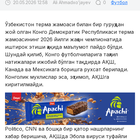
20.05.2026 12:58
Ali Ahmadxo’jayev
0
Футбол
Ўзбекистон терма жамоаси билан бир гуруҳдан
жой олган Конго Демократик Республикаси терма
жамоасининг 2026 йилги жаҳон чемпионатида
иштирок этиши ҳақида маълумот пайдо бўлди.
Шундай қилиб, Конго футболчиларига таҳлил
натижалари ижобий бўлган тақдирда АҚШ,
Канада ва Мексикага боришга рухсат берилади.
Конголик мухлислар эса, эҳтимол, АҚШга
киритилмайди.
Politico, CNN ва бошқа бир қатор нашрларнинг
хабар беришича, АҚШда Эбола вируси туфайли