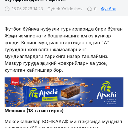
16.05.2026 14:23
Oybek Yo’ldoshev
0
Футбол
Футбол бўйича нуфузли турнирларида бири бўлган
Жаҳон чемпионати бошланишига ҳам оз кунлар
қолди. Келинг мундиал стартидан олдин "А"
гуруҳидан жой олган жамоаларнинг
мундиаллардаги тарихига назар ташлаймиз.
Мазкур гуруҳда ҳақиқий «фахрийлар» ва узоқ
кутилган қайтишлар бор.​
Мексика (18 та иштирок)​
Мексикаликлар КОНКАКАФ минтақасида мундиал