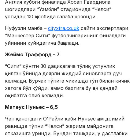
Англия кубоги финалида Хосеп Гвардиола
шогирдлари “Уэмбли” стадионида “Челси”
устидан 1:0 ҳисобида ғалаба қозонди.
Нуфузли манба –
cityxtra.co.uk
сайти экспертлари
“Манчестер Сити” футболчиларининг финалдаги
ўйинини қуйидагича баҳолади.
Жеймс Траффорд – 7
“Сити” сўнгги 30 дақиқагача тўлиқ устунлик
қилган ўйинда деярли жиддий синовларга дуч
келмади. Бурчак тўпига чиқишда тўп билан кичик
хатога йўл қўйди, аммо бахтига бу ҳеч қандай
оқибатга олиб келмади.
Матеус Нуньес – 6,5
Чап қанотдаги О'Райли каби Нуньес ҳам доимий
равишда тўпни “Челси” жарима майдонига
етказишга уринди. Бундан ташқари, у дастлабки