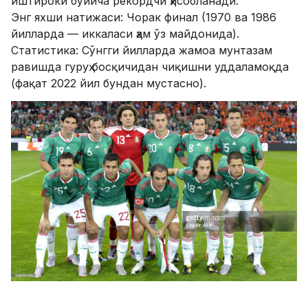
иштироки бўйича рекордчи ҳисобланади.
​Энг яхши натижаси: Чорак финал (1970 ва 1986
йилларда — иккаласи ҳам ўз майдонида).
​Статистика: Сўнгги йилларда жамоа мунтазам
равишда гуруҳ босқичидан чиқишни уддаламоқда
(фақат 2022 йил бундан мустасно).