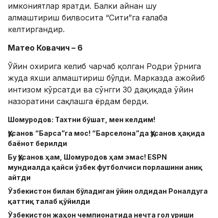
имкониятлар яратди. Балки айнан шу
алмаштириш билвосита “Сити”га ғалаба
келтиргандир.
Матео Ковачич – 6
Ўйин охирига келиб чарчаб қолган Родри ўрнига
жуда яхши алмаштириш бўлди. Марказда ажойиб
интизом кўрсатди ва сўнгги 30 дақиқада ўйин
назоратини сақлашга ёрдам берди.
Шомуродов: Тахтни бўшат, мен келдим!
Ҳусанов “Барса”га мос! “Барселона”да Ҳусанов ҳақида
баёнот берилди
Бу Ҳусанов ҳам, Шомуродов ҳам эмас! ESPN
мундиалда қайси ўзбек футболчиси порлашини аниқ
айтди
Ўзбекистон билан бўладиган ўйин олдидан Роналдуга
қаттиқ талаб қўйилди
Ўзбекистон жаҳон чемпионатида нечта гол уриши