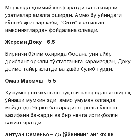
Марказда доимий хавф яратди ва таъсирли
узатмалар амалга оширди. Аммо бу ўйиндаги
кўплаб ҳолатлар каби, “Сити” яратилган
имкониятлардан фойдалана олмади.
Жереми Доку – 6,5
Биринчи бўлим охирида Фофана уни айёр
дриблинг орқали тўхтатганига қарамасдан, Доку
доимо тайёр ҳолатда ва ҳушёр бўлиб турди.
Омар Мармуш – 5,5
Ҳужумларни якунлаш нуқтаи назаридан яхшироқ
ўйнаши мумкин эди, аммо умуман олганда
майдонда Черки бажарадиган ролга ўхшаш
вазифани бажарди ва бир нечта истиқболли
вазият яратди.
Антуан Семеньо – 7,5 (ўйиннинг энг яхши