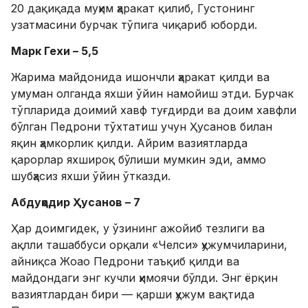
20 дақиқада муҳим ҳаракат қилиб, Густонинг
узатмасини бурчак тўпига чиқариб юборди.
Марк Гехи – 5,5
Жарима майдонида ишончли ҳаракат қилди ва
умуман олганда яхши ўйин намойиш этди. Бурчак
тўпларида доимий хавф туғдирди ва доим хавфли
бўлган Педрони тўхтатиш учун Ҳусанов билан
яқин ҳамкорлик қилди. Айрим вазиятларда
қарорлар яхшироқ бўлиши мумкин эди, аммо
шубҳасиз яхши ўйин ўтказди.
Абдуқодир Ҳусанов – 7
Ҳар доимгидек, у ўзининг ажойиб тезлиги ва
ақлли ташаббуси орқали «Челси» ҳужумчиларини,
айниқса Жоао Педрони таъқиб қилди ва
майдондаги энг кучли ҳимоячи бўлди. Энг ёрқин
вазиятлардан бири — қарши ҳужум вақтида