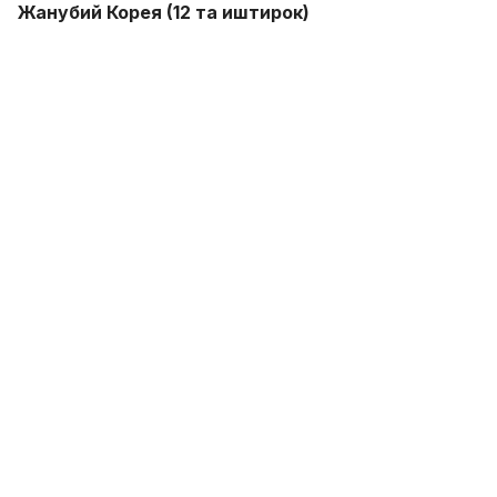
​Жанубий Корея (12 та иштирок)
Осиё футболи байроқдори 1986 йилдан буён
бирорта ҳам Жаҳон чемпионатини ўтказиб
юбормасдан, кетма-кет 11-бор турнирга ташриф
буюрмоқда.​
Энг яхши натижаси: 4-ўрин (2002 йилги уй
мундиалида).
​Ҳолати: Кореяликлар доим кучли интизом ва
шиддатли ўйин билан ажралиб туради.​