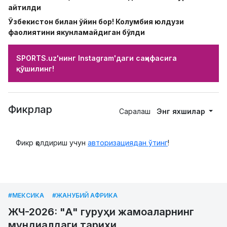
айтилди
Ўзбекистон билан ўйин бор! Колумбия юлдузи
фаолиятини якунламайдиган бўлди
SPORTS.uz'нинг Instagram'даги саҳифасига
қўшилинг!
Фикрлар
Саралаш
Энг яхшилар
Фикр қолдириш учун
авторизациядан ўтинг
!
#МЕКСИКА
#ЖАНУБИЙ АФРИКА
ЖЧ-2026: "А" гуруҳи жамоаларнинг
мундиалдаги тарихи