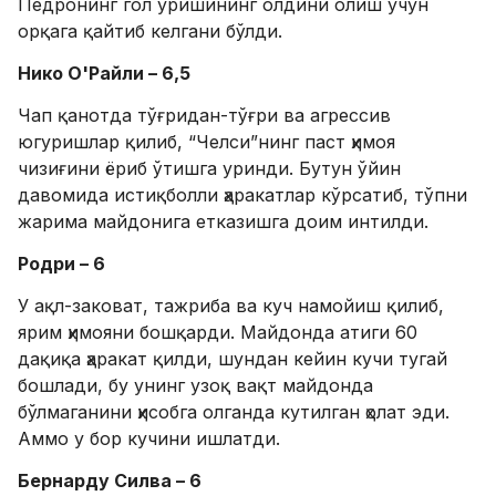
Педронинг гол уришининг олдини олиш учун
орқага қайтиб келгани бўлди.
Нико О'Райли – 6,5
Чап қанотда тўғридан-тўғри ва агрессив
югуришлар қилиб, “Челси”нинг паст ҳимоя
чизиғини ёриб ўтишга уринди. Бутун ўйин
давомида истиқболли ҳаракатлар кўрсатиб, тўпни
жарима майдонига етказишга доим интилди.
Родри – 6
У ақл-заковат, тажриба ва куч намойиш қилиб,
ярим ҳимояни бошқарди. Майдонда атиги 60
дақиқа ҳаракат қилди, шундан кейин кучи тугай
бошлади, бу унинг узоқ вақт майдонда
бўлмаганини ҳисобга олганда кутилган ҳолат эди.
Аммо у бор кучини ишлатди.
Бернарду Силва – 6