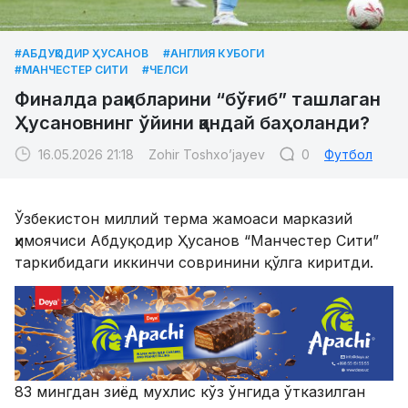
#АБДУҚОДИР ҲУСАНОВ
#АНГЛИЯ КУБОГИ
#МАНЧЕСТЕР СИТИ
#ЧЕЛСИ
Финалда рақибларини “бўғиб” ташлаган
Ҳусановнинг ўйини қандай баҳоланди?
16.05.2026 21:18
Zohir Toshxo’jayev
0
Футбол
Ўзбекистон миллий терма жамоаси марказий
ҳимоячиси Абдуқодир Ҳусанов “Манчестер Сити”
таркибидаги иккинчи совринини қўлга киритди.
83 мингдан зиёд мухлис кўз ўнгида ўтказилган