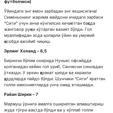
футболчиси)
Ўйиндаги энг ёмон зарбадан энг яхшисигача!
Семеньонинг жарима майдони ичидаги зарбаси
“Сити” учун анча кўнгилсиз кечаётган баҳсда
жанговор руҳни кўтарган вазият бўлди. Гол
муаллифидан эсда қоларли ўйин ва умумий
ҳисобда ажойиб чиқиш.
Эрлинг Холанд – 6,5
Биринчи бўлим охирида Нуньес офсайдда
қолганидан кейин гол уриб, Санчесни синовдан
ўтказди. У эркин ҳаракат қилди ва керакли
ҳудудларда пайдо бўлди. Шунчаки “Сити” яратган
голли имкониятларда унга омад етишмади.
Райан
Ш
ерки – 7
Мармуш ўрнига амалга оширилган алмаштириш
жуда тўғри вақтда бўлди ва у кўплаб голли