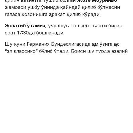
қийин вазиятга тушиб қолган
Жозе Моуриньо
жамоаси ушбу ўйинда қайндай қилиб бўлмасин
ғалаба қозонишга ҳаракат қилиб кўради.
Эслатиб ўтамиз,
учрашув Тошкент вақти билан
соат 17:30да бошланади.
Шу куни Германия Бундеслигасида ҳам ўзига ҳос
“эл классико” бўлиб ўтади. Боиси шу турда азалий
рақиблар
“Боруссия Д”
ва
“Бавария”
ўзаро
кураш олиб боради. Ушбу ўйин эса Тошкент вақти
билан соат 22:30 да старт олиши
режалаштирилган.
Мухлисарнинг кўпчилиги шу куни Испания
примеросидаги Мадрид дербисини интизорлик
билан кутишаётган бўлса ажаб эмас. Бугун
Тошшкент вақти билан соат 00:45да
“Атлетико”
ўз майдонида ҳамшаҳари
“Реал”
ни қабул қилади.
Доимо кескин курашларга бой бўлган ушбу