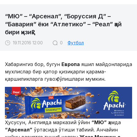
“МЮ” – “Арсенал”, “Боруссия Д” –
“Бавария” ёки “Атлетико” – “Реал” қай
бири қизиқ?
19.11.2016 12:00
0
Футбол
Хабарингиз бор, бугун
Европа
яшил майдонларида
мухлислар бир қатор қизиқарли қарама-
қаршиликларга гувоҳ бўлишлари мумкин.
Ҳусусун, Англияда марказий ўйин
“МЮ”
ҳамда
“Арсенал”
ўртасида ўтиши табиий. Анчайин