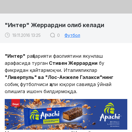
"Интер" Жеррардни олиб келади
19.11.2016 13:25
0
Футбол
"Интер"
раҳбарияти фаолиятини якунлаш
арафасида турган
Стивен Жеррардни
бу
фикридан қайтармоқчи. Италияликлар
"Ливерпуль" ва "Лос-Анжеле Гэлакси"нинг
собиқ футболчиси ҳали юқори савияда ўйнай
олишига ишонч билдирмоқда.