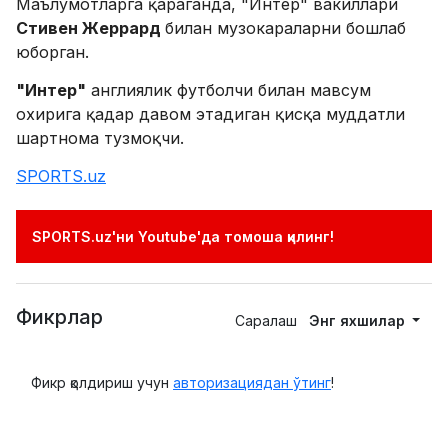
Маълумотларга қараганда, "Интер" вакиллари
Стивен Жеррард
билан музокараларни бошлаб
юборган.
"Интер"
англиялик футболчи билан мавсум
охирига қадар давом этадиган қисқа муддатли
шартнома тузмоқчи.
SPORTS.uz
SPORTS.uz'ни Youtube'да томоша қилинг!
Фикрлар
Саралаш
Энг яхшилар
Фикр қолдириш учун
авторизациядан ўтинг
!