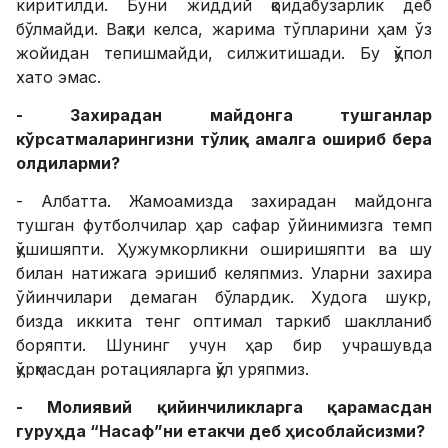
киритилди. Буни жиддий қоидабузарлик деб
бўлмайди. Вақти келса, жарима тўпларини ҳам ўз
жойидан тепишмайди, силжитишади. Бу қўпол
хато эмас.
- Захирадан майдонга тушганлар
кўрсатмаларингизни тўлиқ амалга ошириб бера
олдиларми?
- Албатта. Жамоамизда захирадан майдонга
тушган футболчилар ҳар сафар ўйинимизга темп
қўшишяпти. Ҳужумкорликни оширишяпти ва шу
билан натижага эришиб келяпмиз. Уларни захира
ўйинчилари демаган бўлардик. Худога шукр,
бизда иккита тенг оптимал таркиб шаклланиб
боряпти. Шунинг учун ҳар бир учрашувда
қўрқмасдан ротацияларга қўл уряпмиз.
- Молиявий қийинчиликларга қарамасдан
гуруҳда “Насаф”ни етакчи деб ҳисоблайсизми?