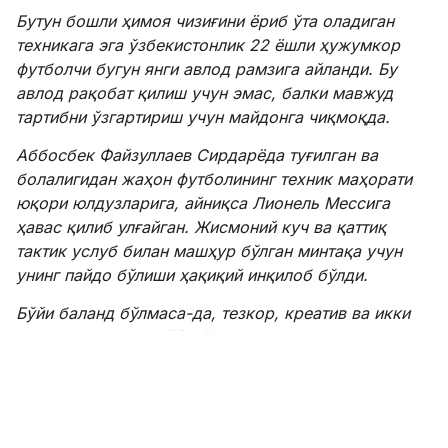
Бутун бошли ҳимоя чизиғини ёриб ўта оладиган
техникага эга ўзбекистонлик 22 ёшли ҳужумкор
футболчи бугун янги авлод рамзига айланди. Бу
авлод рақобат қилиш учун эмас, балки мавжуд
тартибни ўзгартириш учун майдонга чиқмоқда.
Аббосбек Файзуллаев Сирдарёда туғилган ва
болалигидан жаҳон футболининг техник маҳорати
юқори юлдузларига, айниқса Лионель Мессига
ҳавас қилиб улғайган. Жисмоний куч ва қаттиқ
тактик услуб билан машҳур бўлган минтақа учун
унинг пайдо бўлиши ҳақиқий инқилоб бўлди.
Бўйи баланд бўлмаса-да, тезкор, креатив ва икки
оёқда ҳам бирдек ўйнай оладиган футболчи
Тошкентнинг “Пахтакор” клуби академиясида жуда
эрта ажралиб тура бошлади. Бу клуб
Ўзбекистоннинг энг муҳим футболи марказларидан
бири ҳисобланади.