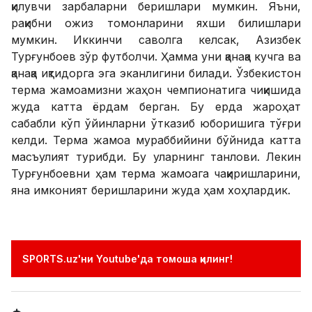
қилувчи зарбаларни беришлари мумкин. Яъни,
рақибни ожиз томонларини яхши билишлари
мумкин. Иккинчи саволга келсак, Азизбек
Турғунбоев зўр футболчи. Ҳамма уни қанақа кучга ва
қанақа иқтидорга эга эканлигини билади. Ўзбекистон
терма жамоамизни жаҳон чемпионатига чиқишида
жуда катта ёрдам берган. Бу ерда жароҳат
сабабли кўп ўйинларни ўтказиб юборишига тўғри
келди. Терма жамоа мураббийини бўйнида катта
масъулият турибди. Бу уларнинг танлови. Лекин
Турғунбоевни ҳам терма жамоага чақиришларини,
яна имконият беришларини жуда ҳам хоҳлардик.
SPORTS.uz'ни Youtube'да томоша қилинг!