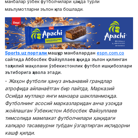
манбалар ўзбек футболчилари ҳақида турли
маълумотларни эълон қила бошлади.
Sports.uz портали
машҳур манбалардан
espn.com.co
сайтида Аббосбек Файзуллаев ҳақида эълон қилинган
таҳлилий мақолани ўзбекистонлик футбол ишқибозлари
эътиборига ҳавола этади.
-
Жаҳон футболи ҳануз анъанавий грандлар
атрофида айланаётган бир пайтда, Марказий
Осиёда мутлақо янги манзара шаклланмоқда.
Футболнинг асосий марказларидан анча узоқда
жойлашган Ўзбекистон Аббосбек Файзуллаев
тимсолида мамлакат футболчилари ҳақидаги
халқаро тасаввурни тубдан ўзгартирган иқтидорни
кашф қилди.