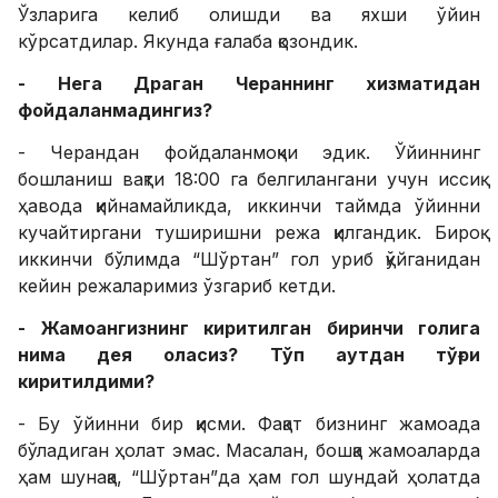
Ўзларига келиб олишди ва яхши ўйин
кўрсатдилар. Якунда ғалаба қозондик.
- Нега Драган Чераннинг хизматидан
фойдаланмадингиз?
- Черандан фойдаланмоқчи эдик. Ўйиннинг
бошланиш вақти 18:00 га белгилангани учун иссиқ
ҳавода қийнамайликда, иккинчи таймда ўйинни
кучайтиргани туширишни режа қилгандик. Бироқ
иккинчи бўлимда “Шўртан” гол уриб қўйганидан
кейин режаларимиз ўзгариб кетди.
- Жамоангизнинг киритилган биринчи голига
нима дея оласиз? Тўп аутдан тўғри
киритилдими?
- Бу ўйинни бир қисми. Фақат бизнинг жамоада
бўладиган ҳолат эмас. Масалан, бошқа жамоаларда
ҳам шунақа, “Шўртан”да ҳам гол шундай ҳолатда