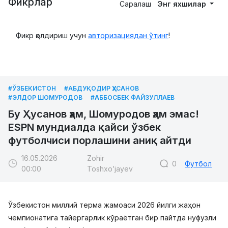
Фикрлар
Саралаш
Энг яхшилар
Фикр қолдириш учун
авторизациядан ўтинг
!
#ЎЗБЕКИСТОН
#АБДУҚОДИР ҲУСАНОВ
#ЭЛДОР ШОМУРОДОВ
#АББОСБЕК ФАЙЗУЛЛАЕВ
Бу Ҳусанов ҳам, Шомуродов ҳам эмас!
ESPN мундиалда қайси ўзбек
футболчиси порлашини аниқ айтди
16.05.2026
Zohir
0
Футбол
00:00
Toshxo’jayev
Ўзбекистон миллий терма жамоаси 2026 йилги жаҳон
чемпионатига тайергарлик кўраётган бир пайтда нуфузли