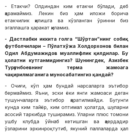
- Етакчи? Олдиндан ким етакчи бўлади, деб
қарамаймиз. Лекин биз ҳам иложи борича
етакчилик қилишга ва кўзланган ўринни биз
эгаллашга ҳаракат қиламиз.
- Дастлабки иккита голга “Шўртан”нинг собиқ
футболчилари – Пўлатхўжа Холдорхонов билан
Одил Абдумажидов муаллифлик қилдилар. Бу
ҳолатни кутганмидингиз? Шунингдек, Азизбек
Турғунбоевнинг терма жамоага
чақирилмаганига муносабатингиз қандай?
- Очиғи, кўп ҳам бундай нарсаларга эътибор
бермаймиз. Яъни, эски ёки янги жамоаси деган
тушунчаларга эътибор қаратилмайди. Бугунги
кунда ким тайёр, ким оптимал ҳолатда, шуларни
асосий таркибда туширамиз. Уларни плюс томони
ушбу клубда ўйнаб кетишган ва қаердадир
ўзларини эркинроқ тутиб, якуний паллаларда ҳал