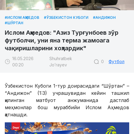
#ИСЛОМ АҲМЕДОВ
#ЎЗБЕКИСТОН КУБОГИ
#АНДИЖОН
#ШЎРТАН
Ислом Аҳмедов: "Азиз Турғунбоев зўр
футболчи, уни яна терма жамоага
чақиришларини хоҳлардик"
16.05.2026
Shuhratbek
0
Футбол
00:20
Jo’rayev
Ўзбекистон Кубоги 1-тур доирасидаги “Шўртан” –
“Андижон” (1:3) учрашувидан кейин ташкил
қилинган матбуот анжуманида дастлаб
меҳмонлар бош мураббийи Ислом Аҳмедов
қатнашди.