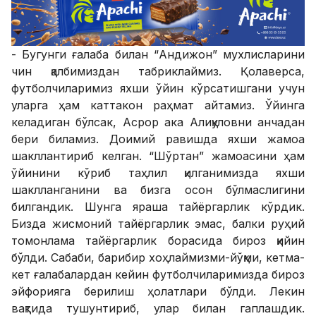
- Бугунги ғалаба билан “Андижон” мухлисларини
чин қалбимиздан табриклаймиз. Қолаверса,
футболчиларимиз яхши ўйин кўрсатишгани учун
уларга ҳам каттакон раҳмат айтамиз. Ўйинга
келадиган бўлсак, Асрор ака Алиқуловни анчадан
бери биламиз. Доимий равишда яхши жамоа
шакллантириб келган. “Шўртан” жамоасини ҳам
ўйинини кўриб таҳлил қилганимизда яхши
шаклланганини ва бизга осон бўлмаслигини
билгандик. Шунга яраша тайёргарлик кўрдик.
Бизда жисмоний тайёргарлик эмас, балки руҳий
томонлама тайёргарлик борасида бироз қийин
бўлди. Сабаби, барибир хоҳлаймизми-йўқми, кетма-
кет ғалабалардан кейин футболчиларимизда бироз
эйфорияга берилиш ҳолатлари бўлди. Лекин
вақтида тушунтириб, улар билан гаплашдик.