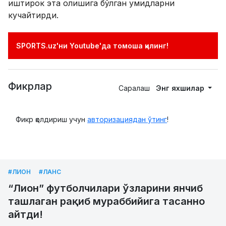
иштирок эта олишига бўлган умидларни
кучайтирди.
SPORTS.uz'ни Youtube'да томоша қилинг!
Фикрлар
Саралаш
Энг яхшилар
Фикр қолдириш учун
авторизациядан ўтинг
!
#ЛИОН
#ЛАНС
“Лион” футболчилари ўзларини янчиб
ташлаган рақиб мураббийига тасанно
айтди!