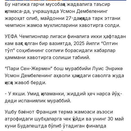
Бу натижа гарчи мусобақа жадвалига таъсир
қилмаса-да, учрашувда Усмон Дембеленинг
жароҳат олиб, майдонни 27-дақиқада тарк этгани
чемпион жамоа мухлисларини хавотирга солди.
УЕФА Чемпионлар лигаси финалига икки ҳафтадан
кам вақт қолган бир вазиятда, 2025 йилги “Олтин
тўп” соҳибининг соғлиғи борасидаги хабарлар
ҳаммани хавотирга солиши табиий.
“Пари Сен-Жермен” бош мураббийи Луис Энрике
Усмон Дембеленинг аҳволи ҳақидаги саволга жуда
қисқа жавоб берди.
- У яхши. Умид қиламанки, жиддий ҳеч нарса йўқ, -
деди испаниялик мураббий.
​Ушбу баёнот Франция терма жамоаси аъзоси
атрофидаги шубҳаларга чек қўйди ва унинг 30 май
куни Будапештда бўлиб ўтадиган финалда