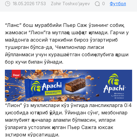
18.05.2026 17:53
Zohir Toshxo’jayev
0
Футбол
​“Ланс” бош мураббийи Пьер Саж ўзининг собиқ
жамоаси “Лион”га мутлақо шафқат қилмади. Гарчи у
майдонга асосий таркибни бироз ўзгартириб
туширган бўлса-да, Чемпионлар лигаси
йўлланмаси учун курашаётган собиқ клубига қарши
бор кучи билан ўйнади.
“Лион” ўз мухлислари кўз ўнгида лансликларга 0:4
ҳисобида ютқазиб қўйди. Ўйиндан сўнг, мезбонлар
мағлубият қанчалар аламли бўлмасин, илгари
ўзларига устозлик қилган Пьер Сажга юксак
эҳтиром кўрсатишди.