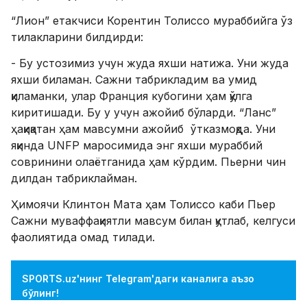
​“Лион” етакчиси Корентин Толиссо мураббийга ўз
тилакларини билдирди:
- Бу устозимиз учун жуда яхши натижа. Уни жуда
яхши биламан. Сажни табрикладим ва умид
қиламанки, улар Франция кубогини ҳам қўлга
киритишади. Бу у учун ажойиб бўларди. “Ланс”
ҳақиқатан ҳам мавсумни ажойиб ўтказмоқда. Уни
яқинда UNFP маросимида энг яхши мураббий
совринини олаётганида ҳам кўрдим. Пьерни чин
дилдан табриклайман.
​Ҳимоячи Клинтон Мата ҳам Толиссо каби Пьер
Сажни муваффақиятли мавсум билан қутлаб, келгуси
фаолиятида омад тилади.
SPORTS.uz'нинг Telegram'даги каналига аъзо
бўлинг!