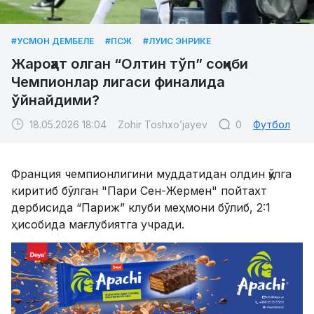
#УСМОН ДЕМБЕЛЕ
#ПСЖ
#ЛУИС ЭНРИКЕ
Жароҳат олган “Олтин тўп” соҳиби
Чемпионлар лигаси финалида
ўйнайдими?
18.05.2026 18:04
Zohir Toshxo’jayev
0
Футбол
Франция чемпионлигини муддатидан олдин қўлга
киритиб бўлган "Пари Сен-Жермен" пойтахт
дербисида “Париж” клуби меҳмони бўлиб, 2:1
ҳисобида мағлубиятга учради.