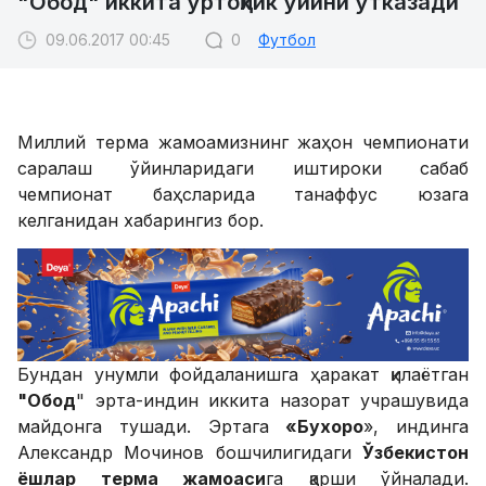
"Обод" иккита ўртоқлик ўйини ўтказади
09.06.2017 00:45
0
Футбол
Миллий терма жамоамизнинг жаҳон чемпионати
саралаш ўйинларидаги иштироки сабаб
чемпионат баҳсларида танаффус юзага
келганидан хабарингиз бор.
Бундан унумли фойдаланишга ҳаракат қилаётган
"Обод
" эрта-индин иккита назорат учрашувида
майдонга тушади. Эртага
«Бухоро
», индинга
Александр Мочинов бошчилигидаги
Ўзбекистон
ёшлар терма жамоаси
га қарши ўйналади.