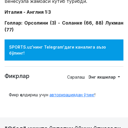
Венесуэла жамоаси кутиб турибди.
Италия - Англия 1:3
Голлар: Орсолини (3) - Соланке (66, 88) Лукман
(77)
SPORTS.uz'нинг Telegram'даги каналига аъзо
бўлинг!
Фикрлар
Саралаш
Энг яхшилар
Фикр қолдириш учун
авторизациядан ўтинг
!