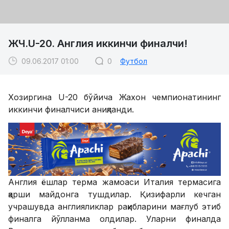
ЖЧ.U-20. Англия иккинчи финалчи!
09.06.2017 01:00
0
Футбол
Хозиргина U-20 бўйича Жахон чемпионатининг
иккинчи финалчиси аниқланди.
Англия ёшлар терма жамоаси Италия термасига
қарши майдонга тушдилар. Қизифарли кечган
учрашувда англияликлар рақибларини мағлуб этиб
финалга йўлланма олдилар. Уларни финалда