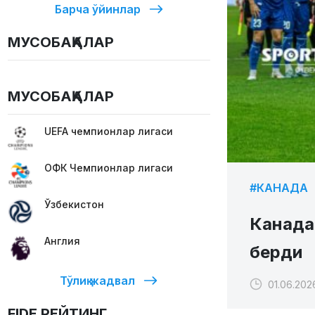
Барча ўйинлар
МУСОБАҚАЛАР
МУСОБАҚАЛАР
UEFA чемпионлар лигаси
ОФК Чемпионлар лигаси
#КАНАДА
Ўзбекистон
Канада
Англия
берди
Тўлиқ жадвал
01.06.202
FIDE РЕЙТИНГ