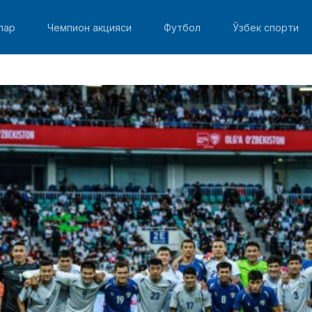
лар
Чемпион акцияси
Футбол
Ўзбек спорти