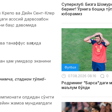
Суперклуб: Бизга Шомур
беринг! Ўрнига бошқа тў
 Крепо ва Дейн Сент-Клер
юборамиз
даги асосий дарвозабон
нни баҳс давомида
ва танаффус вақтида
дан ҳам умидвор эканини
Футбол
07.08.2026 08:16
0
имча, стадион тўлиб-
Родрининг "Барса"даги 
маълум бўлди
емпионати олдидан сўнгги
кейин жамоа мундиалдаги