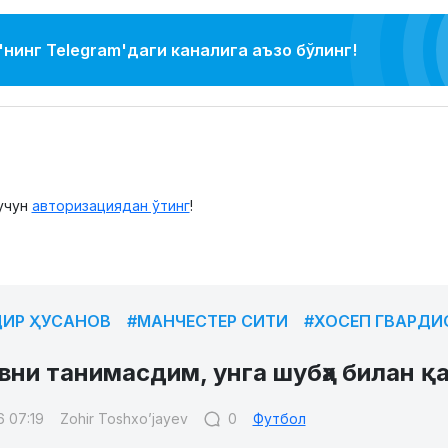
нинг Telegram'даги каналига аъзо бўлинг!
учун
авторизациядан ўтинг
!
ИР ҲУСАНОВ
#МАНЧЕСТЕР СИТИ
#ХОСЕП ГВАРДИ
вни танимасдим, унга шубҳа билан қ
6 07:19
Zohir Toshxo’jayev
0
Футбол