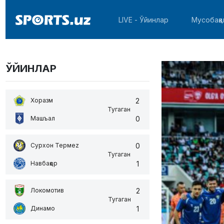
LIVE - Ўйинлар
Мусобақа
ЎЙИНЛАР
2
Хоразм
Тугаган
0
Машъал
0
Сурхон Термеz
Тугаган
1
Навбаҳор
2
Локомотив
Тугаган
1
Динамо