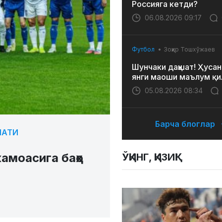
Россияга кетди?
06.08.2026 09:17
Футбол
Зоҳир Тошхўжаев
Шунчаки даҳшат! Ҳусан
янги маоши маълум қи
05.08.2026 08:34
Барча блоглар
НАТИ
амоасига баҳо
ЎҚИНГ, ҚИЗИҚ!