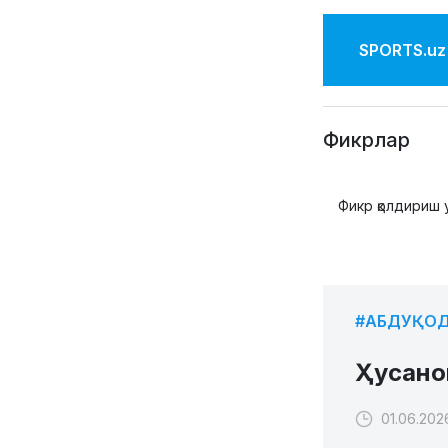
SPORTS.uz'
Фикрлар
Фикр қолдириш 
#АБДУҚОД
Ҳусано
01.06.202