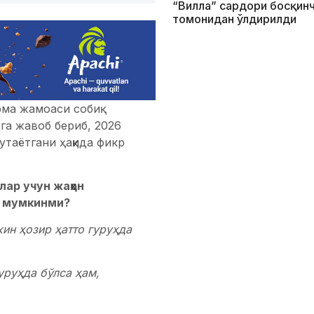
“Вилла” сардори босқин
томонидан ўлдирилди
ма жамоаси собиқ
а жавоб бериб, 2026
таётгани ҳақида фикр
лар учун жаҳон
м мумкинми?
кин ҳозир ҳатто гуруҳда
уруҳда бўлса ҳам,