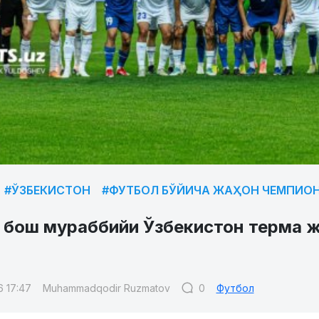
#ЎЗБЕКИСТОН
#ФУТБОЛ БЎЙИЧА ЖАҲОН ЧЕМПИО
 бош мураббийи Ўзбекистон терма ж
6 17:47
Muhammadqodir Ruzmatov
0
Футбол