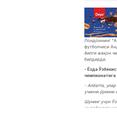
Лондоннинг “Ар
футболчиси Ан
йилги жаҳон ч
билдирди.
-
Ёзда Ўзбеки
чемпионатига 
-
Албатта, улар
учинчи ўринни 
Шунинг учун Ўз
мусобақа
да им