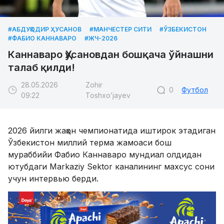
#АБДУҚОДИР ҲУСАНОВ
#МАНЧЕСТЕР СИТИ
#ЎЗБЕКИСТОН
#ФАБИО КАННАВАРО
#ЖЧ-2026
Каннаваро Ҳусановдан бошқача ўйнашни
талаб қилди!
28.05.2026
Zohir
0
Футбол
09:22
Toshxo’jayev
2026 йилги жаҳон чемпионатида иштирок этадиган
Ўзбекистон миллий терма жамоаси бош
мураббийи Фабио Каннаваро мундиал олдидан
ютубдаги Markaziy Sektor каналининг махсус сони
учун интервью берди.