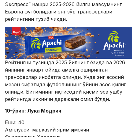
Экспресс” нашри 2025-2026 йилги мавсумнинг
Европа футболидаги энг зўр трансферлари
рейтингини тузиб чиқди.
Рейтингни тузишда 2025 йилнинг ёзида ва 2026
йилнинг январт ойида амалга оширилган
трансферлар инобатга олинди. Унда энг асосий
мезон сифатида футболчининг ўйини асос қилиб
олинди. Битимнинг иқтисодий қисми эса ушбу
рейтингда иккинчи даражали омил бўлди.
10-ўрин: Лука Модрич
Ёши: 40
Амплуаси: марказий ярим ҳимоячи