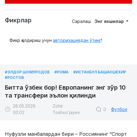
Фикрлар
Саралаш
Энг яхшилар
Фикр қолдириш учун
авторизациядан ўтинг
!
#ЭЛДОР ШОМУРОДОВ
#РОМА
#ИСТАНБУЛ БАШАКШЕХИР
#РОСТОВ
Битта ўзбек бор! Европанинг энг зўр 10
та трансфери эълон қилинди
28.05.2026
Zohir
0
Футбол
00:02
Toshxo’jayev
Нуфузли манбалардан бири – Россиянинг “Спорт