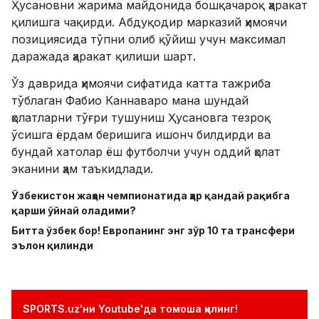
Ҳусановни жарима майдонида бошқачароқ ҳаракат
қилишга чақирди. Абдуқодир марказий ҳимоячи
позициясида тўпни олиб қўйиш учун максимал
даражада ҳаракат қилиши шарт.
Ўз даврида ҳимоячи сифатида катта тажриба
тўблаган Фабио Каннаваро мана шундай
ҳолатларни тўғри тушуниш Ҳусановга тезроқ
ўсишга ёрдам беришига ишонч билдирди ва
бундай хатолар ёш футболчи учун оддий ҳолат
эканини ҳам таъкидлади.
Ўзбекистон жаҳон чемпионатида ҳар қандай рақибга
қарши ўйнай оладими?
Битта ўзбек бор! Европанинг энг зўр 10 та трансфери
эълон қилинди
SPORTS.uz'ни Youtube'да томоша қилинг!