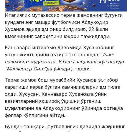
Италиялик мутахассис терма жамоанинг бугунги
кундаги энг машҳур футболчиси Абдуқодир
Ҳусанов ҳақида ҳам фикр билдириб, 22 ёшли
ҳимоячининг салоҳиятини юқори таъкидлади.
Каннаваро интервью давомида Ҳусановнинг
устун жиҳатларини эътироф этган ҳолда
“Унинг
салоҳияти жуда катта.
У Пеп Гвардиола қўл остида
“Манчестер Сити”да ўйна
ди”
,
- деди.
Терма жамоа бош мураббийи Ҳусанов эътибор
қаратиши керак бўлган камчиликларни ҳам тилга
олди. Хусусан, Каннаваро Ҳусановга ўйин
вазиятларини яхшироқ ўқишни ўрганиш
муҳимлигини ва Абдуқодирнинг ўйинида ортиқча
фоллар кўплигини айтди.
Бундан ташқари, футболчилик даврида жаҳоннинг