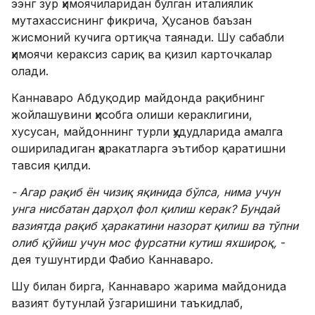
ээнг зўр ҳимоячиларидан бўлган италиялик
мутахассиснинг фикрича, Ҳусанов баъзан
жисмоний кучига ортиқча таянади. Шу сабабли
ҳимоячи кераксиз сариқ ва қизил карточкалар
олади.
Каннаваро Абдуқодир майдонда рақибнинг
жойлашувини ҳисобга олиши кераклигини,
хусусан, майдоннинг турли ҳудудларида амалга
ошириладиган ҳаракатларга эътибор қаратишни
тавсия қилди.
- Агар рақиб ён чизиқ яқинида бўлса, нима учун
унга нисбатан дарҳол фол қилиш керак? Бундай
вазиятда рақиб ҳаракатини назорат қилиш ва тўпни
олиб қўйиш учун мос фурсатни кутиш яхшироқ,
-
дея тушунтирди Фабио Каннаваро.
Шу билан бирга, Каннаваро жарима майдонида
вазият бутунлай ўзгаришини таъкидлаб,