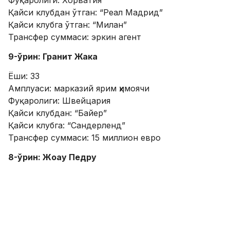
Фуқаролиги: Хорватия
Қайси клубдан ўтган: “Реал Мадрид”
Қайси клубга ўтган: “Милан”
Трансфер суммаси: эркин агент
9-ўрин: Гранит Жака
Ёши: 33
Амплуаси: марказий ярим ҳимоячи
Фуқаролиги: Швейцария
Қайси клубдан: “Байер”
Қайси клубга: “Сандерленд”
Трансфер суммаси: 15 миллион евро
8-ўрин: Жоау Педру
Ёши: 24
Амплуаси: марказий ҳужумчи, ҳужумкор футболчи
Фуқаролиги: Бразилия
Қайси клубдан: “Брайтон”
Қайси клубга: “Челси”