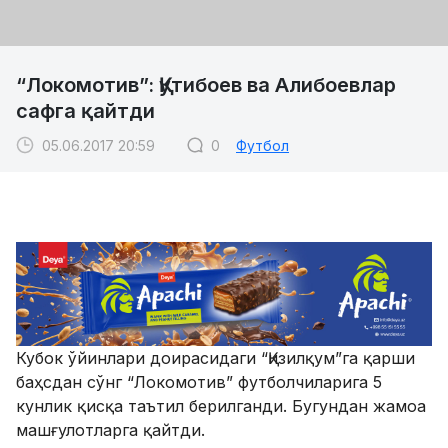
“Локомотив”: Қутибоев ва Алибоевлар
сафга қайтди
05.06.2017 20:59
0
Футбол
Кубок ўйинлари доирасидаги “Қизилқум”га қарши
баҳсдан сўнг “Локомотив” футболчиларига 5
кунлик қисқа таътил берилганди. Бугундан жамоа
машғулотларга қайтди.