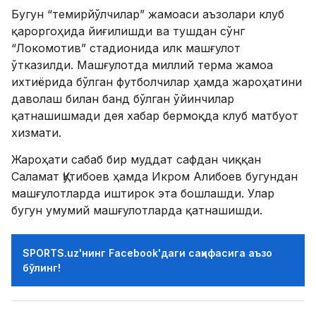
Бугун “темирйўлчилар” жамоаси аъзолари клуб
қароргоҳида йиғилишди ва тушдан сўнг
“Локомотив” стадионида илк машғулот
ўтказилди. Машғулотда миллий терма жамоа
ихтиёрида бўлган футболчилар ҳамда жароҳатини
даволаш билан банд бўлган ўйинчилар
қатнашишмади дея хабар бермоқда клуб матбуот
хизмати.
Жароҳати сабаб бир муддат сафдан чиққан
Саламат Қутибоев ҳамда Икром Алибоев бугундан
машғулотларда иштирок эта бошлашди. Улар
бугун умумий машғулотларда қатнашишди.
SPORTS.uz'нинг Facebook'даги саҳифасига аъзо
бўлинг!