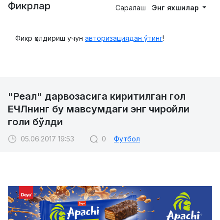
Фикрлар
Саралаш
Энг яхшилар
Фикр қолдириш учун
авторизациядан ўтинг
!
"Реал" дарвозасига киритилган гол
ЕЧЛнинг бу мавсумдаги энг чиройли
голи бўлди
05.06.2017 19:53
0
Футбол