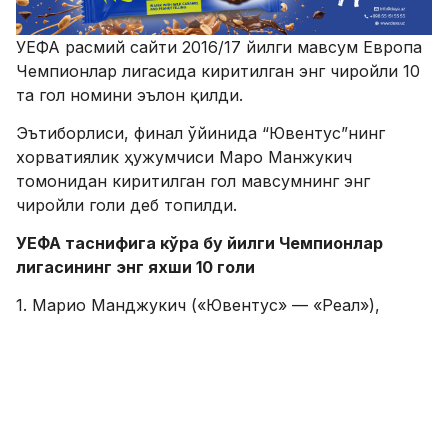
УEФА расмий сайти 2016/17 йилги мавсум Европа
Чемпионлар лигасида киритилган энг чиройли 10
та гол номини эълон қилди.
Эътиборлиси, финал ўйинида “Ювентус”нинг
хорватиялик ҳужумчиси Маро Манжукич
томонидан киритилган гол мавсумнинг энг
чиройли голи деб топилди.
УEФА таснифига кўра бу йилги Чемпионлар
лигасининг энг яхши 10 голи
1. Марио Манджукич («Ювентус» — «Реал»),
2. Карлос Каземиро («Реал» — «Наполи»),
3. Томас Делейни («Копенгаген» — «Брюгге»),
4. Арьен Роббен («Бавария» — «Арсенал»),