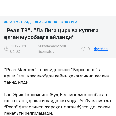
#РЕАЛ МАДРИД
#БАРСЕЛОНА
#ЛА ЛИГА
"Реал ТВ": “Ла Лига цирк ва кулгига
қолган мусобақага айланди”
11.05.2026
Muhammadqodir
0
Футбол
04:03
Ruzmatov
"Реал Мадрид" телевиденияси "Барселона"га
қарши “эль-класико”дан кейин ҳакамликни кескин
танқид қилди.
Гап Эрик Гарсиянинг Жуд Беллингемга нисбатан
ишлатган ҳаракати ҳақида кетмоқда. Ушбу вазиятда
“Реал” футболчиси жароҳат олган бўлса-да, ҳакам
пенальти белгиламади.