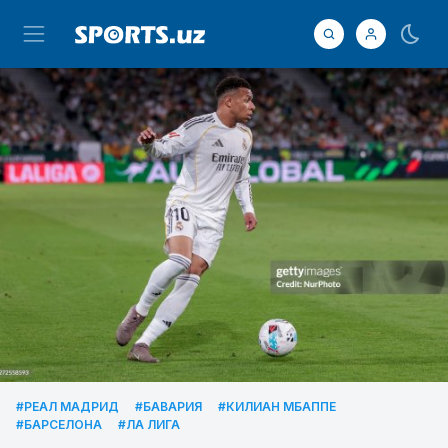
#РЕАЛ МАДРИД
#БАВАРИЯ
#КИЛИАН МБАППЕ
#БАРСЕЛОНА
#ЛА ЛИГА