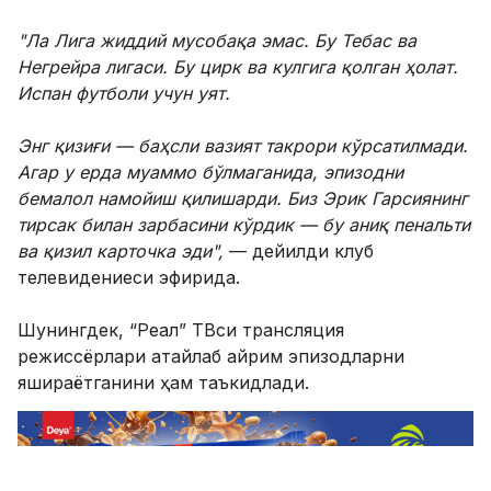
"Ла Лига жиддий мусобақа эмас. Бу Тебас ва
Негрейра лигаси. Бу цирк ва кулгига қолган ҳолат.
Испан футболи учун уят.
Энг қизиғи — баҳсли вазият такрори кўрсатилмади.
Агар у ерда муаммо бўлмаганида, эпизодни
бемалол намойиш қилишарди. Биз Эрик Гарсиянинг
тирсак билан зарбасини кўрдик — бу аниқ пенальти
ва қизил карточка эди",
— дейилди клуб
телевидениеси эфирида.
Шунингдек, “Реал” ТВси трансляция
режиссёрлари атайлаб айрим эпизодларни
яшираётганини ҳам таъкидлади.