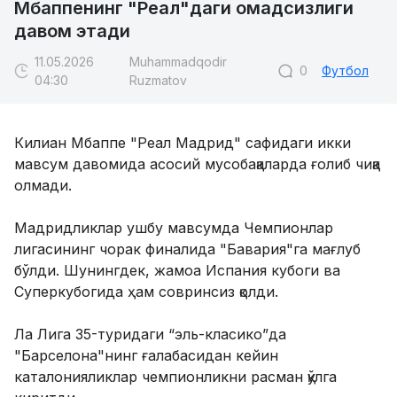
Мбаппенинг "Реал"даги омадсизлиги
давом этади
11.05.2026
Muhammadqodir
0
Футбол
04:30
Ruzmatov
Килиан Мбаппе "Реал Мадрид" сафидаги икки
мавсум давомида асосий мусобақаларда ғолиб чиқа
олмади.
Мадридликлар ушбу мавсумда Чемпионлар
лигасининг чорак финалида "Бавария"га мағлуб
бўлди. Шунингдек, жамоа Испания кубоги ва
Суперкубогида ҳам совринсиз қолди.
Ла Лига 35-туридаги “эль-класико”да
"Барселона"нинг ғалабасидан кейин
каталонияликлар чемпионликни расман қўлга