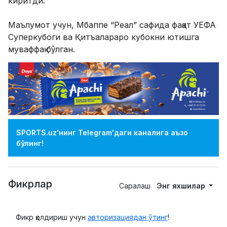
киритди.
Маълумот учун, Мбаппе “Реал” сафида фақат УЕФА
Суперкубоги ва Қитъалараро кубокни ютишга
муваффақ бўлган.
SPORTS.uz'нинг Telegram'даги каналига аъзо
бўлинг!
Фикрлар
Саралаш
Энг яхшилар
Фикр қолдириш учун
авторизациядан ўтинг
!