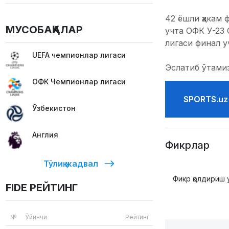
42 ёшли ҳакам 
МУСОБАҚАЛАР
учта ОФК У-23
лигаси финал 
UEFA чемпионлар лигаси
Эслатиб ўтамиз
ОФК Чемпионлар лигаси
SPORTS.uz
Ўзбекистон
Англия
Фикрлар
Тўлиқ жадвал
Фикр қолдириш 
FIDE РЕЙТИНГ
№
Ўйинчи
Рейтинг