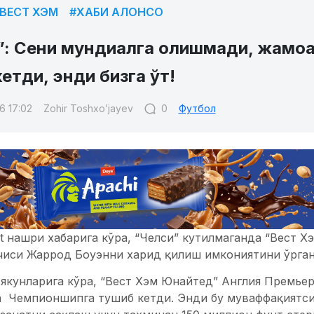
ВЕСТ ХЭМ
#ХАБИ АЛОНСО
”: Сени мундиалга олишмади, жамоа
етди, энди бизга ўт!
6 17:02
Zohir Toshxo’jayev
0
Футбол
t нашри хабарига кўра, “Челси” кутилмаганда “Вест Х
чиси Жаррод Боуэнни харид қилиш имкониятини ўрган
якунларига кўра, “Вест Хэм Юнайтед” Англия Премьер
а Чемпионшипга тушиб кетди. Энди бу муваффақиятси