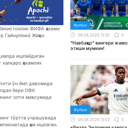
Футбол
збекистонлик ФИФА ҳаками
08.08.2026 13:35
0
р Гайнуллин) Жаҳон
"Навбаҳор" вингери жамо
этиши мумкин!
диалда ишлайдиган
 халқаро ҳакамлик
сўнгги ўн йил давомида
илдан бери ОФК
ининг олти мавсумида
Футбол
нинг тўртта учрашувида
08.08.2026 13:53
0
емпионатида ҳам ишлаган.
«Реал» Эндрикни қаерг