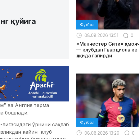
нг қуйига
Футбол
08.08.2026 13:51
0
«Манчестер Сити» ҳимоя
— клубдан Гвардиола ке
ҳақида гапирди
эм” ва Англия терма
а бошлади.
Футбол
-лигасидаги ўрнини сақлаб
зликдан кейин клуб
08.08.2026 13:29
0