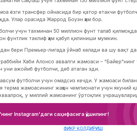
анатни сақлаш учун тахминан 150 миллион фунт стерл
моа ёзги трансфер ойнасида бир қатор етакчи футбол
да. Улар орасида Жаррод Боуэн ҳам бор.
болчи учун тахминан 50 миллион фунт талаб қилмоқда
он фунтлик таклиф ҳам қабул қилиниши мумкин.
дан бери Премьер-лигада ўйнаб келади ва шу вақт дав
раббийи Хаби Алонсо аввалги жамоаси – “Байер”нинг 
 уни ажойиб футболчи, деб атаган эди.
авсум футболчи учун омадсиз кечди. У жамоаси била
я терма жамоасининг жаҳон чемпионати учун якуний қ
Аввалроқ, у миллий жамоанинг ўртоқлик учрашувларид
нинг Instagram'даги саҳифасига қўшилинг!
ФИКР ҚОЛДИРИШ