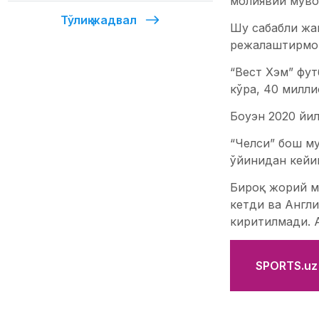
молиявий мувоз
Тўлиқ жадвал
Шу сабабли жа
режалаштирмоқ
“Вест Хэм” фут
кўра, 40 милли
Боуэн 2020 йил
“Челси” бош му
ўйинидан кейин
Бироқ жорий м
кетди ва Англи
киритилмади. 
SPORTS.uz'