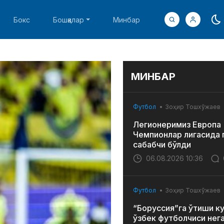
Бокс
Бошқалар
Минбар
МИНБАР
Футбол
Зоҳир Тошхўжаев
Легионеримиз Европа
Чемпионлар лигасида 
сабабчи бўлди
06.08.2026 10:36
Футбол
Зоҳир Тошхўжаев
“Боруссия”га ўтиши к
ўзбек футболчиси нег