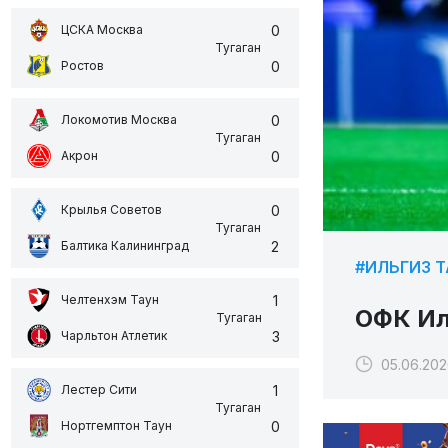
0
ЦСКА Москва
Тугаган
0
Ростов
0
Локомотив Москва
Тугаган
0
Акрон
0
Крылья Советов
Тугаган
2
Балтика Калининград
#ИЛЬГИЗ 
1
Челтенхэм Таун
ОФК Ил
Тугаган
3
Чарльтон Атлетик
05.06.202
1
Лестер Сити
Тугаган
0
Нортгемптон Таун