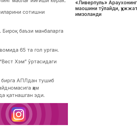
инг маблағ йиғиши керак.
«Ливерпуль» Араухонинг
маошини тўлайди, ҳужжа
чиларини сотишни
имзоланди
. Бироқ баъзи манбаларга
омида 65 та гол урган.
“Вест Хэм” ўртасидаги
н бирга АПЛдан тушиб
айдномасига ҳам
а қатнашган эди.