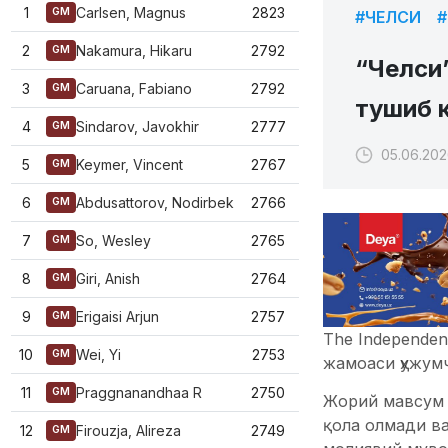
1
Carlsen, Magnus
2823
GM
#ЧЕЛСИ
#
2
Nakamura, Hikaru
2792
GM
“Челси
3
Caruana, Fabiano
2792
GM
тушиб к
4
Sindarov, Javokhir
2777
GM
05.06.202
5
Keymer, Vincent
2767
GM
6
Abdusattorov, Nodirbek
2766
GM
7
So, Wesley
2765
GM
8
Giri, Anish
2764
GM
9
Erigaisi Arjun
2757
GM
The Independen
10
Wei, Yi
2753
GM
жамоаси ҳужум
11
Praggnanandhaa R
2750
GM
Жорий мавсум 
қола олмади в
12
Firouzja, Alireza
2749
GM