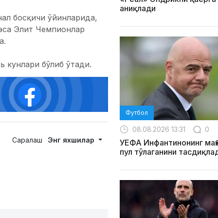
аниқлади
нал босқичи ўйинларида,
 эса Элит Чемпионлар
а.
ь кунлари бўлиб ўтади.
Футбол
08.08.2026 13:31
0
Саралаш
Энг яхшилар
УЕФА Инфантинонинг маҳ
пул тўлаганини тасдиқла