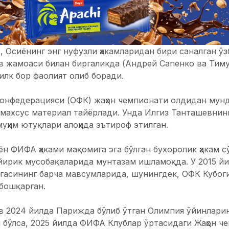
, Осиёнинг энг нуфузли ҳакамларидан бири саналган ў
в жамоаси билан биргаликда (Андрей Сапенко ва Тиму
лк бор фаолият олиб боради.
конфедерацияси (ОФК) жаҳон чемпионати олдидан мун
а махсус материал тайёрлади. Унда Илгиз Танташевнинг
уҳим ютуқлари алоҳида эътироф этилган.
ён ФИФА ҳаками мақомига эга бўлган бухоролик ҳакам 
 йирик мусобақаларида мунтазам ишламоқда. У 2015 й
гасининг барча мавсумларида, шунингдек, ОФК Кубог
бошқарган.
в 2024 йилда Парижда бўлиб ўтган Олимпия ўйинлари
н бўлса, 2025 йилда ФИФА Клублар ўртасидаги Жаҳон ч