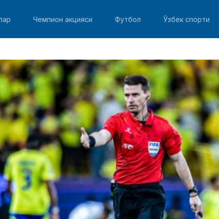
лар
Чемпион акцияси
Футбол
Ўзбек спорти