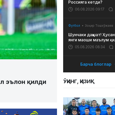
Россияга кетди?
06.08.2026 09:17
Футбол
Зоҳир Тошхўжаев
Шунчаки даҳшат! Ҳусан
янги маоши маълум қи
05.08.2026 08:34
Барча блоглар
ал эълон қилди
ЎҚИНГ, ҚИЗИҚ!