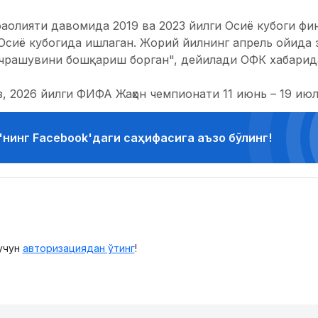
фаолияти давомида 2019 ва 2023 йилги Осиё кубоги фи
 Осиё кубогида ишлаган. Жорий йилнинг апрель ойида
учрашувини бошқариш борган", дейилади ОФК хабарид
, 2026 йилги ФИФА Жаҳон чемпионати 11 июнь – 19 июл
'нинг Facebook'даги саҳифасига аъзо бўлинг!
учун
авторизациядан ўтинг
!