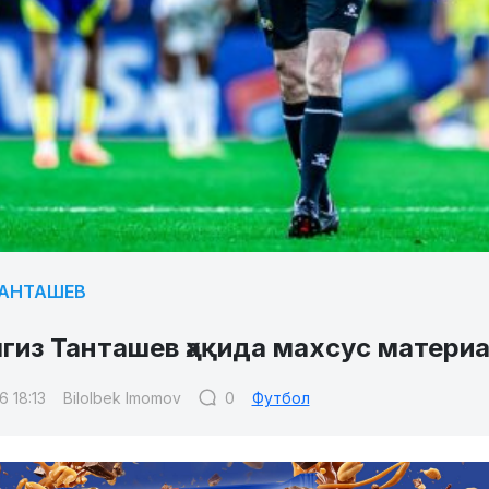
ТАНТАШЕВ
гиз Танташев ҳақида махсус матери
6 18:13
Bilolbek Imomov
0
Футбол