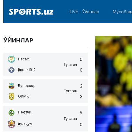
LIVE - Ўйинлар
Мусобақа
ЎЙИНЛАР
0
Насаф
Тугаган
0
Қўқон-1912
2
Бунедкор
Тугаган
3
ОКМК
Нефтчи
5
Тугаган
Қизилқум
0