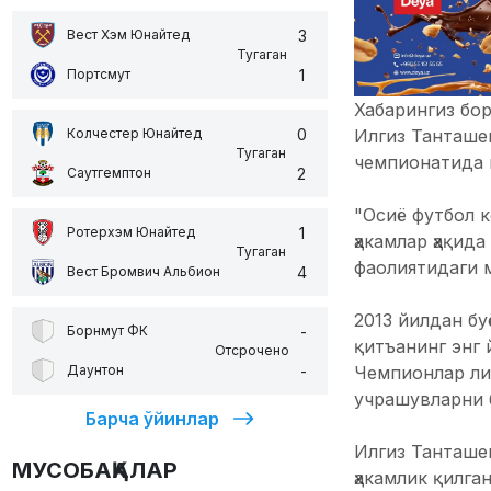
3
Вест Хэм Юнайтед
Тугаган
1
Портсмут
Хабарингиз бор
0
Илгиз Танташе
Колчестер Юнайтед
Тугаган
чемпионатида и
2
Саутгемптон
"Осиё футбол 
1
Ротерхэм Юнайтед
ҳакамлар ҳақид
Тугаган
фаолиятидаги м
4
Вест Бромвич Альбион
2013 йилдан бу
-
Борнмут ФК
қитъанинг энг
Отсрочено
-
Чемпионлар ли
Даунтон
учрашувларни 
Барча ўйинлар
Илгиз Танташе
МУСОБАҚАЛАР
ҳакамлик қилга