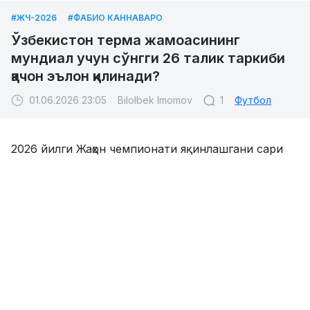
#ЖЧ-2026
#ФАБИО КАННАВАРО
Ўзбекистон терма жамоасининг
мундиал учун сўнгги 26 талик таркиби
қачон эълон қилинади?
01.06.2026 23:05
Bilolbek Imomov
1
Футбол
2026 йилги Жаҳон чемпионати яқинлашгани сари
кўплаб терма жамоалар турнир учун сўнгги 26
талик таркибини эълон қилмоқда. Фабио
Каннаваро мураббийлигидаги Ўзбекистон терма
жамоамиз эса ҳозирчалик 30 талик таркибни
тақдим этди.
Биздаги маълумотларга кўра, сўнгги 26 талик
қайднома Канадага қарши ўртоқлик учрашувидан
сўнг маълум қилинади.