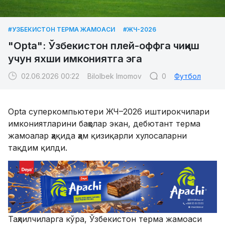
#УЗБЕКИСТОН ТЕРМА ЖАМОАСИ
#ЖЧ-2026
"Opta": Ўзбекистон плей-оффга чиқиш
учун яхши имкониятга эга
02.06.2026 00:22
Bilolbek Imomov
0
Футбол
Opta суперкомпьютери ЖЧ–2026 иштирокчилари
имкониятларини баҳолар экан, дебютант терма
жамоалар ҳақида ҳам қизиқарли хулосаларни
тақдим қилди.
Таҳлилчиларга кўра, Ўзбекистон терма жамоаси