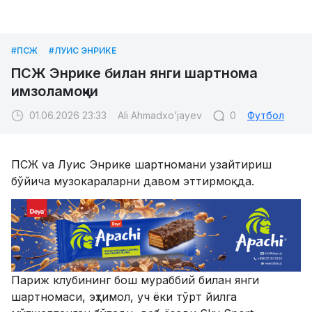
#ПСЖ
#ЛУИС ЭНРИКЕ
ПСЖ Энрике билан янги шартнома
имзоламоқчи
01.06.2026 23:33
Ali Ahmadxo’jayev
0
Футбол
ПСЖ va Луис Энрике шартномани узайтириш
бўйича музокараларни давом эттирмоқда.
Париж клубининг бош мураббий билан янги
шартномаси, эҳтимол, уч ёки тўрт йилга