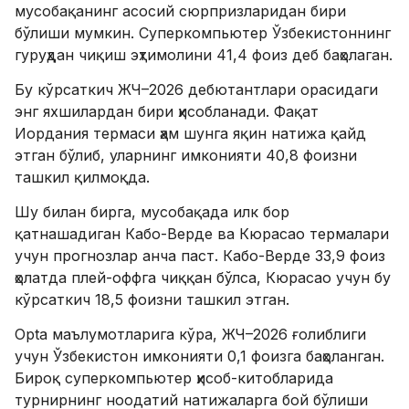
мусобақанинг асосий сюрпризларидан бири
бўлиши мумкин. Суперкомпьютер Ўзбекистоннинг
гуруҳдан чиқиш эҳтимолини 41,4 фоиз деб баҳолаган.
Бу кўрсаткич ЖЧ–2026 дебютантлари орасидаги
энг яхшилардан бири ҳисобланади. Фақат
Иордания термаси ҳам шунга яқин натижа қайд
этган бўлиб, уларнинг имконияти 40,8 фоизни
ташкил қилмоқда.
Шу билан бирга, мусобақада илк бор
қатнашадиган Кабо-Верде ва Кюрасао термалари
учун прогнозлар анча паст. Кабо-Верде 33,9 фоиз
ҳолатда плей-оффга чиққан бўлса, Кюрасао учун бу
кўрсаткич 18,5 фоизни ташкил этган.
Opta маълумотларига кўра, ЖЧ–2026 ғолиблиги
учун Ўзбекистон имконияти 0,1 фоизга баҳоланган.
Бироқ суперкомпьютер ҳисоб-китобларида
турнирнинг ноодатий натижаларга бой бўлиши