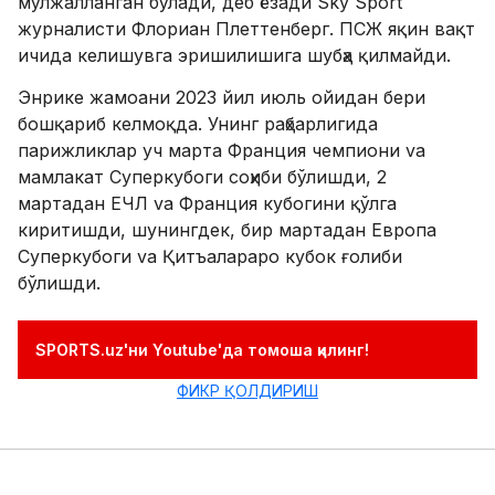
мўлжалланган бўлади, деб ёзади Sky Sport
журналисти Флориан Плеттенберг. ПСЖ яқин вақт
ичида келишувга эришилишига шубҳа қилмайди.
Энрике жамоани 2023 йил июль ойидан бери
бошқариб келмоқда. Унинг раҳбарлигида
парижликлар уч марта Франция чемпиони va
мамлакат Суперкубоги соҳиби бўлишди, 2
мартадан ЕЧЛ va Франция кубогини қўлга
киритишди, шунингдек, бир мартадан Европа
Суперкубоги va Қитъалараро кубок ғолиби
бўлишди.
SPORTS.uz'ни Youtube'да томоша қилинг!
ФИКР ҚОЛДИРИШ