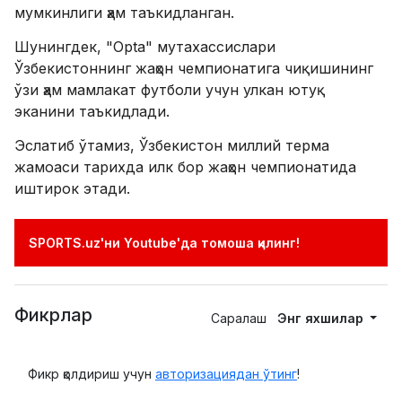
мумкинлиги ҳам таъкидланган.
Шунингдек, "Opta" мутахассислари
Ўзбекистоннинг жаҳон чемпионатига чиқишининг
ўзи ҳам мамлакат футболи учун улкан ютуқ
эканини таъкидлади.
Эслатиб ўтамиз, Ўзбекистон миллий терма
жамоаси тарихда илк бор жаҳон чемпионатида
иштирок этади.
SPORTS.uz'ни Youtube'да томоша қилинг!
Фикрлар
Саралаш
Энг яхшилар
Фикр қолдириш учун
авторизациядан ўтинг
!