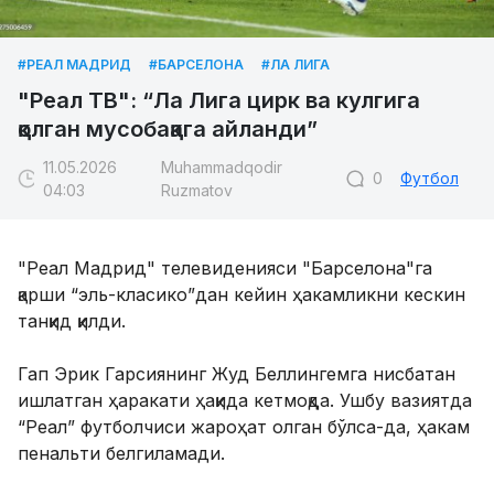
#РЕАЛ МАДРИД
#БАРСЕЛОНА
#ЛА ЛИГА
"Реал ТВ": “Ла Лига цирк ва кулгига
қолган мусобақага айланди”
11.05.2026
Muhammadqodir
0
Футбол
04:03
Ruzmatov
"Реал Мадрид" телевиденияси "Барселона"га
қарши “эль-класико”дан кейин ҳакамликни кескин
танқид қилди.
Гап Эрик Гарсиянинг Жуд Беллингемга нисбатан
ишлатган ҳаракати ҳақида кетмоқда. Ушбу вазиятда
“Реал” футболчиси жароҳат олган бўлса-да, ҳакам
пенальти белгиламади.