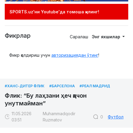
SPORTS.uz'ни Youtube'да томоша қилинг!
Фикрлар
Саралаш
Энг яхшилар
Фикр қолдириш учун
авторизациядан ўтинг
!
#ХАНС-ДИТЕР ФЛИК
#БАРСЕЛОНА
#РЕАЛ МАДРИД
Флик: “Бу лаҳзани ҳеч қачон
унутмайман”
11.05.2026
Muhammadqodir
0
Футбол
03:51
Ruzmatov