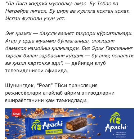
"Ла Лига жиддий мусобақа эмас. Бу Тебас ва
Негрейра лигаси. Бу цирк ва кулгига қолган ҳолат.
Испан футболи учун уят.
Энг қизиғи — баҳсли вазият такрори кўрсатилмади.
Агар у ерда муаммо бўлмаганида, эпизодни
бемалол намойиш қилишарди. Биз Эрик Гарсиянинг
тирсак билан зарбасини кўрдик — бу аниқ пенальти
ва қизил карточка эди",
— дейилди клуб
телевидениеси эфирида.
Шунингдек, “Реал” ТВси трансляция
режиссёрлари атайлаб айрим эпизодларни
яшираётганини ҳам таъкидлади.