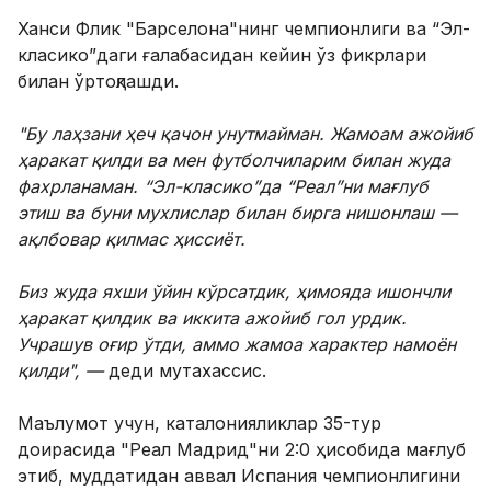
Ханси Флик "Барселона"нинг чемпионлиги ва “Эл-
класико”даги ғалабасидан кейин ўз фикрлари
билан ўртоқлашди.
"Бу лаҳзани ҳеч қачон унутмайман. Жамоам ажойиб
ҳаракат қилди ва мен футболчиларим билан жуда
фахрланаман. “Эл-класико”да “Реал”ни мағлуб
этиш ва буни мухлислар билан бирга нишонлаш —
ақлбовар қилмас ҳиссиёт.
Биз жуда яхши ўйин кўрсатдик, ҳимояда ишончли
ҳаракат қилдик ва иккита ажойиб гол урдик.
Учрашув оғир ўтди, аммо жамоа характер намоён
қилди", —
деди мутахассис.
Маълумот учун, каталонияликлар 35-тур
доирасида "Реал Мадрид"ни 2:0 ҳисобида мағлуб
этиб, муддатидан аввал Испания чемпионлигини