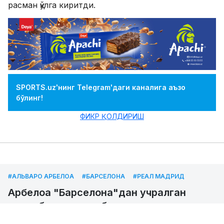
расман қўлга киритди.
SPORTS.uz'нинг Telegram'даги каналига аъзо
бўлинг!
ФИКР ҚОЛДИРИШ
#АЛЬВАРО АРБЕЛОА
#БАРСЕЛОНА
#РЕАЛ МАДРИД
Арбелоа "Барселона"дан учралган
мағлубиятга изоҳ берди
11.05.2026
Muhammadqodir