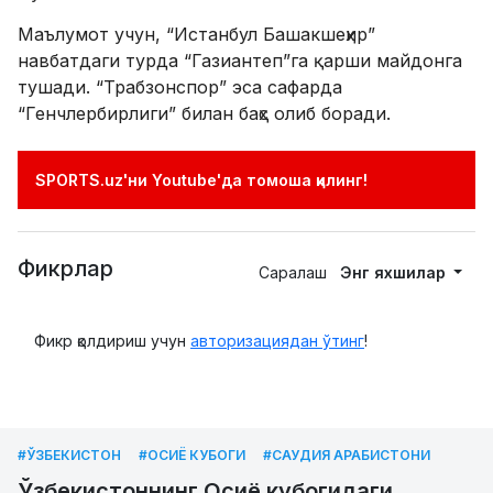
Маълумот учун, “Истанбул Башакшеҳир”
навбатдаги турда “Газиантеп”га қарши майдонга
тушади. “Трабзонспор” эса сафарда
“Генчлербирлиги” билан баҳс олиб боради.
SPORTS.uz'ни Youtube'да томоша қилинг!
Фикрлар
Саралаш
Энг яхшилар
Фикр қолдириш учун
авторизациядан ўтинг
!
#ЎЗБЕКИСТОН
#ОСИЁ КУБОГИ
#САУДИЯ АРАБИСТОНИ
Ўзбекистоннинг Осиё кубогидаги