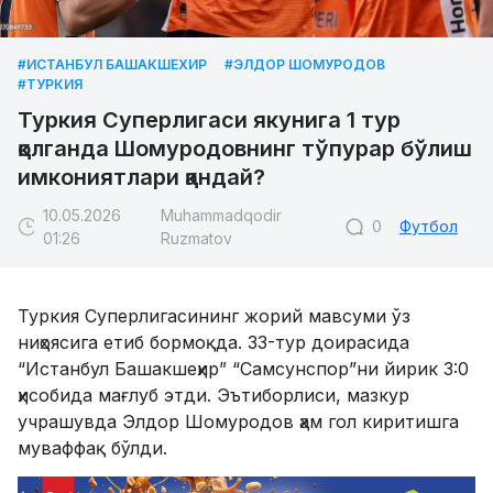
#ИСТАНБУЛ БАШАКШЕХИР
#ЭЛДОР ШОМУРОДОВ
#ТУРКИЯ
Туркия Суперлигаси якунига 1 тур
қолганда Шомуродовнинг тўпурар бўлиш
имкониятлари қандай?
10.05.2026
Muhammadqodir
0
Футбол
01:26
Ruzmatov
Туркия Суперлигасининг жорий мавсуми ўз
ниҳоясига етиб бормоқда. 33-тур доирасида
“Истанбул Башакшеҳир” “Самсунспор”ни йирик 3:0
ҳисобида мағлуб этди. Эътиборлиси, мазкур
учрашувда Элдор Шомуродов ҳам гол киритишга
муваффақ бўлди.