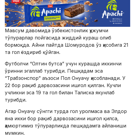
Мавсум давомида ўзбекистонлик ҳужумчи
тўпурарлар пойгасида жиддий кураш олиб
бормоқда. Айни пайтда Шомуродов ўз ҳисобига 21
та гол ёздириб қўйган.
Футболчи “Олтин бутса” учун курашда иккинчи
ўринни эгаллаб турибди. Пешқадам эса
“Трабзонспор” аъзоси Пол Онуачу ҳисобланади. У
22 бор рақиб дарвозасини ишғол қилган. Кучли
учликни эса 19 та гол билан Талиска якунлаб
турибди.
Агар Онуачу сўнгги турда гол уролмаса ва Элдор
яна икки бор рақиб дарвозасини ишғол қилса,
ҳамюртимиз тўпурарликда пешқадамга айланиши
мумкин.