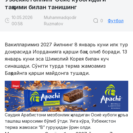
тақвими билан танишинг
10.05.2026
Muhammadqodir
0
Футбол
00:58
Ruzmatov
Вакилларимиз 2027 йилнинг 8 январь куни илк тур
доирасида Иорданияга қарши баҳс олиб боради. 13
январь куни эса Шимолий Корея билан куч
синашади. Сўнгги турда терма жамоамиз
Баҳрайнга қарши майдонга тушади.
Саудия Арабистони мезбонлик қиладиган Осиё кубоги қуръа
ташлаш маросими бўлиб ўтди. Унга кўра, Ўзбекистон
терма жамоаси “B” гуруҳидан ўрин олди.