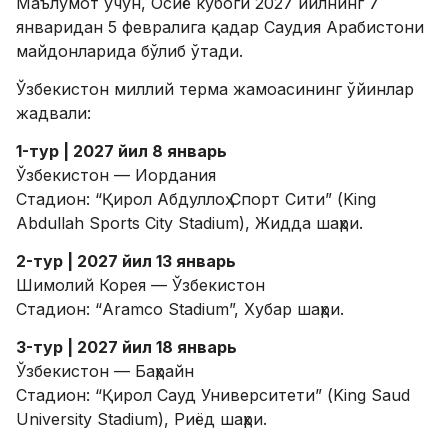
Маълумот учун, Осиё кубоги 2027 йилнинг 7
январидан 5 февралига қадар Саудия Арабистони
майдонларида бўлиб ўтади.
Ўзбекистон миллий терма жамоасининг ўйинлар
жадвали:
1-тур | 2027 йил 8 январь
Ўзбекистон — Иордания
Стадион: “Қирол Абдуллоҳ Спорт Сити” (King
Abdullah Sports City Stadium), Жидда шаҳри.
2-тур | 2027 йил 13 январь
Шимолий Корея — Ўзбекистон
Стадион: “Aramco Stadium”, Хубар шаҳри.
3-тур | 2027 йил 18 январь
Ўзбекистон — Баҳрайн
Стадион: “Қирол Сауд Университети” (King Saud
University Stadium), Риёд шаҳри.