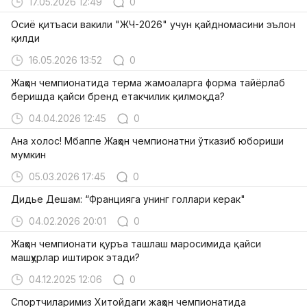
17.05.2026 12:49
0
Осиё қитъаси вакили "ЖЧ-2026" учун қайдномасини эълон
қилди
16.05.2026 13:52
0
Жаҳон чемпионатида терма жамоаларга форма тайёрлаб
беришда қайси бренд етакчилик қилмоқда?
04.04.2026 12:45
0
Ана холос! Мбаппе Жаҳон чемпионатни ўтказиб юбориши
мумкин
05.03.2026 17:45
0
Дидье Дешам: “Францияга унинг голлари керак"
04.02.2026 20:01
0
Жаҳон чемпионати қуръа ташлаш маросимида қайси
машҳурлар иштирок этади?
04.12.2025 12:06
0
Спортчиларимиз Хитойдаги жаҳон чемпионатида