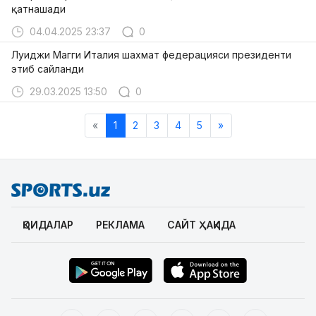
қатнашади
04.04.2025 23:37
0
Луиджи Магги Италия шахмат федерацияси президенти
этиб сайланди
29.03.2025 13:50
0
«
1
2
3
4
5
»
ҚОИДАЛАР
РЕКЛАМА
САЙТ ҲАҚИДА