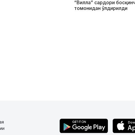
“Вилла” сардори босқин
томонидан ўлдирилди
ая
ии