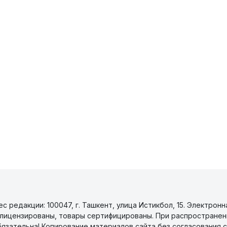
 редакции: 100047, г. Ташкент, улица Истикбол, 15. Электронн
уги лицензированы, товары сертифицированы. При распространен
бязательна! Копирование материалов сайта без согласования с