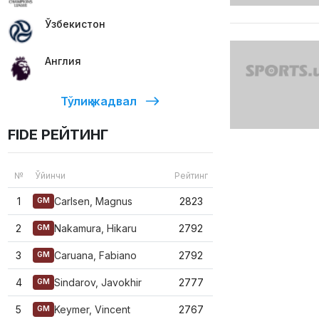
Ўзбекистон
Англия
Тўлиқ жадвал
FIDE РЕЙТИНГ
№
Ўйинчи
Рейтинг
1
Carlsen, Magnus
2823
GM
2
Nakamura, Hikaru
2792
GM
3
Caruana, Fabiano
2792
GM
4
Sindarov, Javokhir
2777
GM
5
Keymer, Vincent
2767
GM