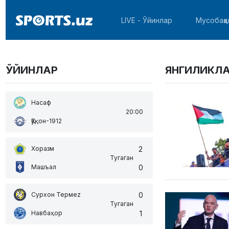
LIVE - Ўйинлар
Мусобақа
ЎЙИНЛАР
ЯНГИЛИКЛ
Насаф
20:00
Қўқон-1912
2
Хоразм
Тугаган
0
Машъал
0
Сурхон Термеz
Тугаган
1
Навбаҳор