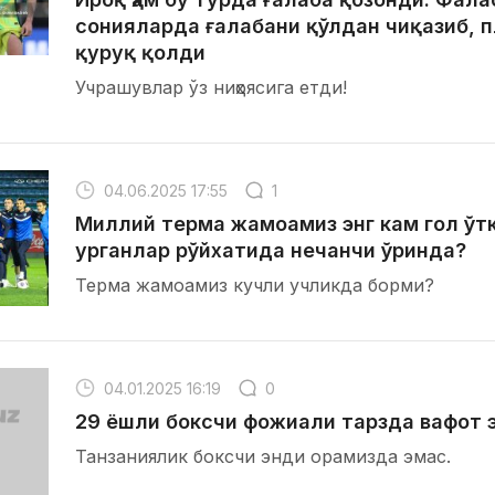
сонияларда ғалабани қўлдан чиқазиб, п
қуруқ қолди
Учрашувлар ўз ниҳоясига етди!
04.06.2025 17:55
1
Миллий терма жамоамиз энг кам гол ўтка
урганлар рўйхатида нечанчи ўринда?
Терма жамоамиз кучли учликда борми?
04.01.2025 16:19
0
29 ёшли боксчи фожиали тарзда вафот 
Танзаниялик боксчи энди орамизда эмас.