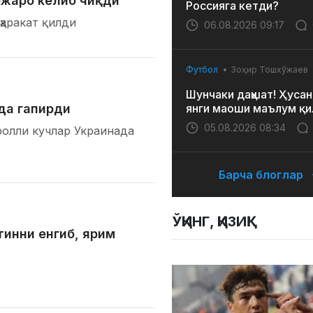
жаро келиб чиқди
Россияга кетди?
аракат қилди
06.08.2026 09:17
Футбол
Зоҳир Тошхўжаев
Шунчаки даҳшат! Ҳусан
ида гапирди
янги маоши маълум қи
05.08.2026 08:34
ролли кучлар Украинада
Барча блоглар
ЎҚИНГ, ҚИЗИҚ!
тинни енгиб, ярим