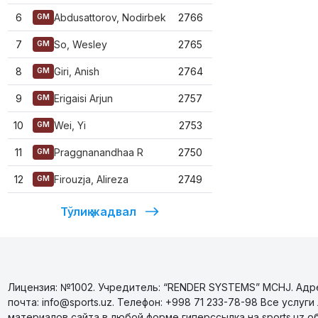
6
Abdusattorov, Nodirbek
2766
GM
7
So, Wesley
2765
GM
8
Giri, Anish
2764
GM
9
Erigaisi Arjun
2757
GM
10
Wei, Yi
2753
GM
11
Praggnanandhaa R
2750
GM
12
Firouzja, Alireza
2749
GM
Тўлиқ жадвал
Лицензия: №1002. Учредитель: “RENDER SYSTEMS” MCHJ. Адрес
почта: info@sports.uz. Телефон: +998 71 233-78-98 Все усл
материалов сайта в любой форме гиперссылка на sports.uz о