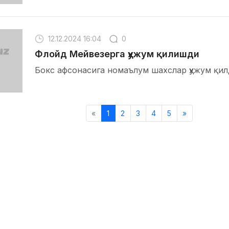
12.12.2024 16:04
0
Флойд Мейвезерга ҳужум қилишди
Бокс афсонасига номаълум шахслар ҳужум қил
«
1
2
3
4
5
»