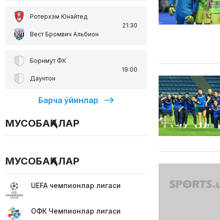
Ротерхэм Юнайтед
21:30
Вест Бромвич Альбион
Борнмут ФК
19:00
Даунтон
Барча ўйинлар
МУСОБАҚАЛАР
МУСОБАҚАЛАР
UEFA чемпионлар лигаси
ОФК Чемпионлар лигаси