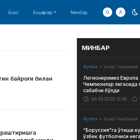
Бокс
Бошқалар
Минбар
МИНБАР
Футбол
Зоҳир Тошхўжаев
Легионеримиз Европа
тин байроғи билан
Чемпионлар лигасида 
сабабчи бўлди
06.08.2026 10:36
Футбол
Зоҳир Тошхўжаев
“Боруссия”га ўтиши к
яраштиришга
ўзбек футболчиси нег