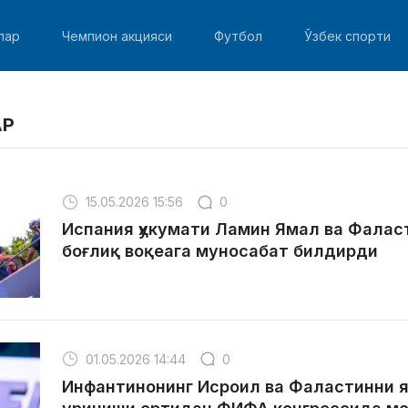
лар
Чемпион акцияси
Футбол
Ўзбек спорти
АР
15.05.2026 15:56
0
Испания ҳукумати Ламин Ямал ва Фалас
боғлиқ воқеага муносабат билдирди
01.05.2026 14:44
0
Инфантинонинг Исроил ва Фаластинни 