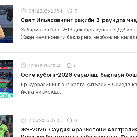
04.12.2025 20:54
0
Саят Ильясовнинг рақиби 3-раундга чи
Хабарингиз бор, 2-13 декабрь кунлари Дубай 
Жаҳон чемпионати баҳсларига мезбонлик қилад
17.09.2025 10:49
0
Осиё кубоги-2026 саралаш баҳслари бо
Ер куррасининг энг катта қитъаси – Осиёда к
йўлга чиқмоқда.
11.06.2025 02:04
0
ЖЧ-2026. Саудия Арабистони Австралия
Ироқ ҳам бу турда ғалаба қозонди. Фала