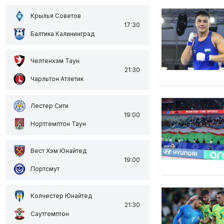
Крылья Советов
17:30
Балтика Калининград
Челтенхэм Таун
21:30
Чарльтон Атлетик
Лестер Сити
19:00
Нортгемптон Таун
Вест Хэм Юнайтед
19:00
Портсмут
Колчестер Юнайтед
21:30
Саутгемптон