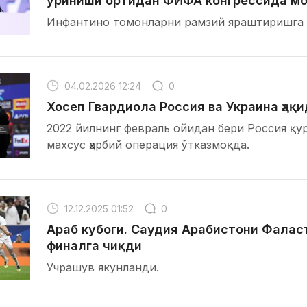
уриниши ортидан ФИФА конгрессида мо
Инфантино томонларни рамзий яраштиришга ҳ
04.02.2026 12:24
0
Хосеп Гвардиола Россия ва Украина ҳақ
2022 йилнинг февраль ойидан бери Россия қу
махсус ҳарбий операция ўтказмоқда.
12.12.2025 01:52
0
Араб кубоги. Саудия Арабистони Фалас
финалга чиқди
Учрашув якунланди.