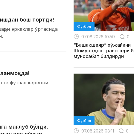
қишдан бош тортди!
Футбол
шаҳри эркаклар ўртасида
и.
07.08.2026 10:59
0
“Башакшеҳир” хўжайини
Шомуродов трансфери б
муносабат билдирди
шланмоқда!
атта футзал карвони
Футбол
га мағлуб бўлди.
07.08.2026 08:11
0
стин эса сўнгги