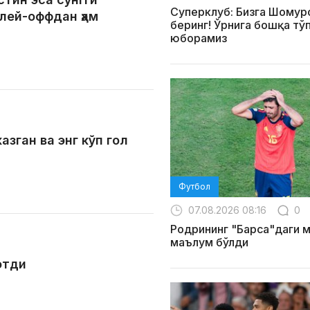
Суперклуб: Бизга Шомур
лей-оффдан ҳам
беринг! Ўрнига бошқа тў
юборамиз
зган ва энг кўп гол
Футбол
07.08.2026 08:16
0
Родрининг "Барса"даги 
маълум бўлди
этди