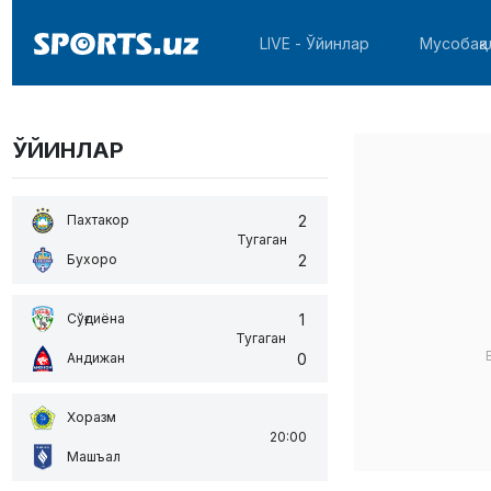
LIVE - Ўйинлар
Мусобақа
ЎЙИНЛАР
2
Пахтакор
Тугаган
2
Бухоро
1
Сўғдиёна
Тугаган
0
Андижан
Хоразм
20:00
Машъал