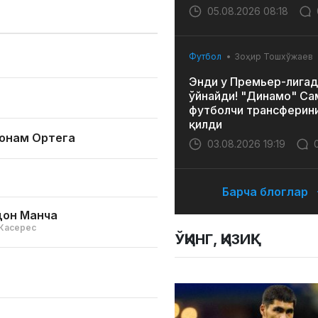
05.08.2026 08:18
Футбол
Зоҳир Тошхўжаев
Энди у Премьер-лигад
ўйнайди! "Динамо" Са
футболчи трансферин
қилди
онам Ортега
03.08.2026 19:19
Барча блоглар
дон Манча
Касерес
ЎҚИНГ, ҚИЗИҚ!