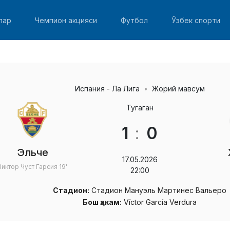
лар
Чемпион акцияси
Футбол
Ўзбек спорти
Испания - Ла Лига
Жорий мавсум
Тугаган
1
:
0
Эльче
17.05.2026
Виктор Чуст Гарсия
19'
22:00
Стадион:
Стадион Мануэль Мартинес Вальеро
Бош ҳакам:
Víctor García Verdura