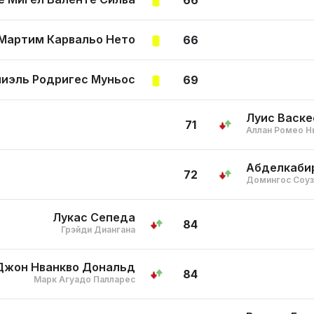
66
Мартим Карвальо Нето
66
иэль Родригес Муньос
69
Луис Васке
71
Аллан Ромео Н
Абделкаби
72
Домингос Соуз
Лукас Сепеда
84
Грэйди Диангана
Джон Нванкво Дональд
84
Марк Агуадо Палларес