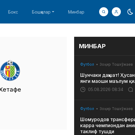
Бокс
Бошқалар
Минбар
МИНБАР
Футбол
Зоҳир Тошхўжаев
Шунчаки даҳшат! Ҳусан
янги маоши маълум қи
Хетафе
05.08.2026 08:34
Футбол
Зоҳир Тошхўжаев
Шомуродов трансфери
карра чемпиондан ани
таклиф тушди