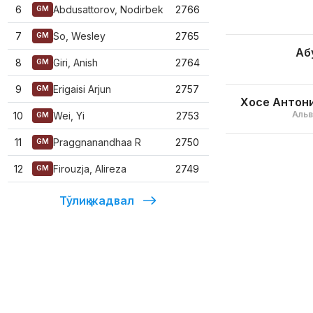
6
Abdusattorov, Nodirbek
2766
GM
7
So, Wesley
2765
GM
Аб
8
Giri, Anish
2764
GM
9
Erigaisi Arjun
2757
GM
Хосе Антон
Альв
10
Wei, Yi
2753
GM
11
Praggnanandhaa R
2750
GM
12
Firouzja, Alireza
2749
GM
Тўлиқ жадвал