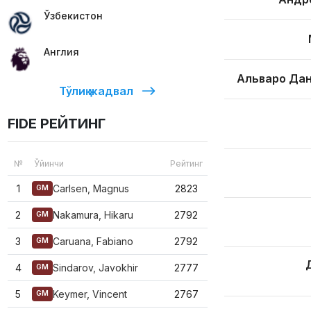
Ўзбекистон
Англия
Альваро Дан
Тўлиқ жадвал
FIDE РЕЙТИНГ
№
Ўйинчи
Рейтинг
1
Carlsen, Magnus
2823
GM
2
Nakamura, Hikaru
2792
GM
3
Caruana, Fabiano
2792
GM
4
Sindarov, Javokhir
2777
GM
5
Keymer, Vincent
2767
GM