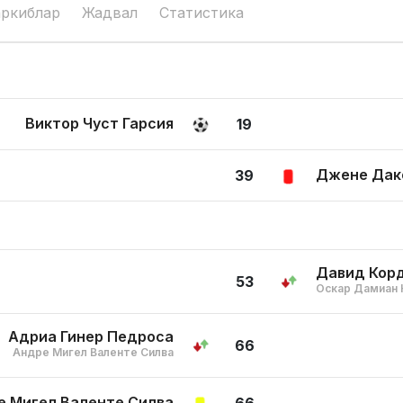
аркиблар
Жадвал
Статистика
Виктор Чуст Гарсия
19
Джене Дак
39
Давид Кор
53
Оскар Дамиан 
Адриа Гинер Педроса
66
Андре Мигел Валенте Силва
е Мигел Валенте Силва