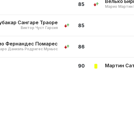
Велько Бир
85
Марио Мартин 
убакар Сангаре Траоре
85
Виктор Чуст Гарсия
ио Фернандес Помарес
86
аро Даниэль Родригес Муньос
Мартин Са
90