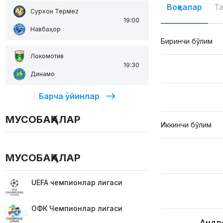
Воқеалар
Т
Сурхон Термеz
19:00
Навбаҳор
Биринчи бўлим
Локомотив
19:30
Динамо
Барча ўйинлар
МУСОБАҚАЛАР
Иккинчи бўлим
МУСОБАҚАЛАР
UEFA чемпионлар лигаси
ОФК Чемпионлар лигаси
Андр