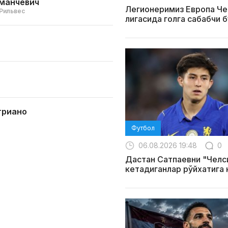
манчевич
Легионеримиз Европа Ч
Рильвес
лигасида голга сабабчи 
триано
Футбол
06.08.2026 19:48
0
Дастан Сатпаевни "Челс
кетадиганлар рўйхатига