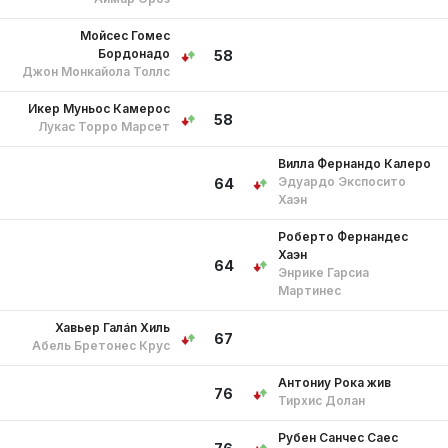
Мойсес Гомес
Бордонадо
58
Джон Монкайола Толлс
Икер Муньос Камерос
58
Лукас Торро Марсет
Вилла Фернандо Калеро
Эдуардо Экспосито
64
Хаэн
Роберто Фернандес
Хаэн
64
Энрике Гарсиа
Мартинес
Хавьер Галán Хиль
67
Абель Бретонес Крус
Антониу Рока жив
76
Тирхис Долан
Рубен Санчес Саес