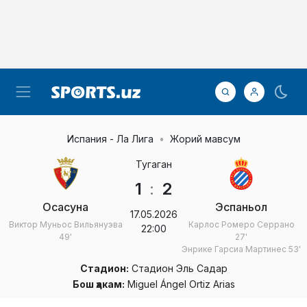
Испания - Ла Лига
Жорий мавсум
Тугаган
1
:
2
Осасуна
Эспаньол
17.05.2026
Виктор Муньос Вильянуэва
Карлос Ромеро Серрано
22:00
49'
27'
Энрике Гарсиа Мартинес
53'
Стадион:
Стадион Эль Садар
Бош ҳакам:
Miguel Ángel Ortiz Arias