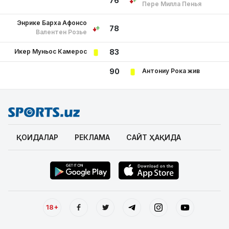
76
Пере Милла Пенья
Энрике Барха Афонсо
78
Валентен Розье
Икер Муньос Камерос
83
Антониу Рока жив
90
ҚОИДАЛАР
РЕКЛАМА
САЙТ ҲАҚИДА
18+