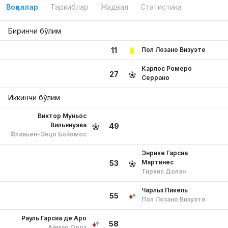
Воқеалар
Таркиблар
Жадвал
Статистика
Биринчи бўлим
Пол Лозано Визуэте
11
Карлос Ромеро
27
Серрано
Иккинчи бўлим
Виктор Муньос
Вильянуэва
49
Флавьен-Энцо Бойомос
Энрике Гарсиа
Мартинес
53
Тирхис Долан
Чарльз Пикель
55
Пол Лозано Визуэте
Рауль Гарсиа де Аро
58
Аймар Ороз