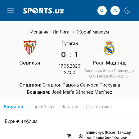
Испания - Ла Лига
Жорий мавсум
Тугаган
0
:
1
Севилья
Реал Мадрид
17.05.2026
Винисиус Жозе Пайшау де
22:00
Оливейра Жуниор
15'
Стадион:
Стадион Рамона Санчеса Писхуана
Бош ҳакам:
José María Sánchez Martínez
Воқеалар
Таркиблар
Жадвал
Статистика
Биринчи бўлим
Винисиус Жозе Пайшау
15
де Оливейра Жуниор