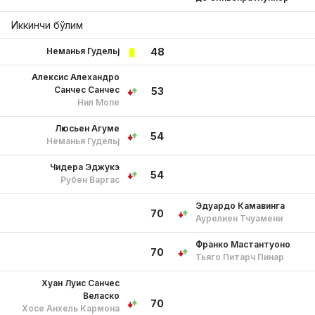
Иккинчи бўлим
Неманья Гудельj
48
Алексис Алехандро
Санчес Санчес
53
Нил Мопе
Люсьен Агуме
54
Неманья Гудельj
Чидера Эджукэ
54
Рубен Варгас
Эдуардо Камавинга
70
Аурелиен Тчуамени
Франко Мастантуоно
70
Тьяго Питарч Пинар
Хуан Луис Санчес
Веласко
70
Хосе Анхель Кармона