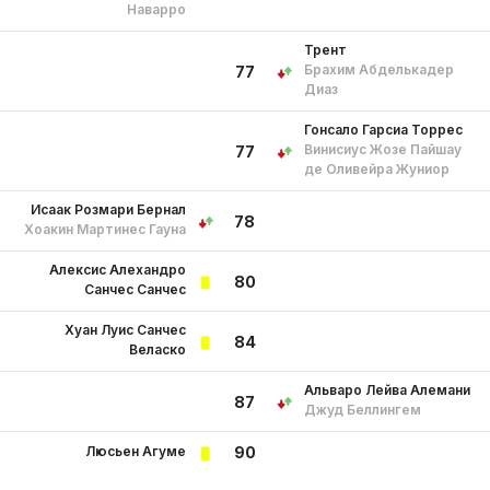
Наварро
Трент
Брахим Абделькадер
77
Диаз
Гонсало Гарсиа Торрес
Винисиус Жозе Пайшау
77
де Оливейра Жуниор
Исаак Розмари Бернал
78
Хоакин Мартинес Гауна
Алексис Алехандро
80
Санчес Санчес
Хуан Луис Санчес
84
Веласко
Альваро Лейва Алемани
87
Джуд Беллингем
Люсьен Агуме
90