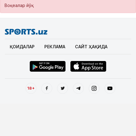
Воқеалар йўқ
ҚОИДАЛАР
РЕКЛАМА
САЙТ ҲАҚИДА
18+