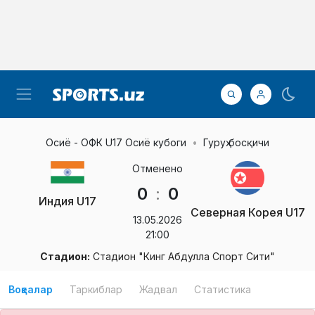
Осиё - ОФК U17 Осиё кубоги
Гуруҳ босқичи
Отменено
0
:
0
Индия U17
Северная Корея U17
13.05.2026
21:00
Стадион:
Стадион "Кинг Абдулла Спорт Сити"
Воқеалар
Таркиблар
Жадвал
Статистика