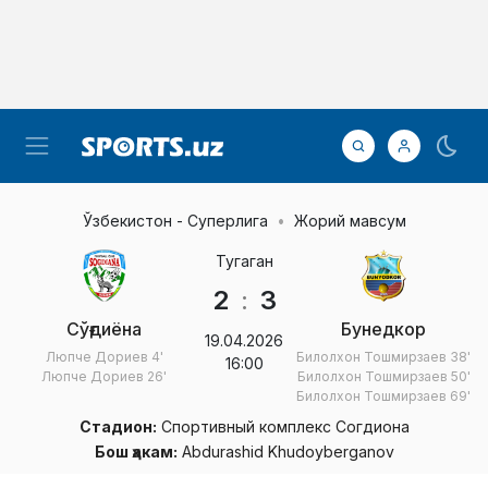
Ўзбекистон - Суперлига
Жорий мавсум
Тугаган
2
:
3
Сўғдиёна
Бунедкор
19.04.2026
Люпче Дориев
4'
Билолхон Тошмирзаев
38'
16:00
Люпче Дориев
26'
Билолхон Тошмирзаев
50'
Билолхон Тошмирзаев
69'
Стадион:
Спортивный комплекс Согдиона
Бош ҳакам:
Abdurashid Khudoyberganov