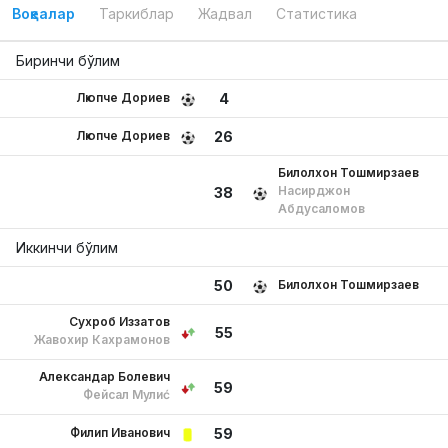
Воқеалар
Таркиблар
Жадвал
Статистика
Биринчи бўлим
Люпче Дориев
4
Люпче Дориев
26
Билолхон Тошмирзаев
Насирджон
38
Абдусаломов
Иккинчи бўлим
Билолхон Тошмирзаев
50
Сухроб Иззатов
55
Жавохир Кахрамонов
Александар Болевич
59
Фейсал Мулиć
Филип Иванович
59