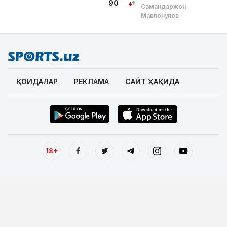
90
Самандаржон
Мавлонқулов
ҚОИДАЛАР
РЕКЛАМА
САЙТ ҲАҚИДА
18+