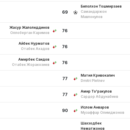
Билолхон Тошмирзаев
Самандаржон
69
Мавлонқулов
Жасур Жалолиддинов
76
Оллоберган Каримов
Айбек Нурматов
76
Отабек Ахадов
Амирбек Саидов
76
Отабек Жоракозиев
Матия Кривокапич
77
Dmitri Pletnev
Амир То'ракулов
77
Сардор Абдунабиев
Ислом Анваров
90
Музаффар Олимджонов
Шахзодбек
Нематжонов