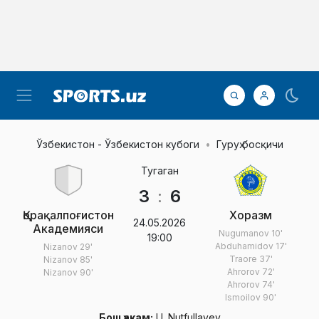
Ўзбекистон - Ўзбекистон кубоги
Гуруҳ босқичи
Тугаган
3
:
6
Қорақалпоғистон
Хоразм
24.05.2026
Академияси
Nugumanov
10'
19:00
Abduhamidov
17'
Nizanov
29'
Traore
37'
Nizanov
85'
Ahrorov
72'
Nizanov
90'
Ahrorov
74'
Ismoilov
90'
Бош ҳакам:
U. Nutfullayev