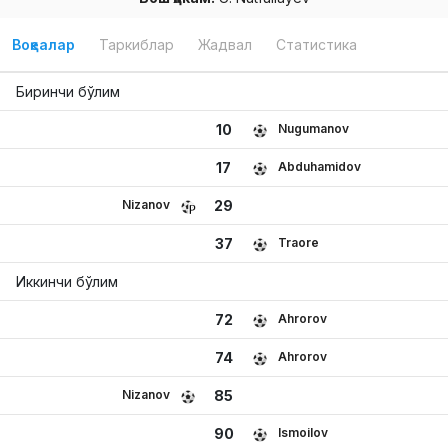
Воқеалар
Таркиблар
Жадвал
Статистика
Биринчи бўлим
Nugumanov
10
Abduhamidov
17
Nizanov
29
Traore
37
Иккинчи бўлим
Ahrorov
72
Ahrorov
74
Nizanov
85
Ismoilov
90