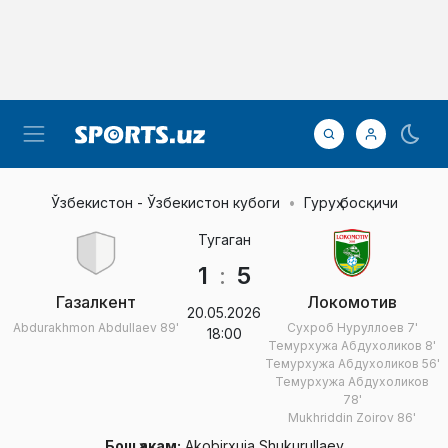
Ўзбекистон - Ўзбекистон кубоги
Гуруҳ босқичи
Тугаган
1
:
5
Газалкент
Локомотив
20.05.2026
Abdurakhmon Abdullaev
89'
Сухроб Нуруллоев
7'
18:00
Темурхужа Абдухоликов
8'
Темурхужа Абдухоликов
56'
Темурхужа Абдухоликов
78'
Mukhriddin Zoirov
86'
Бош ҳакам:
Akobirxuja Shukurullaev