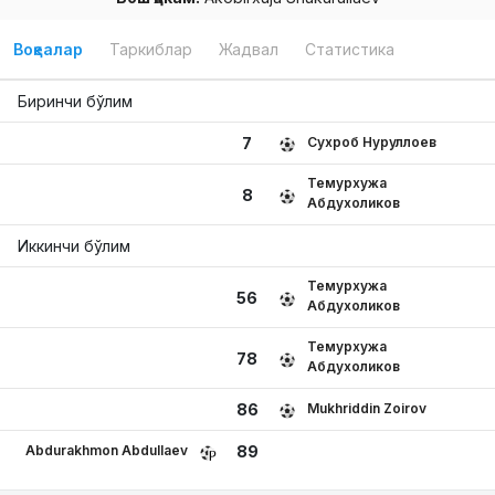
Воқеалар
Таркиблар
Жадвал
Статистика
Биринчи бўлим
Сухроб Нуруллоев
7
Темурхужа
8
Абдухоликов
Иккинчи бўлим
Темурхужа
56
Абдухоликов
Темурхужа
78
Абдухоликов
Mukhriddin Zoirov
86
Abdurakhmon Abdullaev
89