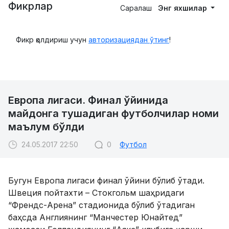
Фикрлар
Саралаш
Энг яхшилар
Фикр қолдириш учун
авторизациядан ўтинг
!
Европа лигаси. Финал ўйинида
майдонга тушадиган футболчилар номи
маълум бўлди
24.05.2017 22:50
0
Футбол
Бугун Европа лигаси финал ўйини бўлиб ўтади.
Швеция пойтахти – Стокгольм шаҳридаги
“Френдс-Арена” стадионида бўлиб ўтадиган
баҳсда Англиянинг “Манчестер Юнайтед”