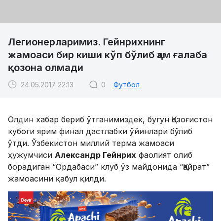
Легионерларимиз. Гейнрихнинг
жамоаси бир киши кўп бўлиб ҳам ғалаба
қозона олмади
24.05.2017 22:13
0
Футбол
Олдин хабар бериб ўтганимиздек, бугун Қозоғистон
кубоги ярим финал дастлабки ўйинлари бўлиб
ўтди. Ўзбекистон миллий терма жамоаси
ҳужумчиси
Александр Гейнрих
фаолият олиб
борадиган “Ордабаси” клуб ўз майдонида “Қайрат”
жамоасини қабул қилди.