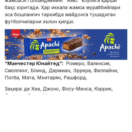
жамоаси Голландиянинг “Аякс” клубига қарши
баҳс юритади. Ҳар иккала жамоа мураббийлари
эса бошланғич таркибда майдонга тушадиган
футболчиларни эълон қилди.
“Манчестер Юнайтед”:
Ромеро, Валенсия,
Смоллинг, Блинд, Дармиан, Эррера, Феллайни,
Погба, Мата, Мхитарян, Рашфорд.
Заҳира: де Хеа, Джонс, Фосу-Менса, Кэррик,
Лингард, Руни, Марсьяль.
“Аякс”:
Онана, Санчес, Ридевалд, Велтман, Зиеш,
де Лигт, Шене, Классен, Юнес, Траоре, Дольберг.
Заҳира: Бур, Тете, Вестерман, де Йонг, ван де