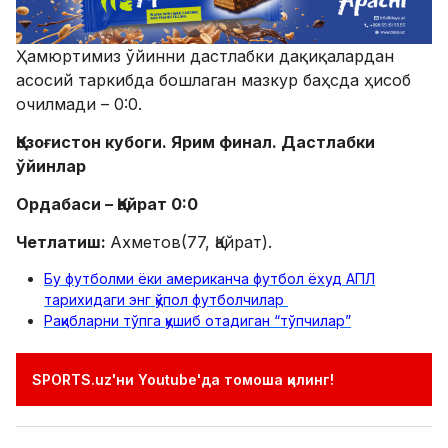
Ҳамюртимиз ўйинни дастлабки дақиқалардан
асосий таркибда бошлаган мазкур баҳсда ҳисоб
очилмади – 0:0.
Қозоғистон кубоги. Ярим финал. Дастлабки
ўйинлар
Ордабаси – Қайрат 0:0
Четлатиш:
Ахметов(77, Қайрат).
Бу футболми ёки американча футбол ёхуд АПЛ
тарихидаги энг қўпол футболчилар
Рақибларни тўпга қушиб отадиган “тўпчилар”
SPORTS.uz'ни Youtube'да томоша қилинг!