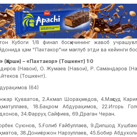
тон Кубоги 1/8 финал босқичининг жавоб учрашув
донида ҳам "Пахтакор"ни мағлуб этди ва кейинги босқ
» (Қарши) – «Пахтакор» (Тошкент) 1:0
одиров (Навои), О. Жумаев (Навои), Р. Самандаров (На
Айтеков (Тошкент).
бдураҳимов (64)
Санжар Қувватов, 2.Акмал Шораҳмедов, 4.Мақсуд Карим
ҳматуллаев, 18.Баҳром Абдураҳимов, 22.Игорь Гол
дхонов, 34.Фарруҳ Сайфиев, 69.Драган Черан.
дорбек Суюнов, 5.Ғолиб Ғайбуллаев, 9.Дилшод Хушба
ҳматов, 38.Дониёржон Нарзуллаев, 45.Бобир Абдухоли