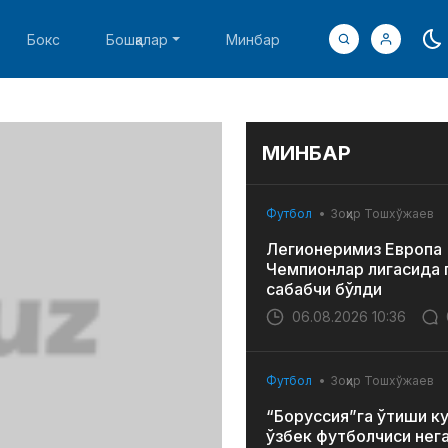
Бокс
Бошқалар
Минбар
МИНБАР
Футбол
Зоҳир Тошхўжаев
Легионеримиз Европа
Чемпионлар лигасида 
сабабчи бўлди
06.08.2026 10:36
Футбол
Зоҳир Тошхўжаев
“Боруссия”га ўтиши к
ўзбек футболчиси нег