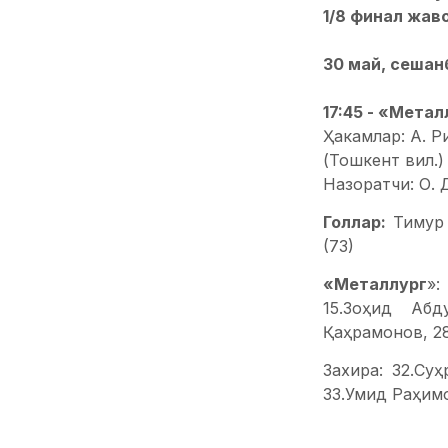
1/8 финал жав
30 май, сешан
17:45 - «Металл
Ҳакамлар: А. Р
(Тошкент вил.)
Назоратчи: О. 
Голлар:
Тимур 
(73)
«Металлург
»:
15.Зоҳид Абд
Қаҳрамонов, 28
Захира: 32.Су
33.Умид Раҳим
«Қўқон-1912»
: 