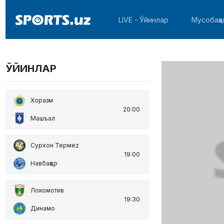
LIVE - Ўйинлар
Мусобақа
ЎЙИНЛАР
Хоразм
20:00
Машъал
Сурхон Термеz
19:00
Навбаҳор
Локомотив
19:30
Динамо