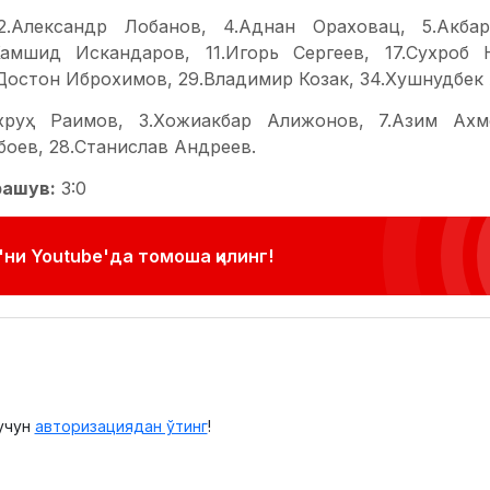
12.Александр Лобанов, 4.Аднан Ораховац, 5.Акба
амшид Искандаров, 11.Игорь Сергеев, 17.Сухроб 
.Достон Иброхимов, 29.Владимир Козак, 34.Хушнудбек
охруҳ Раимов, 3.Хожиакбар Алижонов, 7.Азим Ахм
боев, 28.Станислав Андреев.
рашув:
3:0
ни Youtube'да томоша қилинг!
учун
авторизациядан ўтинг
!