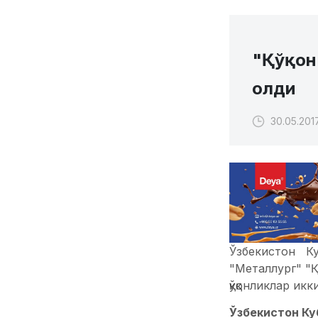
"Қўқон-
олди
30.05.201
Ўзбекистон К
"Металлург" "Қ
қўқонликлар ик
Ўзбекистон Ку