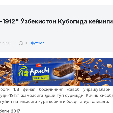
1912" Ўзбекистон Кубогида кейинги
7 19:58
0
Футбол
убоги 1/8 финал босқичининг жавоб учрашувлари
ўқон-1912" жамоасига қарши тўп суришди. Кичик хисобд
ки ўйин натижасига кўра кейинги босқичга йўл олишди.
боги–2017