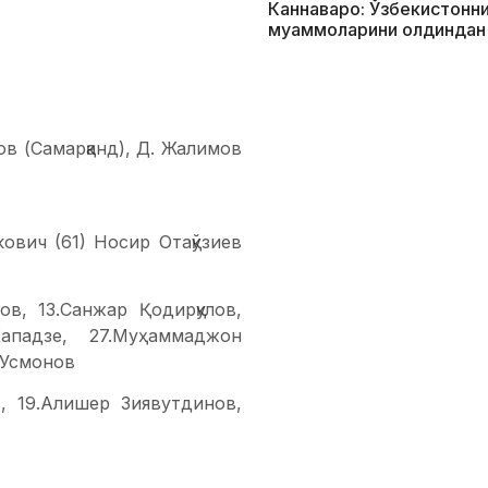
Каннаваро: Ўзбекистонни
муаммоларини олдиндан
ов (Самарқанд), Д. Жалимов
ович (61) Носир Отақўзиев
ов, 13.Санжар Қодирқулов,
Кападзе, 27.Муҳаммаджон
 Усмонов
, 19.Алишер Зиявутдинов,
Жалил Кимсанов, 8. Собир