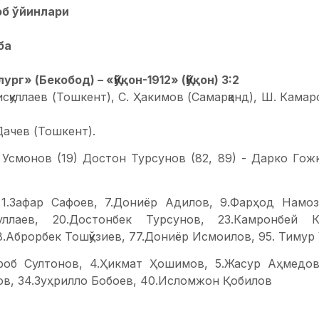
об ўйинлари
ба
ург» (Бекобод) – «Қўқон-1912» (Қўқон) 3:2
исқуллаев (Тошкент), С. Ҳакимов (Самарқанд), Ш. Камар
Дачев (Тошкент).
Усмонов (19) Достон Турсунов (82, 89) - Дарко Гожк
 1.Зафар Сафоев, 7.Дониёр Адилов, 9.Фарҳод Намоз
уллаев, 20.Достонбек Турсунов, 23.Камронбей 
.Аброрбек Тошқўзиев, 77.Дониёр Исмоилов, 95. Тимур
ҳроб Султонов, 4.Ҳикмат Ҳошимов, 5.Жасур Аҳмедов
ов, 34.Зуҳрилло Бобоев, 40.Исломжон Қобилов
21. Музаффар Абдуллаев, 4. Баҳодир Акрамов, 5.