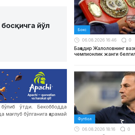
 босқичга йўл
Бокс
06.08.2026 16:46
0
Баҳодир Жалоловнинг ваз
чемпионлик жанги белги
 бўлиб ўтди. Бекоббодда
а мағлуб бўлганига қарамай
Футбол
06.08.2026 18:16
0