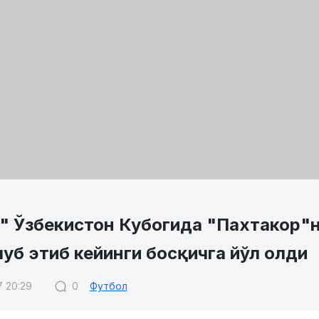
" Ўзбекистон Кубогида "Пахтакор"н
луб этиб кейинги босқичга йўл олди
7 20:29
0
Футбол