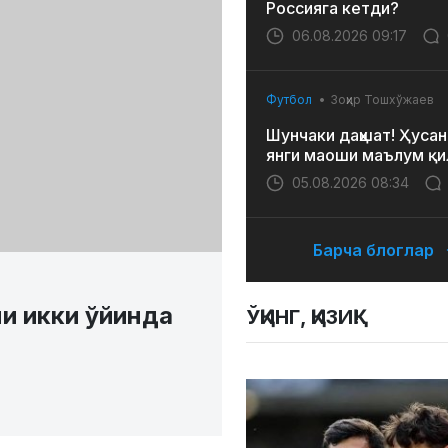
Россияга кетди?
06.08.2026 09:17
Футбол
Зоҳир Тошхўжаев
Шунчаки даҳшат! Ҳусан
янги маоши маълум қи
05.08.2026 08:34
Барча блоглар
и икки ўйинда
ЎҚИНГ, ҚИЗИҚ!