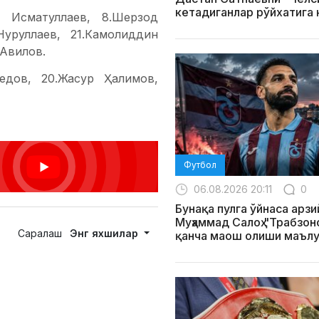
кетадиганлар рўйхатига
р Исматуллаев, 8.Шерзод
Нуруллаев, 21.Камолиддин
 Авилов.
едов, 20.Жасур Ҳалимов,
Футбол
06.08.2026 20:11
0
Бунақа пулга ўйнаса арзи
Муҳаммад Салоҳ "Трабзо
Саралаш
Энг яхшилар
қанча маош олиши маълу