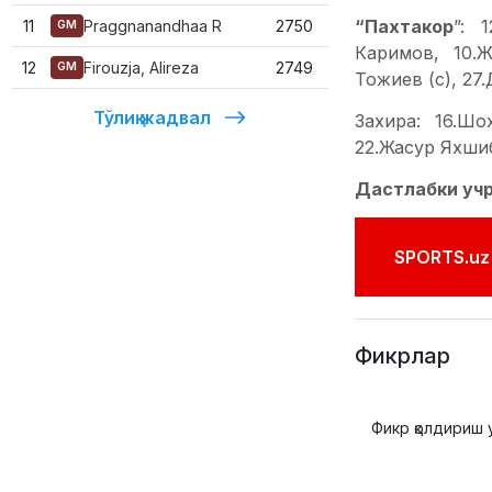
“Пахтакор
”: 
11
Praggnanandhaa R
2750
GM
Каримов, 10.Ж
12
Firouzja, Alireza
2749
GM
Тожиев (с), 27
Тўлиқ жадвал
Захира: 16.Ш
22.Жасур Яхши
Дастлабки уч
SPORTS.uz'
Фикрлар
Фикр қолдириш 