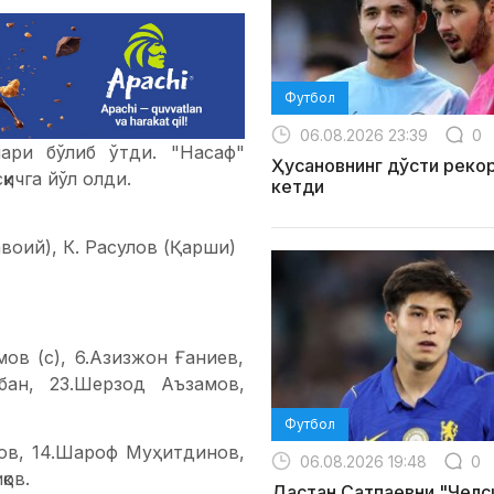
Футбол
06.08.2026 23:39
0
лари бўлиб ўтди. "Насаф"
Ҳусановнинг дўсти реко
ичга йўл олди.
кетди
воий), К. Расулов (Қарши)
ов (с), 6.Азизжон Ғаниев,
бан, 23.Шерзод Аъзамов,
Футбол
ков, 14.Шароф Муҳитдинов,
06.08.2026 19:48
0
қов.
Дастан Сатпаевни "Челс