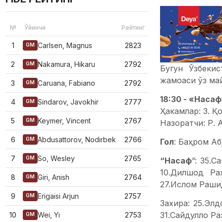
№
Ўйинчи
Рейтинг
1
Carlsen, Magnus
2823
GM
2
Nakamura, Hikaru
2792
GM
Бугун Ўзбекис
жамоаси ўз май
3
Caruana, Fabiano
2792
GM
18:30 - «Насаф
4
Sindarov, Javokhir
2777
GM
Ҳакамлар: З. Қ
5
Keymer, Vincent
2767
GM
Назоратчи: Р. 
6
Abdusattorov, Nodirbek
2766
GM
Гол
: Баҳром А
7
So, Wesley
2765
GM
“Насаф
”: 35.
10.Дилшод Ра
8
Giri, Anish
2764
GM
27.Ислом Раши
9
Erigaisi Arjun
2757
GM
Захира: 25.Эл
31.Сайдулло Ра
10
Wei, Yi
2753
GM