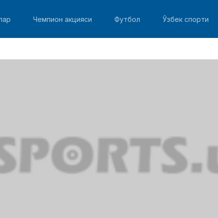
лар
Чемпион акцияси
Футбол
Ўзбек спорти