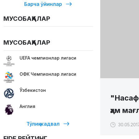
Барча ўйинлар
МУСОБАҚАЛАР
МУСОБАҚАЛАР
UEFA чемпионлар лигаси
ОФК Чемпионлар лигаси
Ўзбекистон
"Насаф
Англия
ҳам мағ
Тўлиқ жадвал
30.05.201
FIDE РЕЙТИНГ