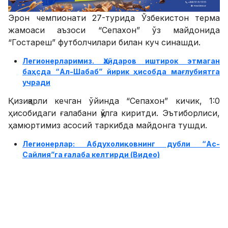
Эрон чемпионати 27-турида Ўзбекистон терма
жамоаси аъзоси “Сепахон” ўз майдонида
“Гостареш” футболчилари билан куч синашди.
Легионерларимиз. Ҳайдаров иштирок этмаган
баҳсда “Ал-Шабаб” йирик ҳисобда мағлубиятга
учради
Қизиқарли кечган ўйинда “Сепахон” кичик, 1:0
ҳисобидаги ғалабани қўлга киритди. Эътиборлиси,
ҳамюртимиз асосий таркибда майдонга тушди.
Легионерлар: Абдухолиқовнинг дубли “Ас-
Сайлия”га ғалаба келтирди (Видео)
Мазкур ғалабадан кейин “Сепахон” 39 очко билан
4-ўриндан жой олди. “Гостареш” 33 очко билан 9-
поғонада қолиб кетди.