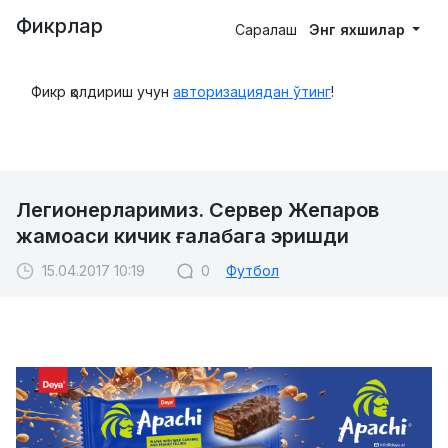
Фикрлар
Саралаш
Энг яхшилар
Фикр қолдириш учун
авторизациядан ўтинг
!
Легионерларимиз. Сервер Жепаров
жамоаси кичик ғалабага эришди
15.04.2017 10:19
0
Футбол