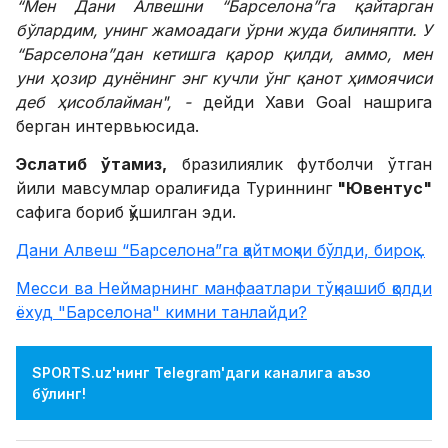
“Мен Дани Алвешни “Барселона”га қайтарган
бўлардим, унинг жамоадаги ўрни жуда билиняпти. У
“Барселона”дан кетишга қарор қилди, аммо, мен
уни ҳозир дунёнинг энг кучли ўнг қанот ҳимоячиси
деб ҳисоблайман", -
дейди Хави Goal нашрига
берган интервьюсида.
Эслатиб ўтамиз,
бразилиялик футболчи ўтган
йили мавсумлар оралиғида Туриннинг
"Ювентус"
сафига бориб қўшилган эди.
Дани Алвеш “Барселона”га қайтмоқчи бўлди, бироқ...
Месси ва Неймарнинг манфаатлари тўқнашиб қолди
ёхуд "Барселона" кимни танлайди?
SPORTS.uz'нинг Telegram'даги каналига аъзо
бўлинг!