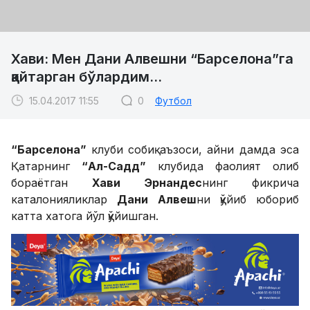
Хави: Мен Дани Алвешни “Барселона”га
қайтарган бўлардим...
15.04.2017 11:55
0
Футбол
“Барселона”
клуби собиқ аъзоси, айни дамда эса
Қатарнинг
“Ал-Садд”
клубида фаолият олиб
бораётган
Хави Эрнандес
нинг фикрича
каталонияликлар
Дани Алвеш
ни қўйиб юбориб
катта хатога йўл қўйишган.