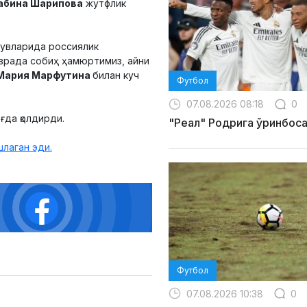
абина Шарипова
жутфлик
шувларида россиялик
врада собиҳ ҳамюртимиз, айни
Мария Марфутина
билан куч
Футбол
07.08.2026 08:18
0
ғда қолдирди.
"Реал" Родрига ўринбос
лаган эди.
Футбол
07.08.2026 10:38
0