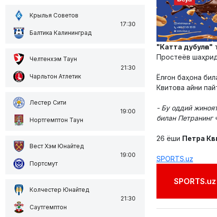
Крылья Советов
17:30
Балтика Калининград
"Катта дубулға"
т
Простеёв шаҳрида
Челтенхэм Таун
21:30
Чарльтон Атлетик
Ёлғон баҳона била
Квитова айни пай
Лестер Сити
- Бу оддий жиноя
19:00
билан Петранинг 
Нортгемптон Таун
26 ёши
Петра Кв
Вест Хэм Юнайтед
19:00
SPORTS.uz
Портсмут
SPORTS.uz'
Колчестер Юнайтед
21:30
Саутгемптон