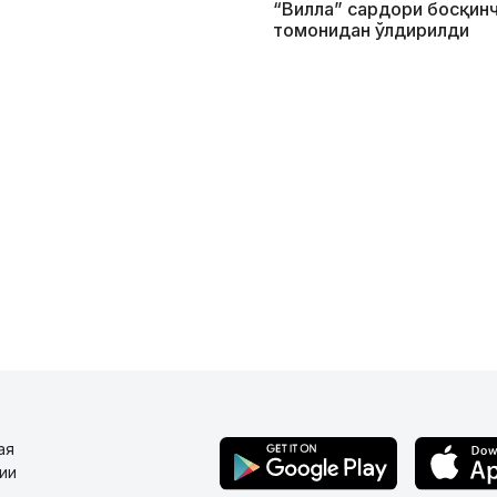
“Вилла” сардори босқин
томонидан ўлдирилди
ая
ии