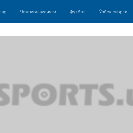
лар
Чемпион акцияси
Футбол
Ўзбек спорти