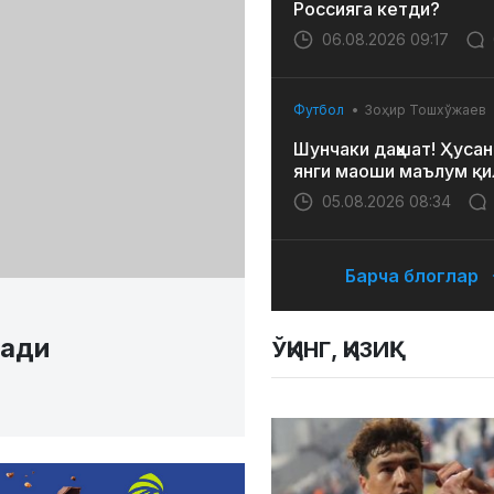
Россияга кетди?
06.08.2026 09:17
Футбол
Зоҳир Тошхўжаев
Шунчаки даҳшат! Ҳусан
янги маоши маълум қи
05.08.2026 08:34
Барча блоглар
лади
ЎҚИНГ, ҚИЗИҚ!