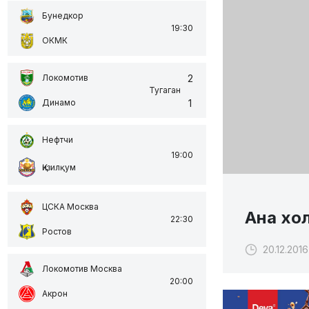
Бунедкор
19:30
ОКМК
2
Локомотив
Тугаган
1
Динамо
Нефтчи
19:00
Қизилқум
ЦСКА Москва
Ана хол
22:30
Ростов
20.12.2016
Локомотив Москва
20:00
Акрон