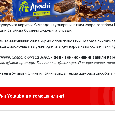
уркумига кирувчи Уимблдон турнирининг икки карра ғолибаси
ги ўз уйида босқинчи ҳужумига учради.
н теннисчининг уйига кириб олган жиноятчи Петрага пичоқ билан
тда шифохонада ва унинг ҳаётига ҳеч нарса хавф солаётгани йўқ
тчилик холос, суиқасд эмас
, - деди теннисчининг вакили Кар
чап қўлини яралади. Теннисчи шифохонада. Полиция жиноятчин
итова
бу йилги Олимпия ўйинларида терма жамоаси ҳисобига 
ни Youtube'да томоша қилинг!