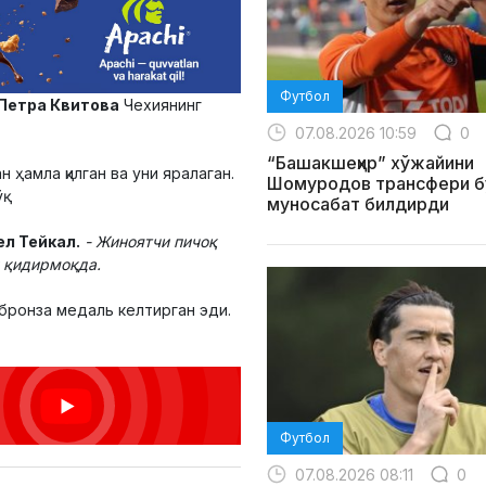
Футбол
Петра Квитова
Чехиянинг
07.08.2026 10:59
0
“Башакшеҳир” хўжайини
 ҳамла қилган ва уни яралаган.
Шомуродов трансфери б
.
муносабат билдирди
ел Тейкал.
- Жиноятчи пичоқ
и қидирмоқда.
бронза медаль келтирган эди.
Футбол
07.08.2026 08:11
0