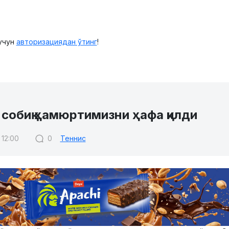
учун
авторизациядан ўтинг
!
собиқ ҳамюртимизни ҳафа қилди
 12:00
0
Теннис