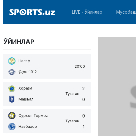
LIVE - Ўйинлар
Мусобақа
ЎЙИНЛАР
Насаф
20:00
Қўқон-1912
2
Хоразм
Тугаган
0
Машъал
0
Сурхон Термеz
Тугаган
1
Навбаҳор