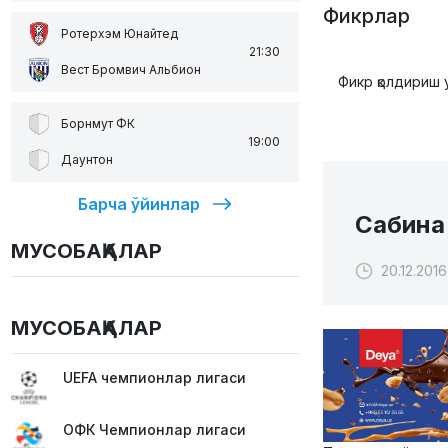
Фикрлар
Ротерхэм Юнайтед
21:30
Вест Бромвич Альбион
Фикр қолдириш 
Борнмут ФК
19:00
Даунтон
Барча ўйинлар
Cабина 
МУСОБАҚАЛАР
20.12.2016
МУСОБАҚАЛАР
UEFA чемпионлар лигаси
ОФК Чемпионлар лигаси