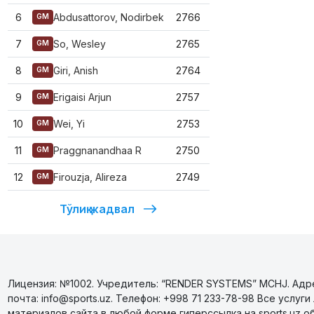
6
Abdusattorov, Nodirbek
2766
GM
7
So, Wesley
2765
GM
8
Giri, Anish
2764
GM
9
Erigaisi Arjun
2757
GM
10
Wei, Yi
2753
GM
11
Praggnanandhaa R
2750
GM
12
Firouzja, Alireza
2749
GM
Тўлиқ жадвал
Лицензия: №1002. Учредитель: “RENDER SYSTEMS” MCHJ. Адрес
почта: info@sports.uz. Телефон: +998 71 233-78-98 Все усл
материалов сайта в любой форме гиперссылка на sports.uz о