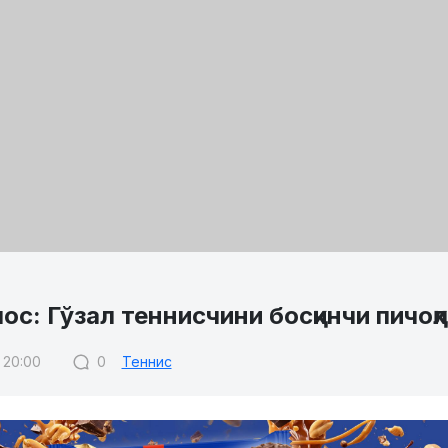
ос: Гўзал теннисчини босқинчи пичоқ
 20:00
0
Теннис