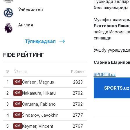
Туркияда аёллар 
беллашувларида ҳ
Ўзбекистон
Мукофот жамғарм
Англия
Екатерина Яши
пайтда Исроил ша
синашди.
Тўлиқ жадвал
Учшбу учрашувда 
FIDE РЕЙТИНГ
Сабина Шарипо
№
Ўйинчи
Рейтинг
SPORTS.uz
1
Carlsen, Magnus
2823
GM
SPORTS.uz
2
Nakamura, Hikaru
2792
GM
3
Caruana, Fabiano
2792
GM
4
Sindarov, Javokhir
2777
GM
5
Keymer, Vincent
2767
GM