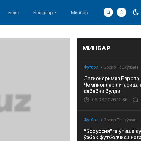
Бокс
Бошқалар
Минбар
МИНБАР
Футбол
Зоҳир Тошхўжаев
Легионеримиз Европа
Чемпионлар лигасида 
сабабчи бўлди
06.08.2026 10:36
Футбол
Зоҳир Тошхўжаев
“Боруссия”га ўтиши к
ўзбек футболчиси нег