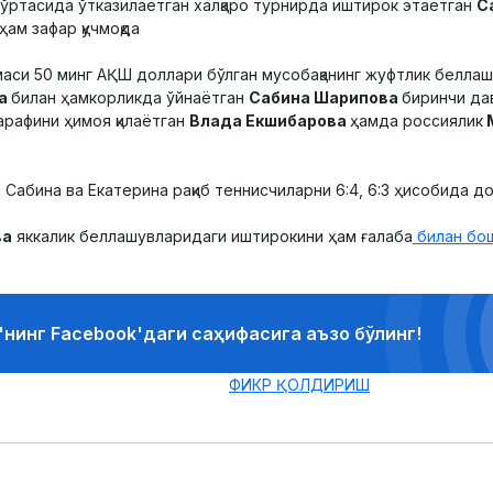
ўртасида ўтказилаётган халқаро турнирда иштирок этаётган
С
ам зафар қучмоқда
аси 50 минг АҚШ доллари бўлган мусобақанинг жуфтлик белла
на
билан ҳамкорликда ўйнаётган
Сабина Шарипова
биринчи да
рафини ҳимоя қилаётган
Влада Екшибарова
ҳамда россиялик
Сабина ва Екатерина рақиб теннисчиларни 6:4, 6:3 ҳисобида до
ва
яккалик беллашувларидаги иштирокини ҳам ғалаба
билан бош
'нинг Facebook'даги саҳифасига аъзо бўлинг!
ФИКР ҚОЛДИРИШ