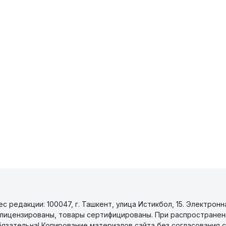
 редакции: 100047, г. Ташкент, улица Истикбол, 15. Электронн
уги лицензированы, товары сертифицированы. При распространен
бязательна! Копирование материалов сайта без согласования с