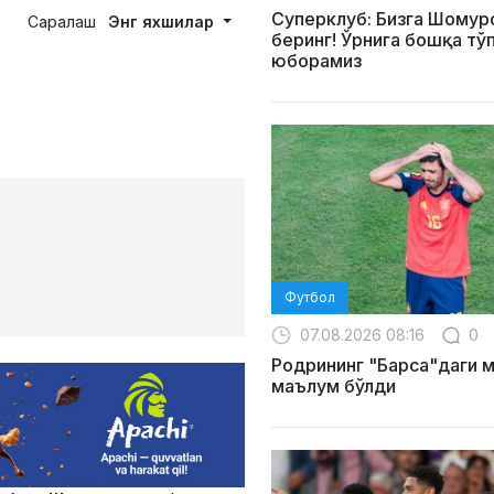
Суперклуб: Бизга Шомур
Саралаш
Энг яхшилар
беринг! Ўрнига бошқа тў
юборамиз
Футбол
07.08.2026 08:16
0
Родрининг "Барса"даги 
маълум бўлди