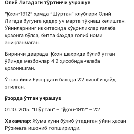
Олий Лигадаги тўртинчи учрашув
“Қўқон-1912” ҳамда “Шўртан” клублари Олий
Лигада бугунга қадар уч марта тўқнаш келишган.
Ўйинларнинг иккитасида қўқонликлар ғалаба
қозонга бўлса, битта баҳсда ғолиб номи
аниқланмаган.
Биринчи даврада Қўқон шаҳрида бўлиб ўтган
ўйинда мезбонлар 4:2 ҳисобида ғалаба
қозонишган.
Ўтган йили Ғузордаги баҳсда 2:2 ҳисоби қайд
этилган.
Ғузорда ўтган учрашув
01.10. 2015. “Шўртан” – “Қўқон-1912” – 2:2
Ҳакамлар:
Жума куни бўлиб ўтадиган ўйин ҳасан
Рўзиевга ишониб топширилди.