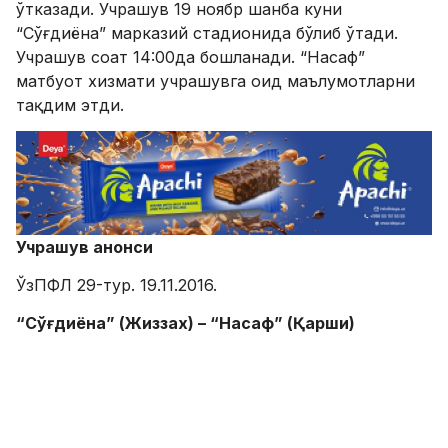
ўтказади. Учрашув 19 ноябр шанба куни
“Сўғдиёна” марказий стадионида бўлиб ўтади.
Учрашув соат 14:00да бошланади. “Насаф”
матбуот хизмати учрашувга оид маълумотларни
тақдим этди.
Учрашув анонси
ЎзПФЛ 29-тур. 19.11.2016.
“Сўғдиёна” (Жиззах) – “Насаф” (Қарши)
Жиззах ш., “Сўғдиёна” марказий стадиони.
14:00да
Бош ҳакам:
Рустам Бобомуродов (Навоий),