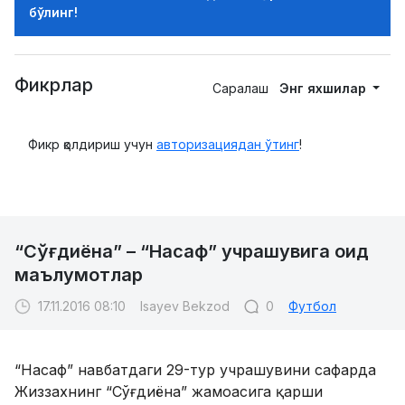
бўлинг!
Фикрлар
Саралаш
Энг яхшилар
Фикр қолдириш учун
авторизациядан ўтинг
!
“Сўғдиёна” – “Насаф” учрашувига оид
маълумотлар
17.11.2016 08:10
Isayev Bekzod
0
Футбол
“Насаф” навбатдаги 29-тур учрашувини сафарда
Жиззахнинг “Сўғдиёна” жамоасига қарши