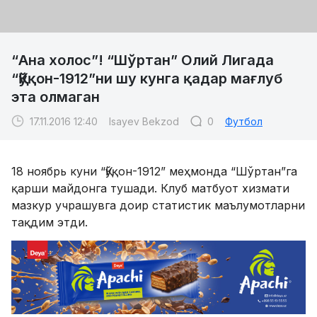
“Ана холос”! “Шўртан” Олий Лигада
“Қўқон-1912”ни шу кунга қадар мағлуб
эта олмаган
17.11.2016 12:40
Isayev Bekzod
0
Футбол
18 ноябрь куни “Қўқон-1912” меҳмонда “Шўртан”га
қарши майдонга тушади. Клуб матбуот хизмати
мазкур учрашувга доир статистик маълумотларни
тақдим этди.