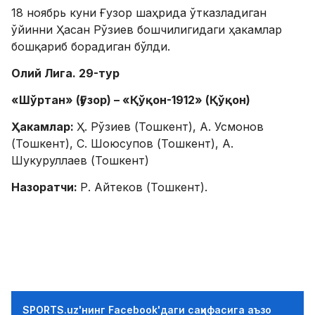
18 ноябрь куни Ғузор шаҳрида ўтказладиган
ўйинни Ҳасан Рўзиев бошчилигидаги ҳакамлар
бошқариб борадиган бўлди.
Олий Лига. 29-тур
«Шўртан» (Ғузор) – «Қўқон-1912» (Қўқон)
Ҳакамлар:
Ҳ. Рўзиев (Тошкент), А. Усмонов
(Тошкент), С. Шоюсупов (Тошкент), А.
Шукуруллаев (Тошкент)
Назоратчи:
Р. Айтеков (Тошкент).
SPORTS.uz'нинг Facebook'даги саҳифасига аъзо