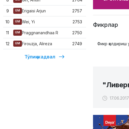
9
Erigaisi Arjun
2757
GM
10
Wei, Yi
2753
GM
Фикрлар
11
Praggnanandhaa R
2750
GM
12
Firouzja, Alireza
2749
Фикр қолдириш 
GM
Тўлиқ жадвал
"Ливер
17.06.2017