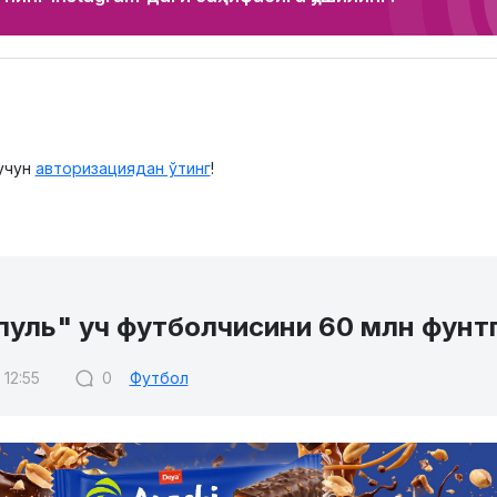
учун
авторизациядан ўтинг
!
пуль" уч футболчисини 60 млн фунтг
 12:55
0
Футбол