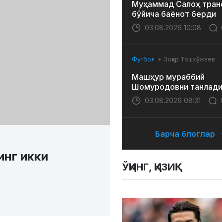
Муҳаммад Салоҳ тран
бўйича баёнот берди
03.08.2026 10:08
Футбол
Зоҳир Тошхўжаев
Машҳур мураббий
Шомуродовни танлад
03.08.2026 08:31
Барча блоглар
инг икки
ЎҚИНГ, ҚИЗИҚ!