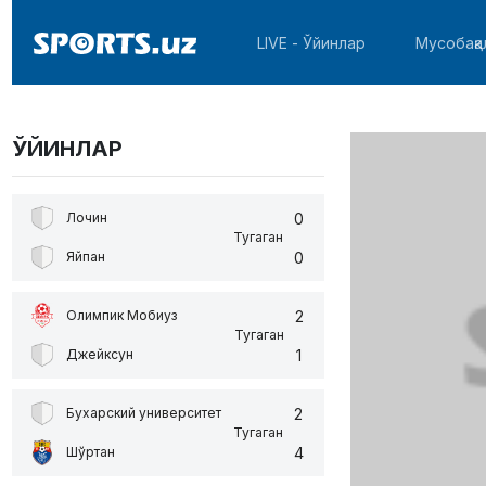
LIVE - Ўйинлар
Мусобақа
ЎЙИНЛАР
0
Лочин
Тугаган
0
Яйпан
2
Олимпик Мобиуз
Тугаган
1
Джейксун
2
Бухарский университет
Тугаган
4
Шўртан