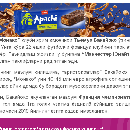
Монако”
клуби ярим ҳимоячиси
Тьемуа Бакайоко
ўзин
. Унга кўра 22 ёшли футболчи француз клубини тарк 
ёр. Таъкидлаш жоизки, у бунгача
“Манчестер Юнайт
лган таклифларни рад этган эди.
ининг маълум қилишича, “аристократлар” Бакайоко
ироқ, “Монако” уни 40-45 млн евро атрофига сотишн
нлар айни дамда бу борадаги музокараларни давом э
ун,
Бакайоко якунланган мавсум
Франция чемпионат
та гол ҳамда 1та голли узатма ёздириб қўйишга эриш
омаси 2019 йилнинг ёзига қадар имзоланган.
нинг Instagram'даги саҳифасига қўшилинг!