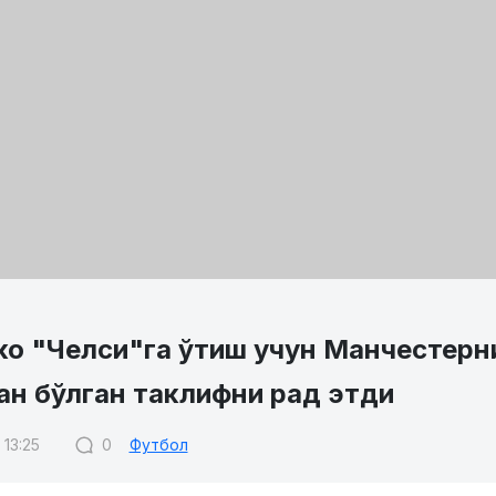
ко "Челси"га ўтиш учун Манчестерн
ан бўлган таклифни рад этди
 13:25
0
Футбол