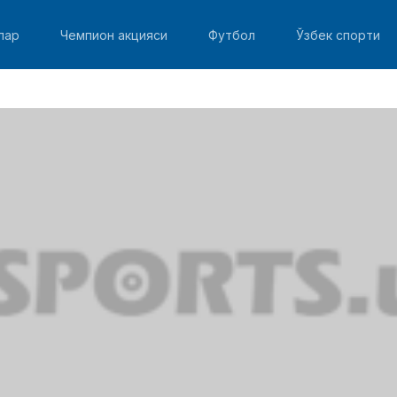
лар
Чемпион акцияси
Футбол
Ўзбек спорти