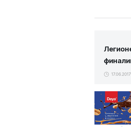
Легион
финали
17.06.2017
Ушбу ҳафта ўрт