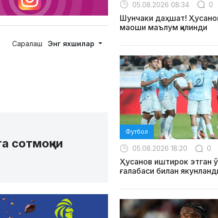
05.08.2026 08:34
0
Шунчаки даҳшат! Ҳусанов
маоши маълум қилинди
Саралаш
Энг яхшилар
Футбол
а сотмоқчи
05.08.2026 18:20
0
Ҳусанов иштирок этган ў
ғалабаси билан якунланд