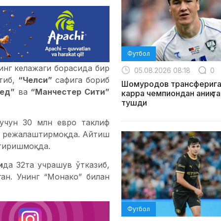
Футбол
инг келажаги борасида бир
05.08.2026 08:18
0
этиб,
“Челси”
сафига бориб
Шомуродов трансферига
ед”
ва
“Манчестер Сити”
карра чемпиондан аниқ т
тушди
 учун 30 млн евро таклиф
и режалаштирмоқда. Айтиш
ттиришмоқда.
и
да 32та учрашув ўтказиб,
ган. Унинг “Монако” билан
Футбол