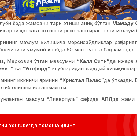
луби ёзда жамоани тарк этиши аниқ бўлган
Мамаду 
ич
ларни қанчага сотишни режалаштираётгани маълум 
рининг маълум қилишича мерсисайдликлар раҳбария
болчисини умумий ҳисобда 60 млн фунтга баҳоламоқда.
из,
Маркович ўтган мавсумни
“Халл Сити”
да ижара а
енит”
ва
“Уотфорд”
клубларидан жиддий қизиқишлар 
умнинг иккинчи ярмини
“Кристал Пэлас”
да ўтказди. 
отиб олишни исташмаяпти.
кунланган мавсум “Ливерпуль” сафида
АПЛ
да жами 
ни Youtube'да томоша қилинг!