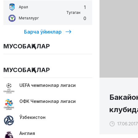
1
Арал
Тугаган
0
Металлург
Барча ўйинлар
МУСОБАҚАЛАР
МУСОБАҚАЛАР
UEFA чемпионлар лигаси
Бакайо
ОФК Чемпионлар лигаси
клубид
Ўзбекистон
17.06.2017
Англия