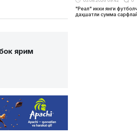
05.08.2026 09:42
0
"Реал" икки янги футболч
даҳшатли сумма сарфла
бок ярим
старт берилди.