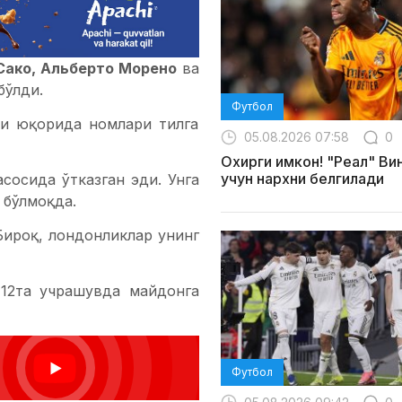
Сако, Альберто Морено
ва
бўлди.
Футбол
ти юқорида номлари тилга
05.08.2026 07:58
0
Охирги имкон! "Реал" Ви
учун нархни белгилади
сосида ўтказган эди. Унга
бўлмоқда.
Бироқ, лондонликлар унинг
12та учрашувда майдонга
Футбол