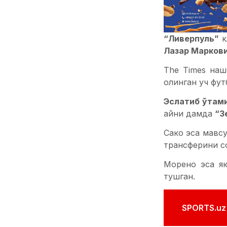
“Ливерпуль”
к
Лазар Марков
The Times наш
олинган уч фут
Эслатиб ўтам
айни дамда
“З
Сако эса мавс
трансферини с
Морено эса я
тушган.
SPORTS.uz'