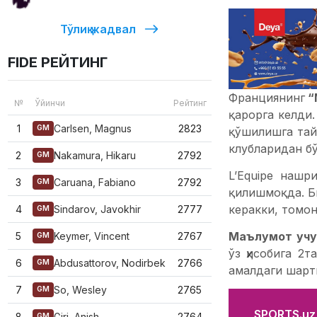
Тўлиқ жадвал
FIDE РЕЙТИНГ
Франциянинг
“
№
Ўйинчи
Рейтинг
қарорга келди
1
Carlsen, Magnus
2823
GM
қўшилишга тай
клубларидан бў
2
Nakamura, Hikaru
2792
GM
L’Equipe нашр
3
Caruana, Fabiano
2792
GM
қилишмоқда. Б
керакки, томо
4
Sindarov, Javokhir
2777
GM
Маълумот уч
5
Keymer, Vincent
2767
GM
ўз ҳисобига 2
6
Abdusattorov, Nodirbek
2766
GM
амалдаги шартн
7
So, Wesley
2765
GM
SPORTS.uz'
8
Giri, Anish
2764
GM