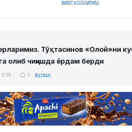
ФИКР ҚОЛДИРИШ
ерларимиз. Тўҳтасинов «Олой»ни ку
га олиб чиқишда ёрдам берди
 12:39
0
Футбол
асида Қизрғизистон кубогида чорак финал ўйинларига 