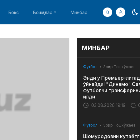
Бокс
Бошқалар
Минбар
МИНБАР
Футбол
Зоҳир Тошхўжаев
Энди у Премьер-лигад
ўйнайди! "Динамо" Са
футболчи трансферин
қилди
03.08.2026 19:19
Футбол
Зоҳир Тошхўжаев
Шомуродовни кутаётг