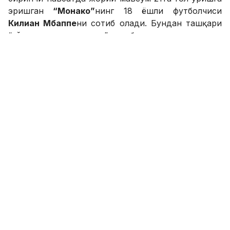
эришган
“Монако”
нинг 18 ёшли футболчиси
Килиан Мбаппе
ни сотиб олади. Бундан ташқари
“кўк-анор ранглилар” раҳбарияти жамоанинг
марказий чизиғини кучайтириш мақсадида
ПСЖ
дан
Марко Вератти
ёки
“Ливерпуль”
аъзоси
Филиппе Коутиньо
лардан бирини ўз сафига
қўшиб олишни режалаштиришмоқда.
SPORTS.uz'нинг Facebook'даги саҳифасига аъзо
бўлинг!
ФИКР ҚОЛДИРИШ
Месси жарима майдони ташқарисидан
гол киритиш борасида яққол етакчига