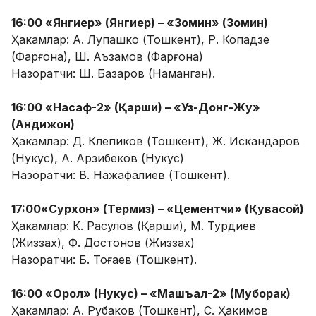
16:00 «Янгиер» (Янгиер) – «Зомин» (Зомин)
Ҳакамлар: А. Лупашко (Тошкент), Р. Копадзе
(Фарғона), Ш. Аъзамов (Фарғона)
Назоратчи: Ш. Базаров (Наманган).
16:00 «Насаф-2» (Қарши) – «Уз-Донг-Жу»
(Андижон)
Ҳакамлар: Д. Клепиков (Тошкент), Ж. Искандаров
(Нукус), А. Арзибеков (Нукус)
Назоратчи: В. Нажафалиев (Тошкент).
17:00«Сурхон» (Термиз) – «Цементчи» (Қувасой)
Ҳакамлар: К. Расулов (Қарши), М. Турдиев
(Жиззах), Ф. Достонов (Жиззах)
Назоратчи: Б. Тоғаев (Тошкент).
16:00 «Орол» (Нукус) – «Машъал-2» (Муборак)
Ҳакамлар: А. Рубаков (Тошкент), С. Ҳакимов