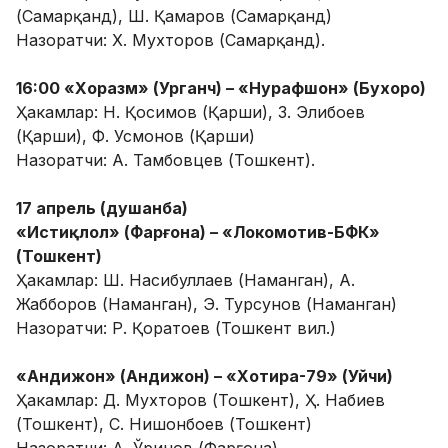
(Самарқанд), Ш. Қамаров (Самарқанд)
Назоратчи: Х. Мухторов (Самарқанд).
16:00 «Хоразм» (Урганч) – «Нурафшон» (Бухоро)
Ҳакамлар: Н. Қосимов (Қарши), З. Элибоев
(Қарши), Ф. Усмонов (Қарши)
Назоратчи: А. Тамбовцев (Тошкент).
17 апрель (душанба)
«Истиқлол» (Фарғона) – «Локомотив-БФК»
(Тошкент)
Ҳакамлар: Ш. Насибуллаев (Наманган), А.
Жабборов (Наманган), Э. Турсунов (Наманган)
Назоратчи: Р. Қоратоев (Тошкент вил.)
«Андижон» (Андижон) – «Хотира-79» (Уйчи)
Ҳакамлар: Д. Мухторов (Тошкент), Ҳ. Набиев
(Тошкент), С. Нишонбоев (Тошкент)
Назоратчи: А. Ўринов (Фарғона).