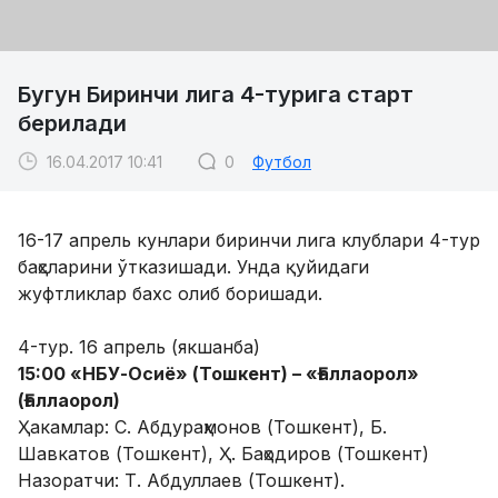
Бугун Биринчи лига 4-турига старт
берилади
16.04.2017 10:41
0
Футбол
16-17 апрель кунлари биринчи лига клублари 4-тур
баҳсларини ўтказишади. Унда қуйидаги
жуфтликлар бахс олиб боришади.
4-тур. 16 апрель (якшанба)
15:00 «НБУ-Осиё» (Тошкент) – «Ғаллаорол»
(Ғаллаорол)
Ҳакамлар: С. Абдураҳмонов (Тошкент), Б.
Шавкатов (Тошкент), Ҳ. Баҳодиров (Тошкент)
Назоратчи: Т. Абдуллаев (Тошкент).