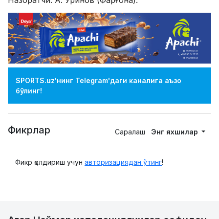
SPORTS.uz'нинг Telegram'даги каналига аъзо
бўлинг!
Фикрлар
Саралаш
Энг яхшилар
Фикр қолдириш учун
авторизациядан ўтинг
!