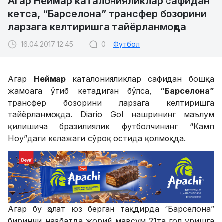
Агар Неймар каталонияликлар сафидан
кетса, “Барселона” трансфер бозорини
ларзага келтиришга тайёрланмоқда
16.04.2017 12:45
0
Футбол
Агар
Неймар
каталонияликлар сафидан бошқа
жамоага ўтиб кетадиган бўлса,
“Барселона”
трансфер бозорини ларзага келтиришга
тайёрланмоқда. Diario Gol нашрининг маълум
қилишича бразилиялик футболчининг “Камп
Ноу”даги келажаги сўроқ остида қолмоқда.
Агар бу ҳолат юз берган тақдирда “Барселона”
биринчи навбатда жорий мавсум 21та гол уришга