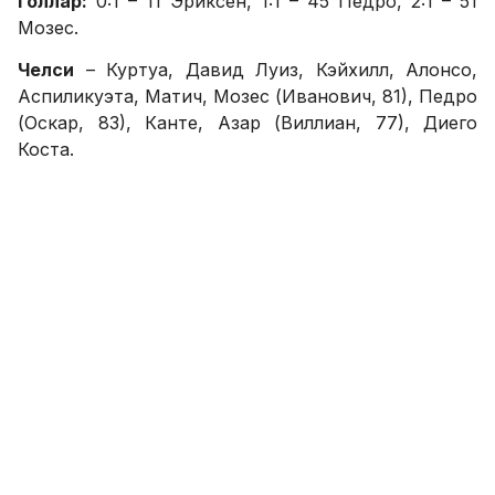
Голлар:
0:1 – 11 Эриксен, 1:1 – 45 Педро, 2:1 – 51
Мозес.
Челси
– Куртуа, Давид Луиз, Кэйхилл, Алонсо,
Аспиликуэта, Матич, Мозес (Иванович, 81), Педро
(Оскар, 83), Канте, Азар (Виллиан, 77), Диего
Коста.
Тоттенхэм
– Льорис, Виммер, Вертонген, Уокер,
Дембеле (Янссен, 83), Дайер, Эриксен, Ваньяма,
Алли (Нкуду, 73), Кейн, Сон Хын Мин (Уинкс, 65).
Огоҳлантиришлар:
Давид Луиз (19), Дембеле (26),
Виллиан (85).
SPORTS.uz'нинг Facebook'даги саҳифасига аъзо
бўлинг!
ФИКР ҚОЛДИРИШ