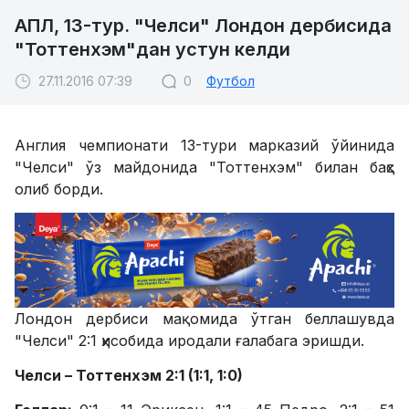
АПЛ, 13-тур. "Челси" Лондон дербисида
"Тоттенхэм"дан устун келди
27.11.2016 07:39
0
Футбол
Англия чемпионати 13-тури марказий ўйинида
"Челси" ўз майдонида "Тоттенхэм" билан баҳс
олиб борди.
Лондон дербиси мақомида ўтган беллашувда
"Челси" 2:1 ҳисобида иродали ғалабага эришди.
Челси – Тоттенхэм 2:1 (1:1, 1:0)