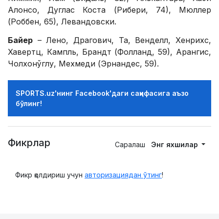
Алонсо, Дуглас Коста (Рибери, 74), Мюллер
(Роббен, 65), Левандовски.
Байер
– Лено, Драгович, Та, Венделл, Хенрихс,
Хавертц, Кампль, Брандт (Фолланд, 59), Арангис,
Чолхонўглу, Мехмеди (Эрнандес, 59).
SPORTS.uz'нинг Facebook'даги саҳифасига аъзо
бўлинг!
Фикрлар
Саралаш
Энг яхшилар
Фикр қолдириш учун
авторизациядан ўтинг
!