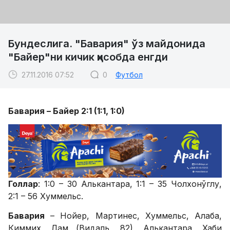
Бундеслига. "Бавария" ўз майдонида
"Байер"ни кичик ҳисобда енгди
27.11.2016 07:52
0
Футбол
Бавария – Байер 2:1 (1:1, 1:0)
Голлар
: 1:0 – 30 Алькантара, 1:1 – 35 Чолхонўглу,
2:1 – 56 Хуммельс.
Бавария
– Нойер, Мартинес, Хуммельс, Алаба,
Киммих, Лам (Видаль, 82), Алькантара, Хаби